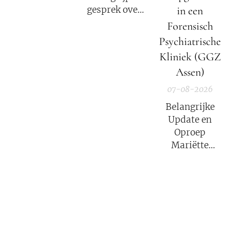
in een
gesprek over
het verhaal van
Forensisch
Mariëtte
Psychiatrische
Groothoff.
Kliniek (GGZ
Assen)
07-08-2026
Belangrijke
Update en
Oproep
Mariëtte
Groothoff van
7 augustus
2026