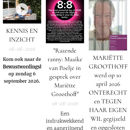
KENNIS EN
INZICHT
08-08-2026
"Razende
MARIËTTE
ranny: Maaike
Kom ook naar de
GROOTHOFF
Bewustwordingsbeurs
van Poelje in
op zondag 6
werd op 10
gesprek over
september 2026.
april 2026
Mariëtte
ONTERECHT
Groothoff"
en TEGEN
08-08-2026
HAAR EIGEN
Een
WIL gegijzeld
indrukwekkend
en opgesloten
en aangrijpend