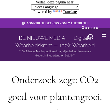
Vertaal deze pagina naar:
Powered by
Translate
100% TRUTH SEEKERS - ONLY THE TRUTH!
Zoeken
DE NIEUWE MEDIA 🟣 Digitale
Waarheidskrant — 100% Waarheid
*** De Nieuwe Media publiceert dagelijks het èchte en ware
Nieuws in Nederland en België ***
Onderzoek zegt: CO2
goed voor plantengroei.