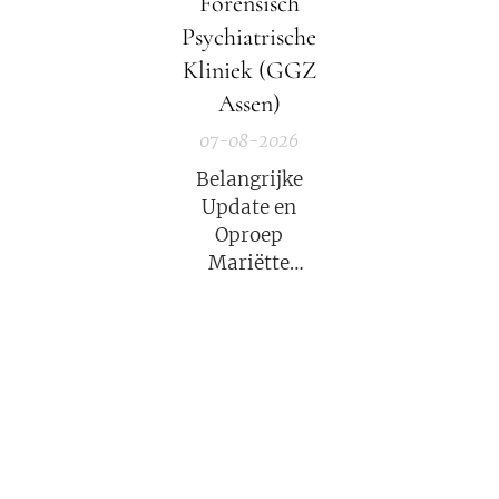
Forensisch
Elisabeth
Psychiatrische
Kübler-Ross
Kliniek (GGZ
legt uit.
Assen)
07-08-2026
Belangrijke
Update en
Oproep
Mariëtte
Groothoff van
7 augustus
2026