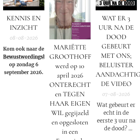
KENNIS EN
WAT ER 3
INZICHT
UUR NA DE
DOOD
08-08-2026
GEBEURT
MARIËTTE
Kom ook naar de
MET ONS;
GROOTHOFF
Bewustwordingsbeurs
BELUISTER
op zondag 6
werd op 10
september 2026.
AANDACHTI
april 2026
DE VIDEO
ONTERECHT
en TEGEN
07-08-2026
HAAR EIGEN
Wat gebeurt er
WIL gegijzeld
echt in de
eerste 3 uur na
en opgesloten
de dood?
in een