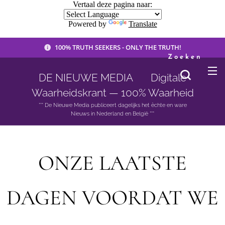
Vertaal deze pagina naar:
Powered by
Translate
100% TRUTH SEEKERS - ONLY THE TRUTH!
Zoeken
DE NIEUWE MEDIA 🟣 Digitale
Waarheidskrant — 100% Waarheid
*** De Nieuwe Media publiceert dagelijks het èchte en ware
Nieuws in Nederland en België ***
ONZE LAATSTE
DAGEN VOORDAT WE