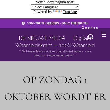
Vertaal deze pagina naar:
Powered by
Translate
100% TRUTH SEEKERS - ONLY THE TRUTH!
Zoeken
DE NIEUWE MEDIA 🟣 Digitale
Waarheidskrant — 100% Waarheid
*** De Nieuwe Media publiceert dagelijks het èchte en ware
Nieuws in Nederland en België ***
OP ZONDAG 1
OKTOBER WORDT ER