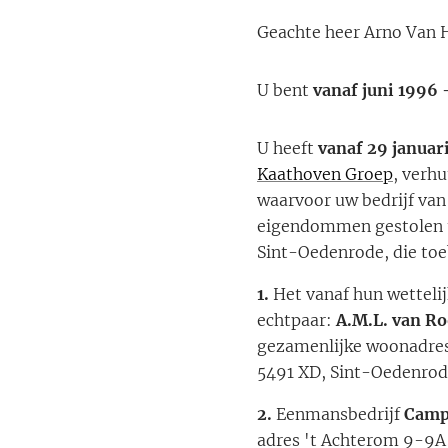
Geachte heer Arno Van 
U bent
vanaf juni 1996
U heeft
vanaf 29 januar
Kaathoven Groep
, verh
waarvoor uw bedrijf van
eigendommen gestolen u
Sint-Oedenrode, die to
1.
Het vanaf hun wetteli
echtpaar:
A.M.L. van Ro
gezamenlijke woonadres 
5491 XD, Sint-Oedenrod
2.
Eenmansbedrijf
Camp
adres 't Achterom 9-9A,