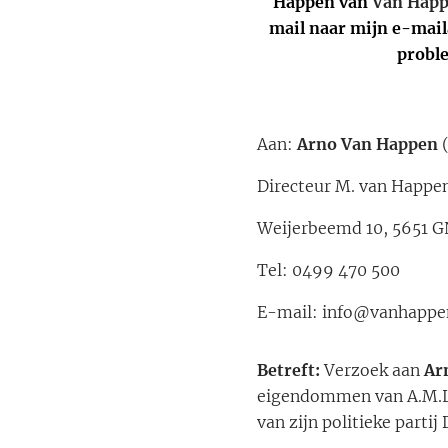
Happen
van
Van Happ
mail naar mijn e-mai
proble
Aan:
Arno Van Happen
Directeur M. van Happe
Weijerbeemd 10, 5651 
Tel: 0499 470 500
E-mail: info@vanhappen
Betreft
:
Verzoek aan
Ar
eigendommen van A.M.L. v
van zijn politieke parti