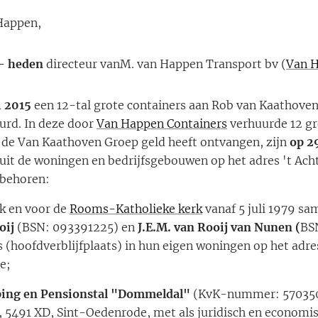
Happen,
 – heden
directeur vanM. van Happen Transport bv (
Van H
i 2015
een 12-tal grote containers aan Rob van Kaathove
uurd. In deze door
Van Happen Containers
verhuurde 12 gr
 de Van Kaathoven Groep geld heeft ontvangen, zijn
op 2
it de woningen en bedrijfsgebouwen op het adres 't Ac
ebehoren:
jk en voor de
Rooms-Katholieke kerk
vanaf 5 juli 1979 
oij
(BSN: 093391225) en
J.E.M. van Rooij van Nunen (
BS
(hoofdverblijfplaats) in hun eigen woningen op het adr
e;
ing en Pensionstal "Dommeldal"
(KvK-nummer: 5703503
 5491 XD, Sint-Oedenrode, met als juridisch en economi