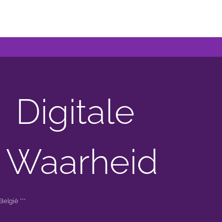
Digitale
 Waarheid
elgië ***