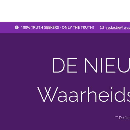
100% TRUTH SEEKERS - ONLY THE TRUTH!
redactie@waa
DE NIEU
Waarheid
*** De N