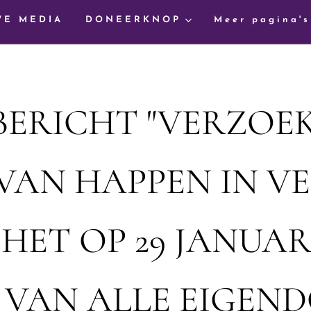
WE MEDIA
DONEERKNOP
Meer pagina's
BERICHT "VERZOE
VAN HAPPEN IN V
HET OP 29 JANUARI
 VAN ALLE EIGE