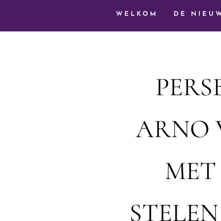
WELKOM
DE NIEU
PERS
ARNO 
MET 
STELEN