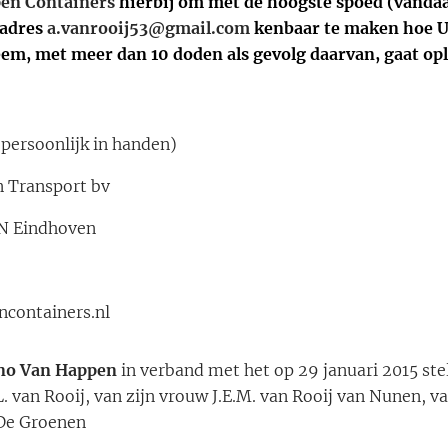
en Containers
hierbij om
met de hoogste spoed
(vandaa
ladres
a.vanrooij53@gmail.com
kenbaar te maken hoe U
em, met meer dan 10 doden als gevolg daarvan, gaat op
(persoonlijk in handen)
n Transport bv
GN Eindhoven
containers.nl
no Van Happen
in verband met het op 29 januari 2015 stel
an Rooij, van zijn vrouw J.E.M. van Rooij van Nunen, van
j De Groenen