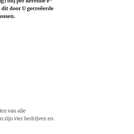
g) mij per kerende e-
 dit door U gecreëerde
lossen.
en van alle
 zijn vier bedrijven en