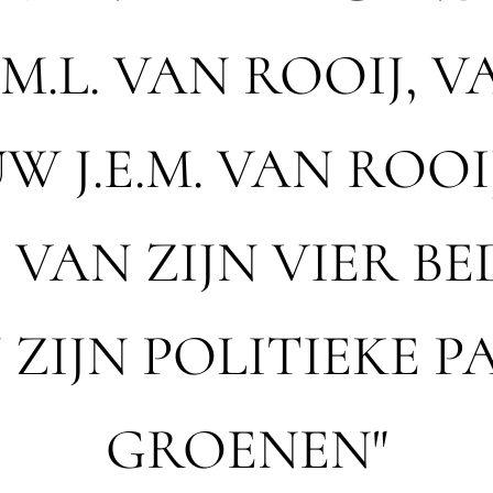
M.L. VAN ROOIJ, V
W J.E.M. VAN ROOI
 VAN ZIJN VIER BE
 ZIJN POLITIEKE PA
GROENEN"