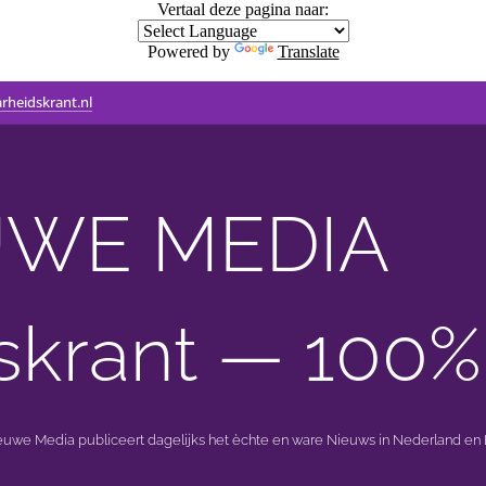
Vertaal deze pagina naar:
Powered by
Translate
rheidskrant.nl
WE MEDIA 🟣 
skrant — 100%
ieuwe Media publiceert dagelijks het èchte en ware Nieuws in Nederland en B