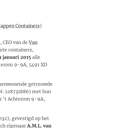
appen Containers
)
n, CEO van de
Van
ote containers,
9 januari 2015
alle
hterom 9-9A, 5491 XD
samenwonende getrouwde
N: 128731886) met hun
es 't Achterom 9-9A,
2), gevestigd op het
sch eigenaar
A.M.L. van