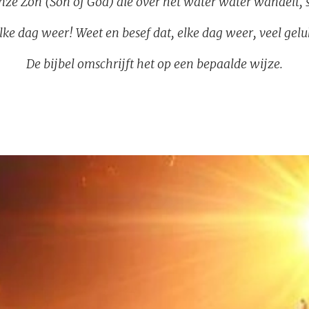
onze Zon (Son of God) die over het water water wandelt, sc
lke dag weer! Weet en besef dat, elke dag weer, veel gelu
De bijbel omschrijft het op een bepaalde wijze.