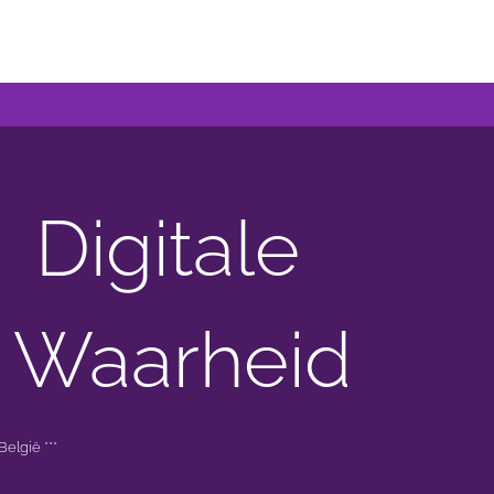
Digitale
 Waarheid
elgië ***