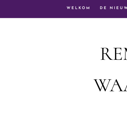
WELKOM
DE NIEU
RE
WAA