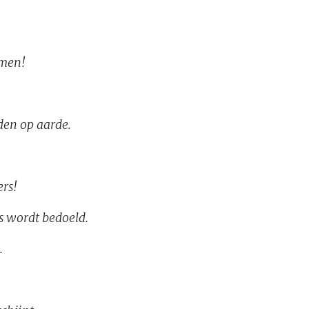
amen!
den op aarde.
ers!
s wordt bedoeld.
.