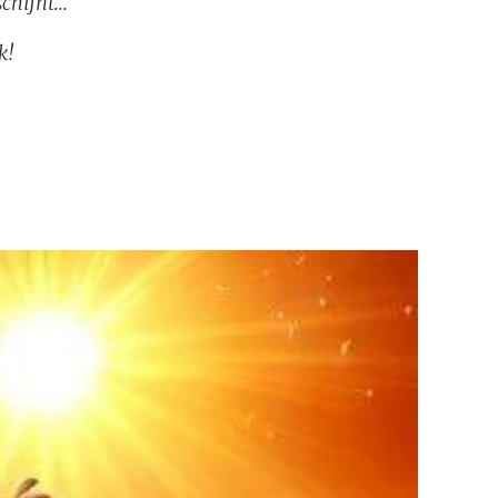
hijnt...
k!