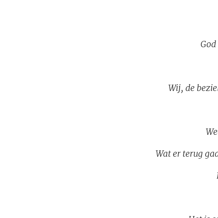
God 
Wij, de bezi
Wee
Wat er terug gaa