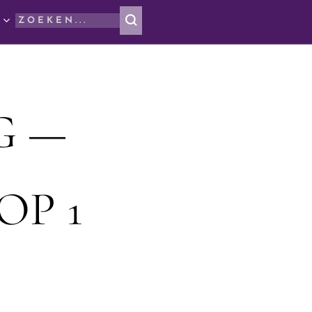
G —
OP 1