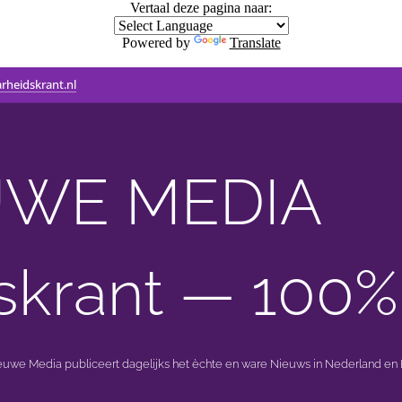
Vertaal deze pagina naar:
Powered by
Translate
rheidskrant.nl
WE MEDIA 🟣 
skrant — 100%
ieuwe Media publiceert dagelijks het èchte en ware Nieuws in Nederland en B