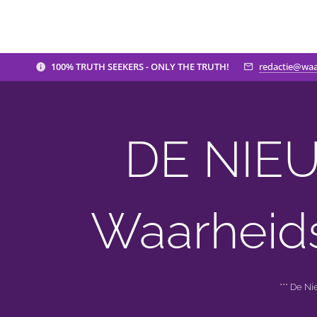
100% TRUTH SEEKERS - ONLY THE TRUTH!
redactie@waa
DE NIEU
Waarheid
*** De N