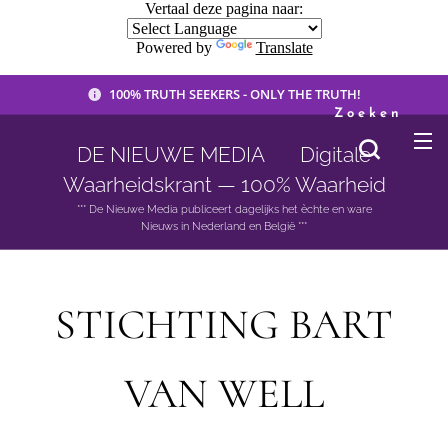
Vertaal deze pagina naar:
Powered by
Translate
100% TRUTH SEEKERS - ONLY THE TRUTH!
Zoeken
DE NIEUWE MEDIA 🟣 Digitale
Waarheidskrant — 100% Waarheid
*** De Nieuwe Media publiceert dagelijks het èchte en ware
Nieuws in Nederland en België ***
STICHTING BART
VAN WELL