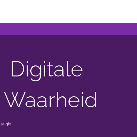
Digitale
 Waarheid
elgië ***