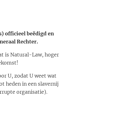
) officieel beëdigd en
neraal Rechter.
dat is Natural-Law, hoger
oekomst!
oor U, zodat U weet wat
t heden in een slavernij
rrupte organisatie).