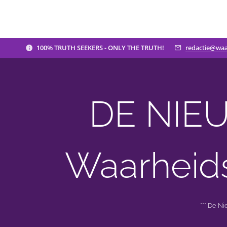
100% TRUTH SEEKERS - ONLY THE TRUTH!
redactie@waa
DE NIEU
Waarheid
*** De N