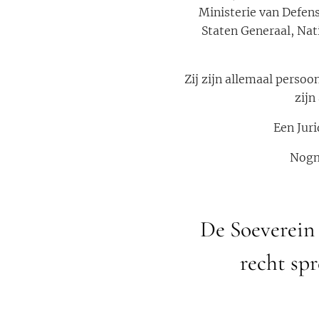
Ministerie van Defen
Staten Generaal, Nat
Zij zijn allemaal perso
zij
Een Jur
Nogm
De Soeverein 
recht spr