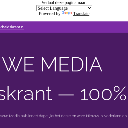
Vertaal deze pagina naar:
Powered by
Translate
rheidskrant.nl
WE MEDIA 🟣 
skrant — 100%
ieuwe Media publiceert dagelijks het èchte en ware Nieuws in Nederland en B