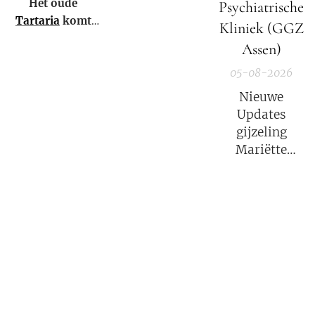
Het oude
Psychiatrische
Tartaria
komt
Kliniek (GGZ
weer tot leven!
Assen)
05-08-2026
Nieuwe
Updates
gijzeling
Mariëtte
Groothoff.