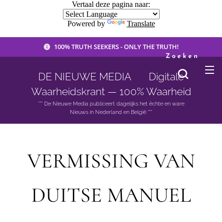
Vertaal deze pagina naar:
Powered by
Translate
100% TRUTH SEEKERS - ONLY THE TRUTH!
Zoeken
DE NIEUWE MEDIA 🟣 Digitale
Waarheidskrant — 100% Waarheid
*** De Nieuwe Media publiceert dagelijks het èchte en ware
Nieuws in Nederland en België ***
VERMISSING VAN
DUITSE MANUEL