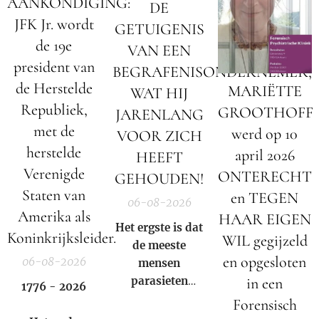
AANKONDIGING:
DE
JFK Jr. wordt
GETUIGENIS
de 19e
VAN EEN
president van
BEGRAFENISONDERNEMER;
de Herstelde
MARIËTTE
WAT HIJ
Republiek,
GROOTHOFF
JARENLANG
met de
werd op 10
VOOR ZICH
herstelde
april 2026
HEEFT
Verenigde
ONTERECHT
GEHOUDEN!
Staten van
en TEGEN
06-08-2026
Amerika als
HAAR EIGEN
Het ergste is dat
Koninkrijksleider.
WIL gegijzeld
de meeste
en opgesloten
06-08-2026
mensen
parasieten
in een
1776 - 2026
hebben – en het
Forensisch
niet eens weten.