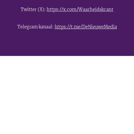
Twitter (X):
https://x.com/Waarheidskrant
Telegram kanaal:
https://t.me/DeNieuweMedia
- Advertentie -