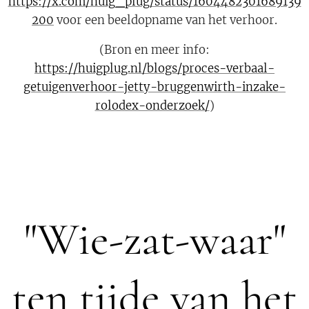
https://x.com/huig_plug/status/1604482301689139
200
voor een beeldopname van het verhoor.
(Bron en meer info:
https://huigplug.nl/blogs/proces-verbaal-
getuigenverhoor-jetty-bruggenwirth-inzake-
rolodex-onderzoek/
)
"Wie-zat-waar"
ten tijde van het