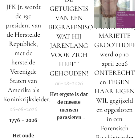
JFK Jr. wordt
GETUIGENIS
de 19e
VAN EEN
president van
BEGRAFENISONDERNEMER;
de Herstelde
MARIËTTE
WAT HIJ
Republiek,
GROOTHOFF
JARENLANG
met de
werd op 10
VOOR ZICH
herstelde
april 2026
HEEFT
Verenigde
ONTERECHT
GEHOUDEN!
Staten van
en TEGEN
06-08-2026
Amerika als
HAAR EIGEN
Het ergste is dat
Koninkrijksleider.
WIL gegijzeld
de meeste
en opgesloten
06-08-2026
mensen
parasieten
in een
1776 - 2026
hebben – en het
Forensisch
niet eens weten.
Het oude
Psychiatrische