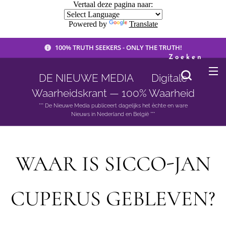
Vertaal deze pagina naar:
Powered by
Translate
100% TRUTH SEEKERS - ONLY THE TRUTH!
Zoeken
DE NIEUWE MEDIA 🟣 Digitale
Waarheidskrant — 100% Waarheid
*** De Nieuwe Media publiceert dagelijks het èchte en ware
Nieuws in Nederland en België ***
WAAR IS SICCO-JAN
CUPERUS GEBLEVEN?