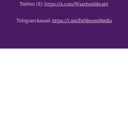
Twitter (X):
https://x.com/Waarheidskrant
Telegram kanaal:
https://t.me/DeNieuweMedia
- Advertentie -