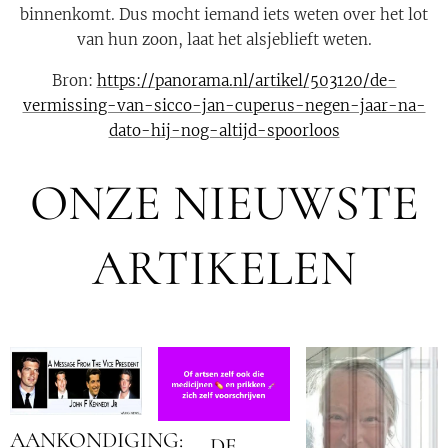
binnenkomt. Dus mocht iemand iets weten over het lot
van hun zoon, laat het alsjeblieft weten.
Bron:
https://panorama.nl/artikel/503120/de-
vermissing-van-sicco-jan-cuperus-negen-jaar-na-
dato-hij-nog-altijd-spoorloos
ONZE NIEUWSTE
ARTIKELEN
AANKONDIGING:
DE