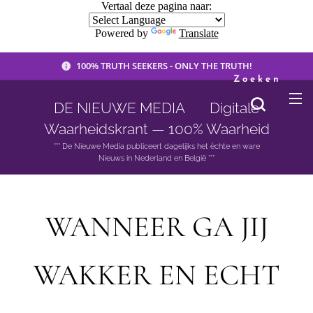
Vertaal deze pagina naar:
Powered by
Translate
100% TRUTH SEEKERS - ONLY THE TRUTH!
Zoeken
DE NIEUWE MEDIA 🟣 Digitale
Waarheidskrant — 100% Waarheid
*** De Nieuwe Media publiceert dagelijks het èchte en ware
Nieuws in Nederland en België ***
WANNEER GA JIJ
WAKKER EN ECHT