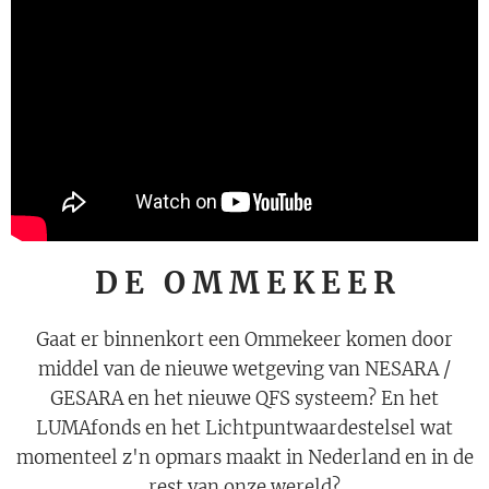
D E O M M E K E E R
Gaat er binnenkort een Ommekeer komen door
middel van de nieuwe wetgeving van NESARA /
GESARA en het nieuwe QFS systeem? En het
LUMAfonds en het Lichtpuntwaardestelsel wat
momenteel z'n opmars maakt in Nederland en in de
rest van onze wereld?