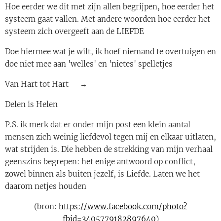
Hoe eerder we dit met zijn allen begrijpen, hoe eerder het
systeem gaat vallen. Met andere woorden hoe eerder het
systeem zich overgeeft aan de LIEFDE 🙏💛🙏
Doe hiermee wat je wilt, ik hoef niemand te overtuigen en
doe niet mee aan 'welles' en 'nietes' spelletjes✌️
Van Hart tot Hart 💛→💛
Delen is Helen 🙏
P.S. ik merk dat er onder mijn post een klein aantal
mensen zich weinig liefdevol tegen mij en elkaar uitlaten,
wat strijden is. Die hebben de strekking van mijn verhaal
geenszins begrepen: het enige antwoord op conflict,
zowel binnen als buiten jezelf, is Liefde. Laten we het
daarom netjes houden 💛
(bron:
https://www.facebook.com/photo?
fbid=3405779182897640
)