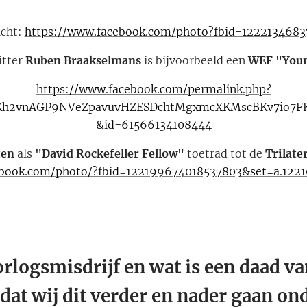
icht:
https://www.facebook.com/photo?fbid=122213468
itter
Ruben Braakselmans
is bijvoorbeeld een
WEF "Youn
https://www.facebook.com/permalink.php?
U7Kh2vnAGP9NVeZpavuvHZESDchtMgxmcXKMscBKv7io7F
&id=61566134108444
ten
als
"David Rockefeller Fellow"
toetrad tot de
Trilate
ebook.com/photo/?fbid=122199674018537803&set=a.122
orlogsmisdrijf en wat is een daad va
 dat wij dit verder en nader gaan o