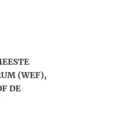
MEESTE
UM (WEF),
F DE
?