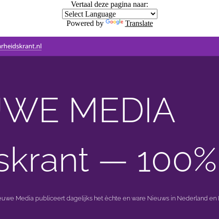
Vertaal deze pagina naar:
Powered by
Translate
rheidskrant.nl
WE MEDIA 🟣 
skrant — 100%
ieuwe Media publiceert dagelijks het èchte en ware Nieuws in Nederland en B