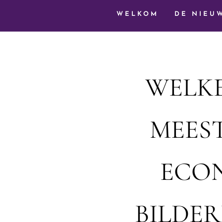
WELKOM
DE NIEU
WELKE
MEES
ECON
BILDE