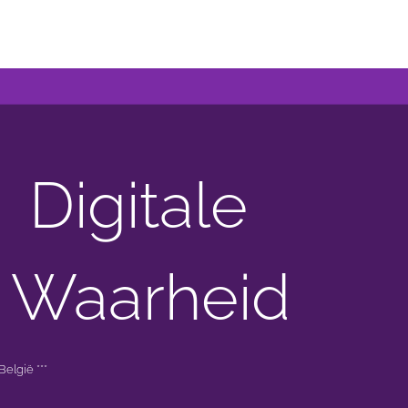
Digitale
 Waarheid
elgië ***