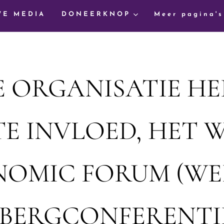
WE MEDIA
DONEERKNOP
Meer pagina's
 ORGANISATIE HE
TE INVLOED, HET 
OMIC FORUM (WEF
RBERGCONFERENTIE