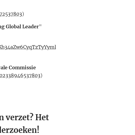
372537803
)
g Global Leader
"
Kh34aZw6CyqTzTyYyml
rale Commissie
102338946537803
)
n verzet? Het
nderzoeken!