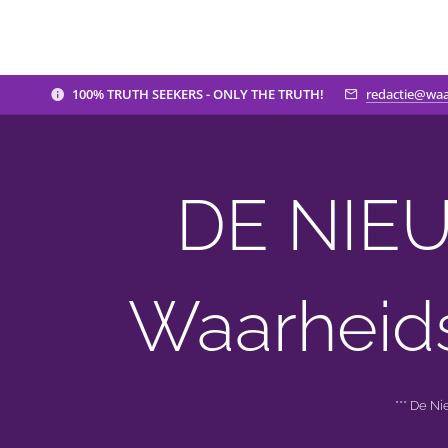
100% TRUTH SEEKERS - ONLY THE TRUTH!
redactie@waa
DE NIEU
Waarheid
*** De N