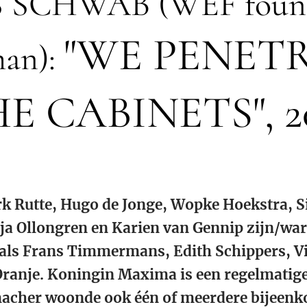
 SCHWAB (WEF found
"WE PENET
man):
E CABINETS", 2
k Rutte, Hugo de Jonge, Wopke Hoekstra, Si
ja Ollongren en Karien van Gennip zijn/war
als Frans Timmermans, Edith Schippers, V
ranje. Koningin Maxima is een regelmatige 
acher woonde ook één of meerdere bijeenko