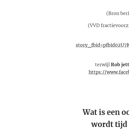
(Bron ber
(VVD fractievoorz
story_fbid=pfbid02
terwijl
Rob jet
https://www.fac
Wat is een o
wordt tijd