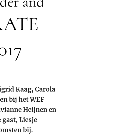
er and
RATE
017
grid Kaag, Carola
en bij het WEF
ivianne Heijnen en
gast, Liesje
msten bij.