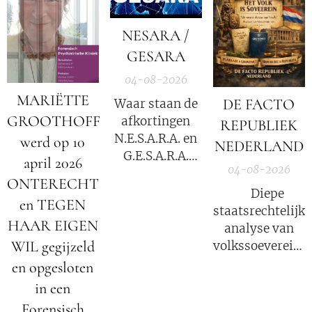
NESARA /
GESARA
04-08-2026
MARIËTTE
DE FACTO
Waar staan de
GROOTHOFF
afkortingen
REPUBLIEK
N.E.S.A.R.A. en
werd op 10
NEDERLAND
G.E.S.A.R.A.
april 2026
04-08-2026
voor?
ONTERECHT
⚖️ Diepe
en TEGEN
staatsrechtelijke
HAAR EIGEN
analyse van
WIL gegijzeld
volkssoevereinit
in Nederland
en opgesloten
in een
Forensisch