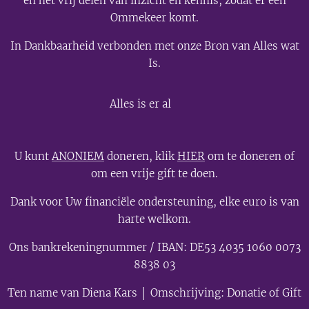
en het vrij delen van inzicht en kennis, zodat er een
Ommekeer komt.
In Dankbaarheid verbonden met onze Bron van Alles wat
Is.
💫
Alles is er al
U kunt
ANONIEM
doneren, klik
HIER
om te doneren of
om een vrije gift te doen.
Dank voor Uw financiële ondersteuning, elke euro is van
harte welkom.
Ons bankrekeningnummer / IBAN: DE53 4035 1060 0073
8838 03
Ten name van Diena Kars │ Omschrijving: Donatie of Gift