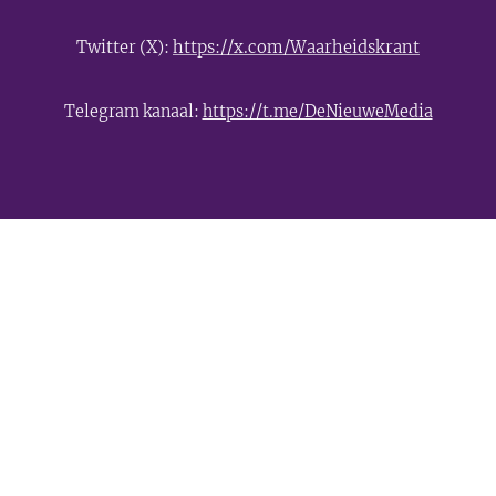
Twitter (X):
https://x.com/Waarheidskrant
Telegram kanaal:
https://t.me/DeNieuweMedia
- Advertentie -