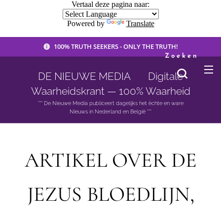
Vertaal deze pagina naar:
Powered by
Translate
100% TRUTH SEEKERS - ONLY THE TRUTH!
Zoeken
DE NIEUWE MEDIA 🟣 Digitale
Waarheidskrant — 100% Waarheid
*** De Nieuwe Media publiceert dagelijks het èchte en ware
Nieuws in Nederland en België ***
ARTIKEL OVER DE
JEZUS BLOEDLIJN,