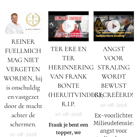
REINER
TER ERE EN
ANGST
FUELLMICH
TER
VOOR
MAG NIET
HERINNERING
STRALING
VERGETEN
VAN FRANK
WORDT
WORDEN, hij
BONTE
BEWUST
is onschuldig
(HERUITVINDER);
GECREËERD!
en vastgezet
R.I.P.
door de macht
10-08-2026
achter de
10-08-2026
Ex-voorlichter
Milieudefensie:
schermen.
Frank je bent een
angst voor
topper, we
10-08-2026