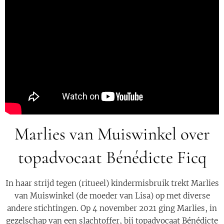
Marlies van Muiswinkel over
topadvocaat Bénédicte Ficq
In haar strijd tegen (ritueel) kindermisbruik trekt Marlies
van Muiswinkel (de moeder van Lisa) op met diverse
andere stichtingen. Op 4 november 2021 ging Marlies, in
gezelschap van een slachtoffer, bij topadvocaat Bénédicte