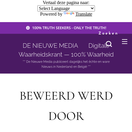
Vertaal deze pagina naar:
Powered by
Translate
100% TRUTH SEEKERS - ONLY THE TRUTH!
Zoeken
DE NIEUWE MEDIA 🟣 Digitale
Waarheidskrant — 100% Waarheid
*** De Nieuwe Media publiceert dagelijks het èchte en ware
Nieuws in Nederland en België ***
BEWEERD WERD
DOOR