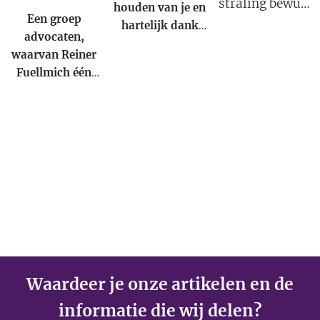
straling bewust
houden van je en
Een groep
gecreëerd.
hartelijk dank
advocaten,
dat jij je kennis
waarvan Reiner
met ons en de
Fuellmich één
gehele wereld
van was,
wilde delen.
bereidde zich
voor om de WHO
en enkele van
zijn partners aan
te klagen omdat
zij 'de wereld
hebben misleid
over de ernst van
de corona-
uitbraak'.
Waardeer je onze artikelen en de
informatie die wij delen?