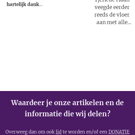
gecreëerd.
hartelijk dank
veegde eerder
dat jij je kennis
reeds de vloer
met ons en de
aan met alle
gehele wereld
COVID wetten!
wilde delen.
Waardeer je onze artikelen en de
informatie die wij delen?
Overweeg dan om ook
lid
te worden en/of een
DONATIE