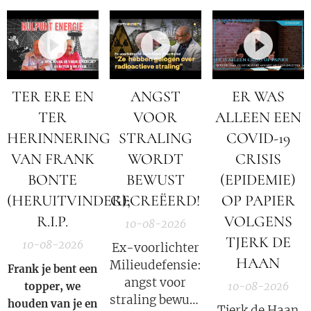
TER ERE EN
ANGST
ER WAS
TER
VOOR
ALLEEN EEN
HERINNERING
STRALING
COVID-19
VAN FRANK
WORDT
CRISIS
BONTE
BEWUST
(EPIDEMIE)
(HERUITVINDER);
GECREËERD!
OP PAPIER
R.I.P.
VOLGENS
10-08-2026
TJERK DE
10-08-2026
Ex-voorlichter
HAAN
Milieudefensie:
Frank je bent een
angst voor
topper, we
10-08-2026
straling bewust
houden van je en
Tjerk de Haan