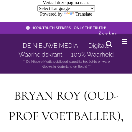
Vertaal deze pagina naar:
Powered by
Translate
100% TRUTH SEEKERS - ONLY THE TRUTH!
Zoeken
DE NIEUWE MEDIA 🟣 Digitale
Waarheidskrant — 100% Waarheid
*** De Nieuwe Media publiceert dagelijks het èchte en ware
Nieuws in Nederland en België ***
BRYAN ROY (OUD-
PROF VOETBALLER),