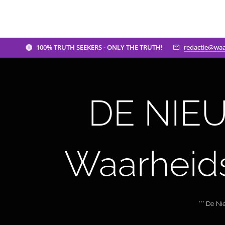
100% TRUTH SEEKERS - ONLY THE TRUTH!
redactie@waa
DE NIEU
Waarheid
*** De N