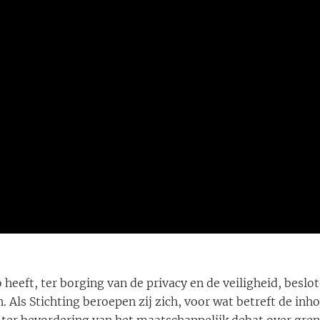
eeft, ter borging van de privacy en de veiligheid, beslo
n. Als Stichting beroepen zij zich, voor wat betreft de inh