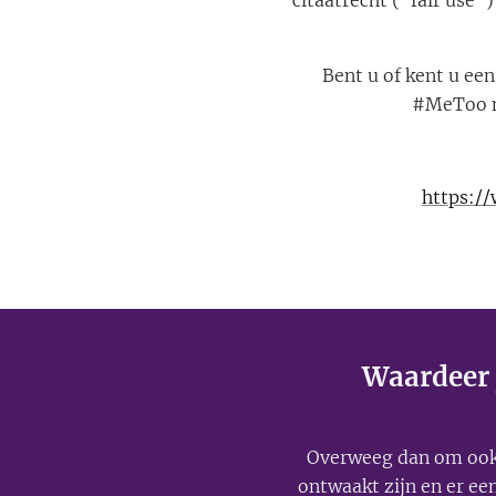
citaatrecht ("fair use"
Bent u of kent u ee
#MeToo m
https:/
Waardeer j
Overweeg dan om oo
ontwaakt zijn en er e