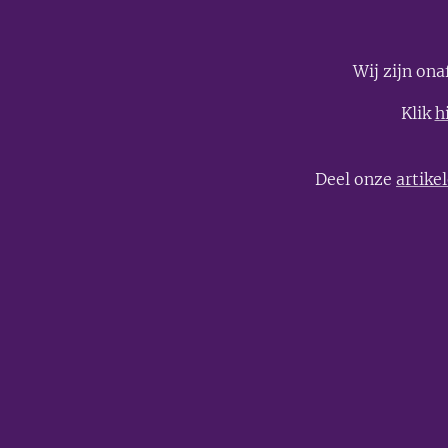
Wij zijn on
Klik
h
Deel onze
artike