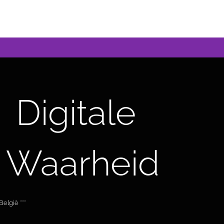
Digitale
 Waarheid
elgië ***