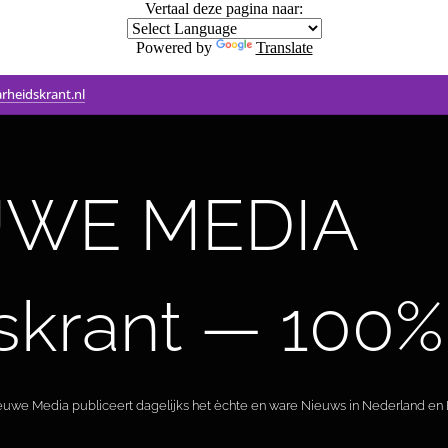
Vertaal deze pagina naar:
Powered by
Translate
rheidskrant.nl
WE MEDIA 🟣 
skrant — 100%
ieuwe Media publiceert dagelijks het èchte en ware Nieuws in Nederland en B