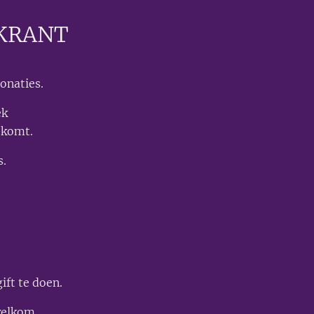
KRANT
onaties.
ek
 komt.
s.
ift te doen.
welkom.