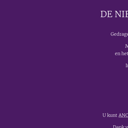
DE NI
Gedrage
M
en he
I
U kunt
AN
Dank v