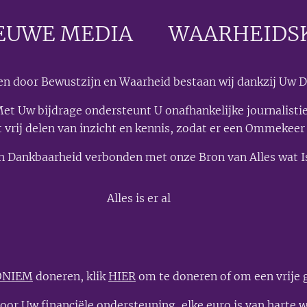
EUWE MEDIA
🟣
WAARHEIDS
n door Bewustzijn en Waarheid bestaan wij dankzij Uw D
et Uw bijdrage ondersteunt U onafhankelijke journalisti
t vrij delen van inzicht en kennis, zodat er een Ommekeer
n Dankbaarheid verbonden met onze Bron van Alles wat I
💫
Alles is er al
ONIEM
doneren, klik
HIER
om te doneren of om een vrije g
oor Uw financiële ondersteuning, elke euro is van harte 