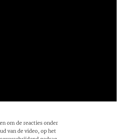
ten om de reacties onder
oud van de video, op het