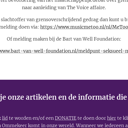
) ter bevordering van het maatschappelijk debat over gre
naar aanleiding van The Voice affaire.
n slachtoffer van grensoverschrijdend gedrag dan kunt u bi
elding doen via:
https://www.musicmetoo.nl/nl/MeTo
Of melding maken bij de Bart van Well Foundation:
/www.bart-van-well-foundation.nl/meldpunt-seksueel-m
e onze artikelen en de informatie die
k
lid
te worden en/of een
DONATIE
te doen door
hier
te kl
en Ommekeer komt in onze wereld. Wanneer we iedereen a