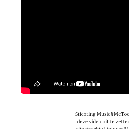
Stichting Music#MeToo h
deze video uit te zette