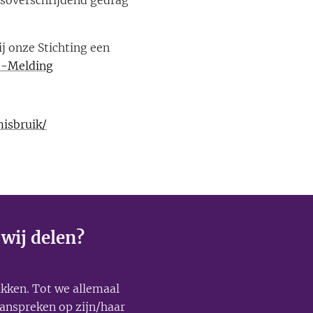
nsoverschrijdend gedrag
j onze Stichting een
o-Melding
isbruik/
 wij delen?
ikken. Tot we allemaal
anspreken op zijn/haar