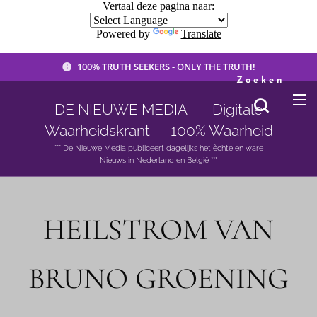
Vertaal deze pagina naar:
Powered by
Translate
100% TRUTH SEEKERS - ONLY THE TRUTH!
Zoeken
DE NIEUWE MEDIA 🟣 Digitale
Waarheidskrant — 100% Waarheid
*** De Nieuwe Media publiceert dagelijks het èchte en ware
Nieuws in Nederland en België ***
HEILSTROM VAN
BRUNO GROENING