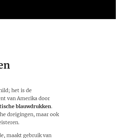
en
ild; het is de
ent van Amerika door
tische blauwdrukken
.
che dreigingen, maar ook
eisteren.
e, maakt gebruik van