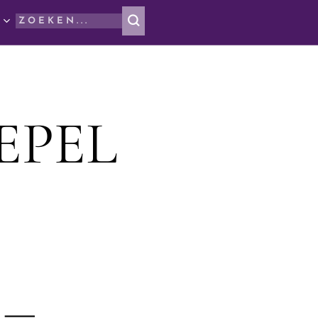
EPEL
d —