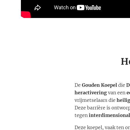
H
De
Gouden Koepel
die
D
heractivering
van een
e
vrijmetselaars die
heili
Deze barrière is ontwor
tegen
interdimensional
Deze koepel, vaak ten o