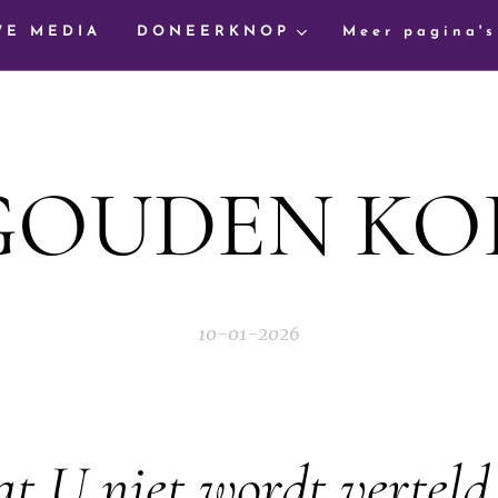
WE MEDIA
DONEERKNOP
Meer pagina's
GOUDEN KO
10-01-2026
t U niet wordt vertel