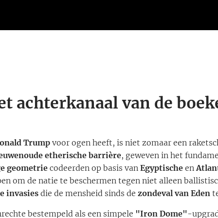
et achterkanaal van de boek
onald Trump
voor ogen heeft, is niet zomaar een raketsch
euwenoude etherische barrière
, geweven in het fundam
ge geometrie
codeerden op basis van
Egyptische
en
Atlan
pen om de natie te beschermen tegen niet alleen ballistis
e invasies
die de mensheid sinds de
zondeval van Eden
t
nrechte bestempeld als een simpele
"Iron Dome"
-upgrad