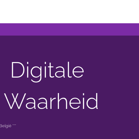
Digitale
 Waarheid
elgië ***