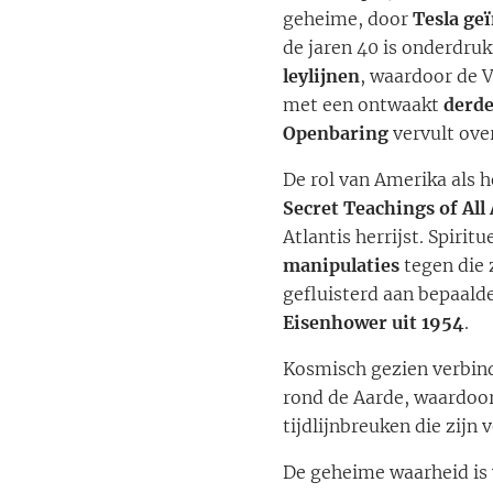
geheime, door
Tesla ge
de jaren 40 is onderdruk
leylijnen
, waardoor de V
met een ontwaakt
derde
Openbaring
vervult ove
De rol van Amerika als 
Secret Teachings of All
Atlantis herrijst. Spirit
manipulaties
tegen die
gefluisterd aan bepaald
Eisenhower uit 1954
.
Kosmisch gezien verbin
rond de Aarde, waardoor
tijdlijnbreuken die zij
De geheime waarheid is 