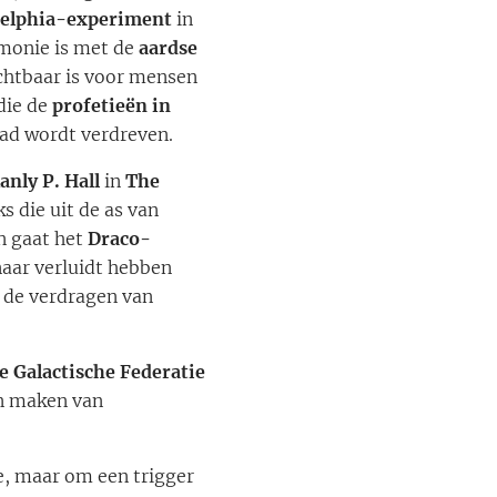
delphia-experiment
in
armonie is met de
aardse
ichtbaar is voor mensen
 die de
profetieën in
ad wordt verdreven.
anly P. Hall
in
The
ks die uit de as van
n gaat het
Draco-
aar verluidt hebben
t de verdragen van
e Galactische Federatie
en maken van
 maar om een ​​trigger