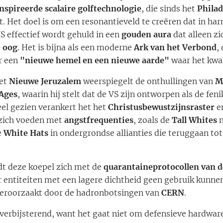
ïnspireerde scalaire golftechnologie
, die sinds het
Phila
t. Het doel is om een ​​resonantieveld te creëren dat in h
S effectief wordt gehuld in een
gouden aura
dat alleen z
 oog
. Het is bijna als een moderne
Ark van het Verbond
,
r een
"nieuwe hemel en een nieuwe aarde"
waar het kwa
het
Nieuwe Jeruzalem
weerspiegelt de onthullingen van
M
 Ages
, waarin hij stelt dat de VS zijn ontworpen als de feni
ueel gezien verankert het het
Christusbewustzijnsraster
e
 zich voeden met
angstfrequenties
, zoals de
Tall Whites
n
e
White Hats
in ondergrondse allianties die teruggaan to
dt deze koepel zich met de
quarantaineprotocollen van d
 entiteiten met een lagere dichtheid geen gebruik kunn
n veroorzaakt door de hadronbotsingen van
CERN
.
verbijsterend, want het gaat niet om defensieve hardware,