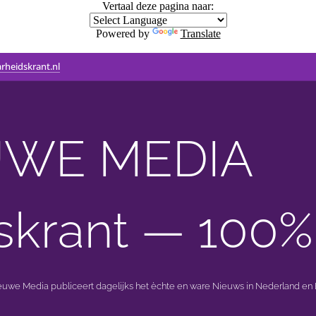
Vertaal deze pagina naar:
Powered by
Translate
rheidskrant.nl
WE MEDIA 🟣 
skrant — 100%
ieuwe Media publiceert dagelijks het èchte en ware Nieuws in Nederland en B