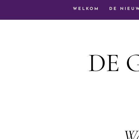
WELKOM
DE NIEU
DE 
Wa