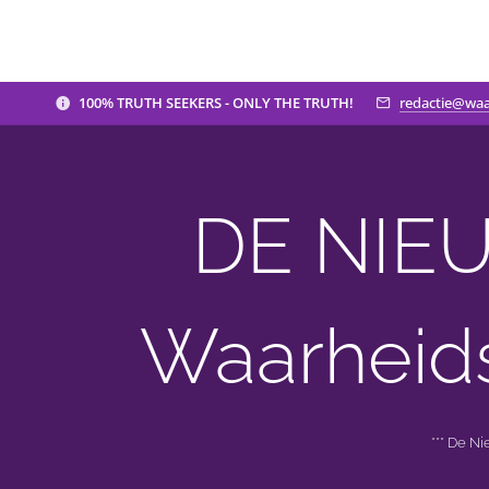
100% TRUTH SEEKERS - ONLY THE TRUTH!
redactie@waa
DE NIEU
Waarheid
*** De N