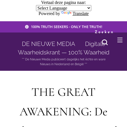
Vertaal deze pagina naar:
Powered by
Translate
100% TRUTH SEEKERS - ONLY THE TRUTH!
Zoeken
DE NIEUWE MEDIA 🟣 Digitale
Waarheidskrant — 100% Waarheid
*** De Nieuwe Media publiceert dagelijks het èchte en ware
Nieuws in Nederland en België ***
THE GREAT
AWAKENING: De