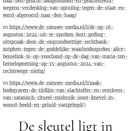
haar-bed-gelicht-aangehouden-en-gearresteerd-
wegens-verdenking-van-opruiing-tegen-de-staat-en-
werd-afgevoerd-naar-den-haag/
en
https://www.de-nieuwe-media.nl/l/de-op-16-
augustus-2024-uit-te-spreken-kort-geding-
uitspraak-door-de-ongrondwettige-rechtbank-
zutphen-tegen-de-goddelijke-waarheidsspreker-alice-
besselink-is-op-voorhand-op-de-dag-van-maria-ten-
hemelopneming-op-15-augustus-2024-van-
rechtswege-nietig/
en
https://www.de-nieuwe-media.nl/l/zaak-
bodegraven-de-tijdlijn-van-slachtoffer-en-overlever-
van-satanisch-ritueel-misbruik-joost-knevel-in-
woord-beeld-en-geluid-vastgelegd/
).
De sleutel ligt in