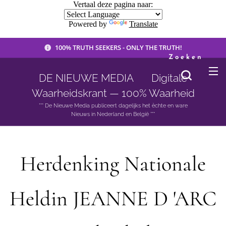
Vertaal deze pagina naar:
Powered by
Translate
100% TRUTH SEEKERS - ONLY THE TRUTH!
Zoeken
DE NIEUWE MEDIA 🟣 Digitale
Waarheidskrant — 100% Waarheid
*** De Nieuwe Media publiceert dagelijks het èchte en ware
Nieuws in Nederland en België ***
Herdenking Nationale
Heldin JEANNE D 'ARC