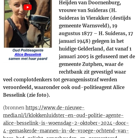
Heijden van Doornenburg,
vrouwe van Suideras (H.
Suideras in Vierakker (destijds
gemeente Warnsveld), 19
augustus 1877 – H. Suideras, 17
januari 1948) gelegen in het
huidige Gelderland, dat vanaf 1
januari 2005 is gefuseerd met de
gemeente Zutphen, waar de
rechtbank zit gevestigd waar
veel complotdenkers tot gevangenisstraf werden
veroordeeld, waaronder ook oud-­politieagent Alice
Besselink (zie foto).
(bronnen
https://www.de-nieuwe-
media.nl/l/klokkenluidster-en-oud-politie-agente-
alice-besselink-is-woensdag-2-oktober-2024-door-
4-gemaskerde-mannen-in-de-vroege-ochtend-van-