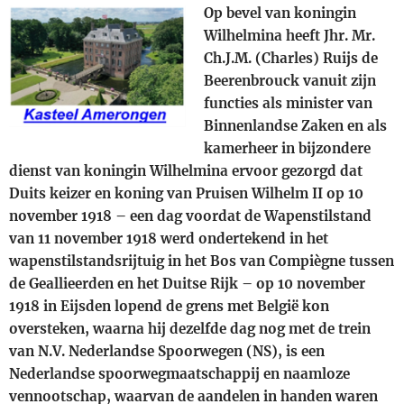
Op bevel van koningin
Wilhelmina heeft Jhr. Mr.
Ch.J.M. (Charles) Ruijs de
Beerenbrouck vanuit zijn
functies als minister van
Binnenlandse Zaken en als
kamerheer in bijzondere
dienst van koningin Wilhelmina ervoor gezorgd dat
Duits keizer en koning van Pruisen Wilhelm II op 10
november 1918 – een dag voordat de Wapenstilstand
van 11 november 1918 werd ondertekend in het
wapenstilstandsrijtuig in het Bos van Compiègne tussen
de Geallieerden en het Duitse Rijk – op 10 november
1918 in Eijsden lopend de grens met België kon
oversteken, waarna hij dezelfde dag nog met de trein
van N.V. Nederlandse Spoorwegen (NS), is een
Nederlandse spoorwegmaatschappij en naamloze
vennootschap, waarvan de aandelen in handen waren