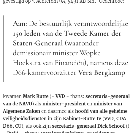
gevestigd op 't Achterom 9A, 5491 XD Sint-Oedenrode:
Aan
: De bestuurlijk verantwoordelijke
150 leden van de Tweede Kamer der
Staten-Generaal
(waaronder
demissionair minister Wopke
Hoekstra van Financiën), namens deze
D66-kamervoorzitter
Vera Bergkamp
kwamen
Mark Rutte
(-
VVD
- thans:
secretaris-generaal
van de NAVO
) als
minister-president
en
minister van
Algemene Zaken
en daarmee als
hoofd van alle geheime
veiligheidsdiensten
in zijn
Kabinet-Rutte IV
(
VVD
,
CDA
,
D66, CU
), als ook zijn
secretaris-generaal Dick Schoof
((