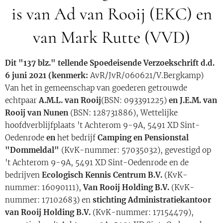
is van Ad van Rooij (EKC) en
van Mark Rutte (VVD)
Dit "137 blz." tellende Spoedeisende Verzoekschrift d.d.
6 juni 2021 (kenmerk:
AvR/JvR/060621/V.Bergkamp)
Van het in gemeenschap van goederen getrouwde
echtpaar
A.M.L. van Rooij
(BSN: 093391225)
en
J.E.M. van
Rooij van Nunen
(BSN: 128731886), Wettelijke
hoofdverblijfplaats 't Achterom 9-9A, 5491 XD Sint-
Oedenrode
en
het bedrijf
C
amping en Pensionstal
"Dommeldal
"
(KvK-nummer: 57035032), gevestigd op
't Achterom 9-9A, 5491 XD Sint-Oedenrode en de
bedrijven
Ecologisch Kennis Centrum B.V.
(KvK-
nummer: 16090111),
Van Rooij Holding B.V.
(KvK-
nummer: 17102683) en
s
tichting Administratiekantoor
van Rooij Holding B.V.
(KvK-nummer: 17154479),