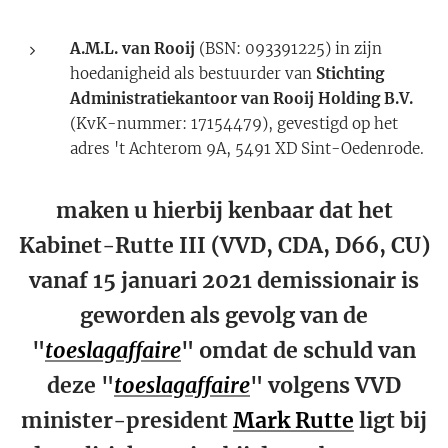
A.M.L. van Rooij
(BSN: 093391225) in zijn
hoedanigheid als bestuurder van
Stichting
Administratiekantoor van Rooij Holding B.V.
(KvK-nummer: 17154479), gevestigd op het
adres 't Achterom 9A, 5491 XD Sint-Oedenrode.
maken u hierbij kenbaar dat het
Kabinet-Rutte III (VVD, CDA, D66, CU)
vanaf 15 januari 2021 demissionair is
geworden als gevolg van de
"
toeslagaffaire
" omdat de schuld van
deze "
toeslagaffaire
" volgens VVD
minister-president
Mark Rutte
ligt bij