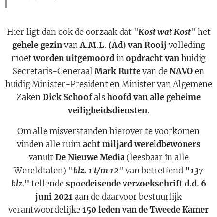
Hier ligt dan ook de oorzaak dat "
Kost wat Kost
" het
gehele gezin
van
A.M.L. (Ad) van Rooij
volleding
moet
worden uitgemoord
in
opdracht van
huidig
Secretaris-Generaal
Mark Rutte
van de
NAVO
en
huidig Minister-President en Minister van Algemene
Zaken
Dick Schoof
als
hoofd van alle geheime
veiligheidsdiensten
.
Om alle misverstanden hierover te voorkomen
vinden alle ruim
acht miljard wereldbewoners
vanuit
De Nieuwe Media
(leesbaar in alle
Wereldtalen) "
blz. 1 t/m 12
" van betreffend
"
137
blz.
"
tellende
spoedeisende verzoekschrift d.d. 6
juni 2021
aan de daarvoor bestuurlijk
verantwoordelijke
150 leden van de Tweede Kamer