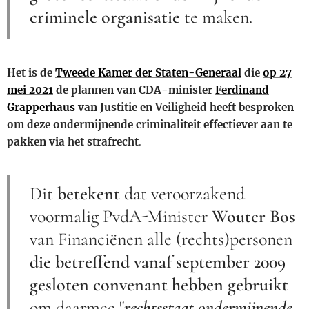
criminele organisatie
te maken.
Het is de
Tweede Kamer der Staten-Generaal
die
op 27
mei 2021
de plannen van CDA-minister
Ferdinand
Grapperhaus
van Justitie en Veiligheid heeft besproken
om deze ondermijnende criminaliteit effectiever aan te
pakken via het strafrecht
.
Dit
betekent
dat veroorzakend
voormalig PvdA-Minister
Wouter Bos
van Financiënen alle (rechts)personen
die betreffend vanaf september 2009
gesloten convenant hebben gebruikt
om daarmee "
rechtsstaat ondermijnende