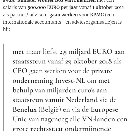
PvdA-Minister Wouter Bos van Financiën
met een
salaris van
500.000 EURO per jaar
vanaf
1 oktober 2011
als partner/ adviseur
gaan werken
voor
KPMG
(een
internationale accountants- en adviesorganisatie)en is
hij:
met
maar liefst
2,5 miljard EURO aan
staatssteun
vanaf
29 oktober 2018
als
CEO
gaan werken voor de
private
onderneming
Invest-NL
om
met
behulp
van
miljarden euro's aan
staatsteun vanuit Nederland
via de
Benelux
(België) en via de
Europese
Unie
van nagenoeg alle
VN-landen
een
grote rechtsstaat ondermijnende