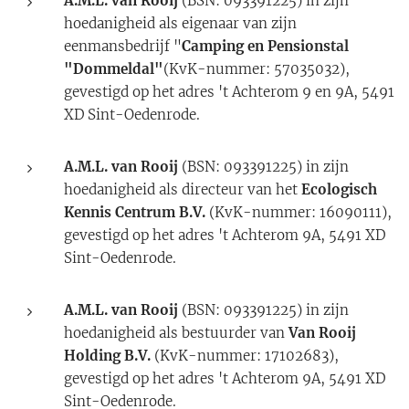
A.M.L. van Rooij
(BSN: 093391225) in zijn
hoedanigheid als eigenaar van zijn
eenmansbedrijf "
Camping en Pensionstal
"Dommeldal"
(KvK-nummer: 57035032),
gevestigd op het adres 't Achterom 9 en 9A, 5491
XD Sint-Oedenrode.
A.M.L. van Rooij
(BSN: 093391225) in zijn
hoedanigheid als directeur van het
Ecologisch
Kennis Centrum B.V.
(KvK-nummer: 16090111),
gevestigd op het adres 't Achterom 9A, 5491 XD
Sint-Oedenrode.
A.M.L. van Rooij
(BSN: 093391225) in zijn
hoedanigheid als bestuurder van
Van Rooij
Holding B.V.
(KvK-nummer: 17102683),
gevestigd op het adres 't Achterom 9A, 5491 XD
Sint-Oedenrode.