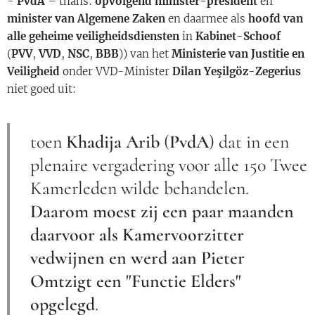
-
PvdA
– thans:
opvolgend minister-president
en
minister van Algemene Zaken
en daarmee als
hoofd van
alle geheime veiligheidsdiensten
in
Kabinet-Schoof
(
PVV
,
VVD
,
NSC
,
BBB
)) van het
Ministerie van Justitie en
Veiligheid
onder VVD-Minister
Dilan Yeşilgöz-Zegerius
niet goed uit:
toen
Khadija Arib
(
PvdA
) dat in een
plenaire vergadering voor alle 150 Twee
Kamerleden wilde behandelen.
Daarom moest zij een paar maanden
daarvoor als Kamervoorzitter
vedwijnen en werd aan Pieter
Omtzigt een "Functie Elders"
opgelegd
.