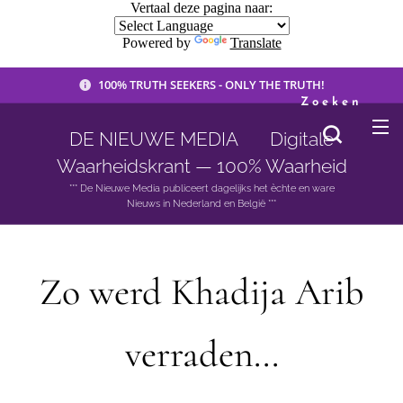
Vertaal deze pagina naar:
Powered by
Translate
100% TRUTH SEEKERS - ONLY THE TRUTH!
Zoeken
DE NIEUWE MEDIA 🟣 Digitale
Waarheidskrant — 100% Waarheid
*** De Nieuwe Media publiceert dagelijks het èchte en ware
Nieuws in Nederland en België ***
Zo werd Khadija Arib
verraden...