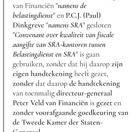
van Financiën "
namens de
belastingdienst
" en
P.C.J. (Paul)
Dinkgreve
"
namens SRA
" gesloten
"
Convenant over kwaliteit van fiscale
aangifte van SRA-kantoren tussen
Belastingdienst en SRA
" is gaan
gebruiken, zonder dat hij daarop
zijn
eigen handtekening
heeft gezet,
zonder
dat daarop
de handtekening
van toenmalig
directeur-generaal
Peter Veld van Financiën
is
gezet
en
zonder voorafgaande goedkeuring van
de Tweede Kamer der Staten-
Generaal
.