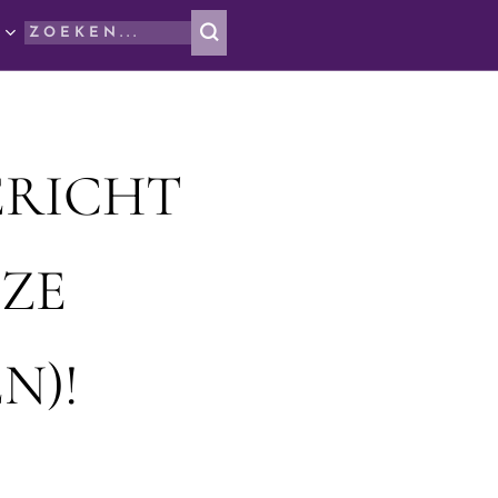
ERICHT
ZE
N)!