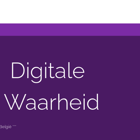
Digitale
 Waarheid
elgië ***