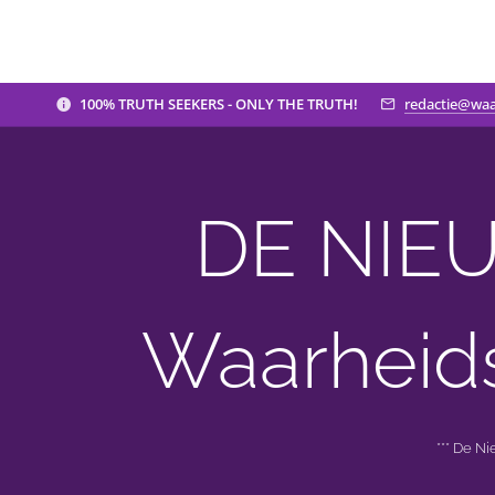
100% TRUTH SEEKERS - ONLY THE TRUTH!
redactie@waa
DE NIEU
Waarheid
*** De N