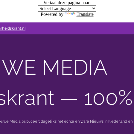
Vertaal deze pagina naar:
Powered by
Translate
rheidskrant.nl
WE MEDIA 🟣 
skrant — 100%
ieuwe Media publiceert dagelijks het èchte en ware Nieuws in Nederland en B