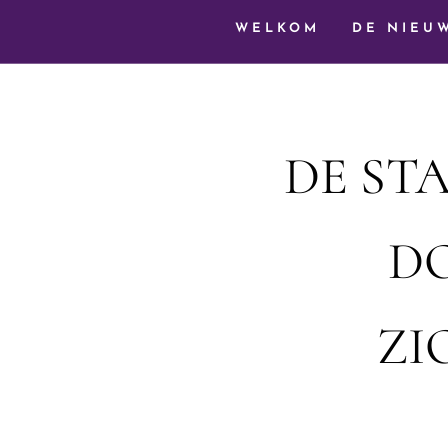
WELKOM
DE NIEU
DE ST
D
ZI