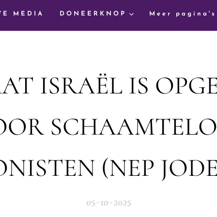
WE MEDIA
DONEERKNOP
Meer pagina's
AAT ISRAËL IS OPG
OOR SCHAAMTELO
ONISTEN (NEP JODE
05-10-2025