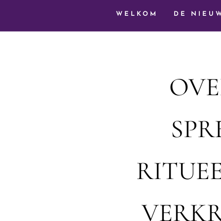
WELKOM
DE NIEU
OVE
SPR
RITUEE
VERKR