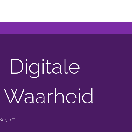
Digitale
 Waarheid
elgië ***