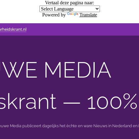
Vertaal deze pagina naar:
Powered by
Translate
rheidskrant.nl
WE MEDIA 🟣 
skrant — 100%
ieuwe Media publiceert dagelijks het èchte en ware Nieuws in Nederland en B