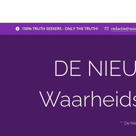
100% TRUTH SEEKERS - ONLY THE TRUTH!
redactie@waa
DE NIEU
Waarheid
*** De N