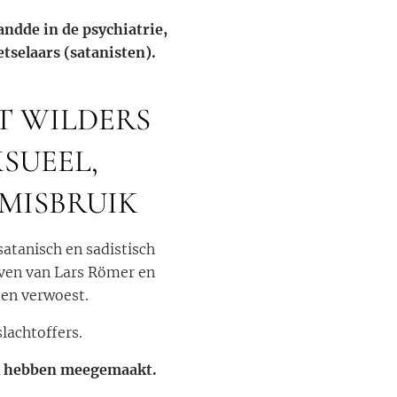
andde in de psychiatrie,
tselaars (satanisten).
T WILDERS
SUEEL,
 MISBRUIK
atanisch en sadistisch
even van Lars Römer en
ben verwoest.
lachtoffers.
uik hebben meegemaakt.