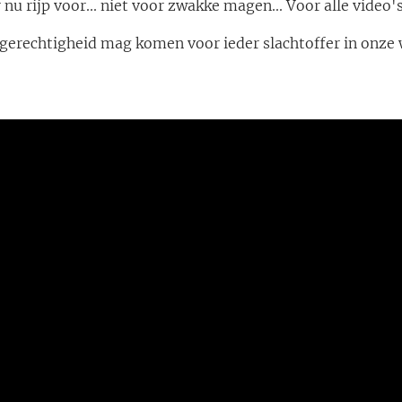
er nu rijp voor... niet voor zwakke magen... Voor alle video'
 gerechtigheid mag komen voor ieder slachtoffer in onze 