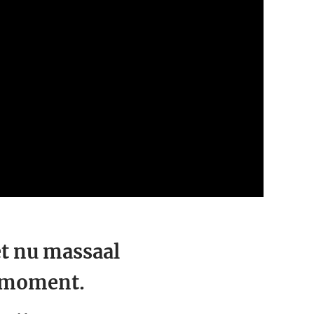
t nu massaal
t moment.