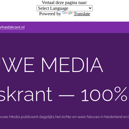
Vertaal deze pagina naar:
Powered by
Translate
rheidskrant.nl
WE MEDIA 🟣 
skrant — 100%
ieuwe Media publiceert dagelijks het èchte en ware Nieuws in Nederland en B