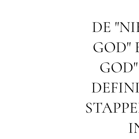
DE "N
GOD" 
GOD"
DEFINI
STAPP
I