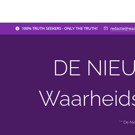
100% TRUTH SEEKERS - ONLY THE TRUTH!
redactie@waa
DE NIEU
Waarheid
*** De N