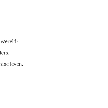
 Wereld?
ers.
rdse leven.