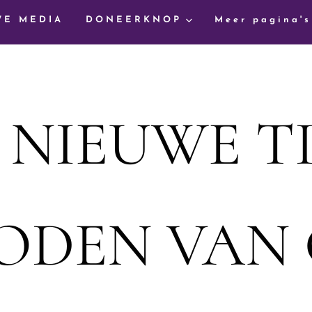
WE MEDIA
DONEERKNOP
Meer pagina's
 NIEUWE T
ODEN VAN