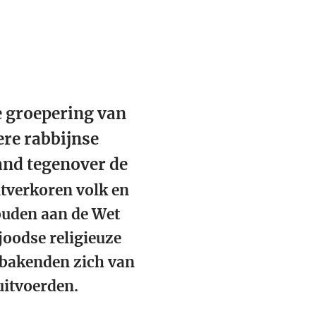
e groepering van
tere rabbijnse
and tegenover de
itverkoren volk en
ouden aan de Wet
joodse religieuze
 bakenden zich van
 uitvoerden.