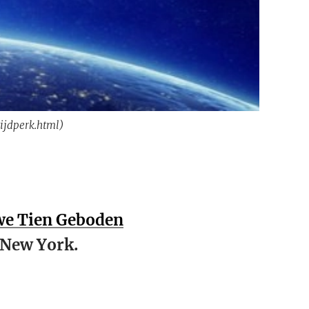
ijdperk.html)
we Tien Geboden
n New York.