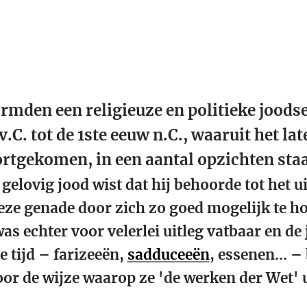
rmden een religieuze en politieke joods
.C. tot de 1ste eeuw n.C., waaruit het la
rtgekomen, in een aantal opzichten sta
gelovig jood wist dat hij behoorde tot het u
ze genade door zich zo goed mogelijk te h
as echter voor velerlei uitleg vatbaar en de 
 tijd – farizeeën,
sadduceeën
, essenen… –
oor de wijze waarop ze 'de werken der Wet'