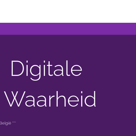
Digitale
 Waarheid
elgië ***