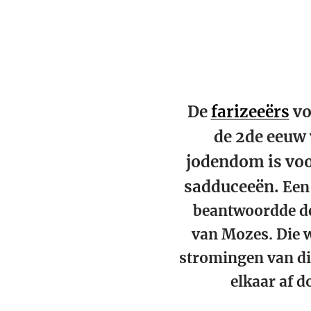
De
farizeeërs
vo
de 2de eeuw v
jodendom is voo
sadduceeën.
Een 
beantwoordde de
van Mozes. Die w
stromingen van die
elkaar af d