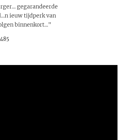
urger... gegarandeerde
..n ieuw tijdperk van
olgen binnenkort..."
7485