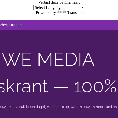
Vertaal deze pagina naar:
Powered by
Translate
rheidskrant.nl
WE MEDIA 🟣 
skrant — 100%
ieuwe Media publiceert dagelijks het èchte en ware Nieuws in Nederland en B