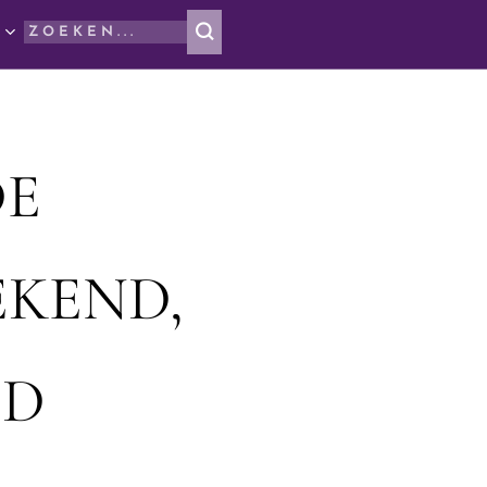
DE
EKEND,
OD