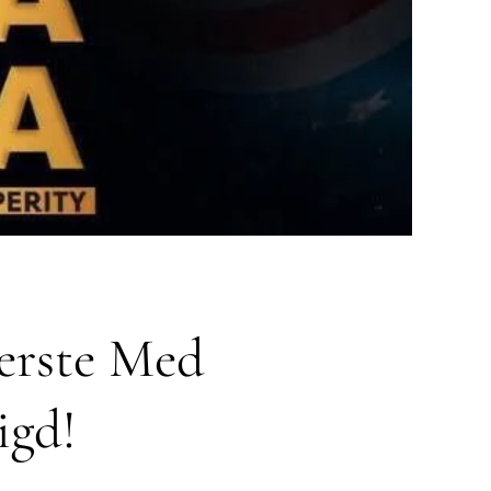
eerste Med
igd!