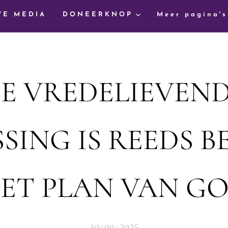
WE MEDIA
DONEERKNOP
Meer pagina's
E VREDELIEVEN
SING IS REEDS B
ET PLAN VAN G
30-09-2025