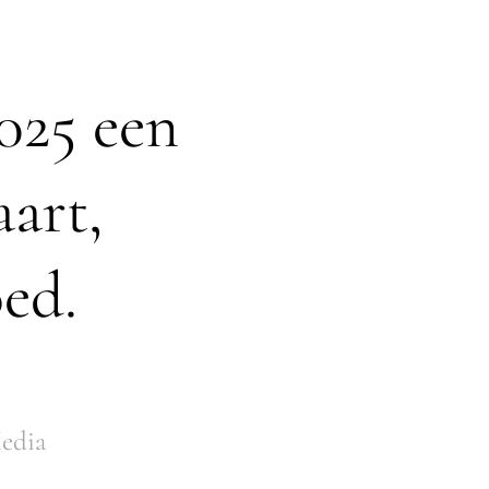
025 een
aart,
ed.
edia