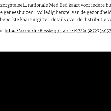
rgstelsel... nationale Med Bed kaart voor iedere b
e geneeshuizen... volledig herstel van de gezondheid.
beperkte kaartuitgifte... details over de distributie v
n:
https://x.com/InaRossberg/status/197226387275405