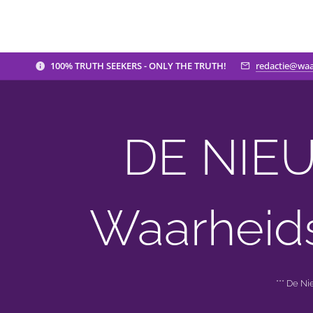
100% TRUTH SEEKERS - ONLY THE TRUTH!
redactie@waa
DE NIEU
Waarheid
*** De N