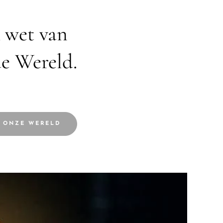
 wet van
de Wereld.
N ONZE WERELD