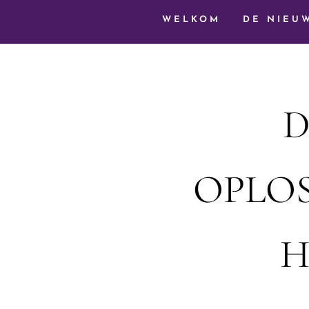
WELKOM
DE NIEU
D
OPLOS
H