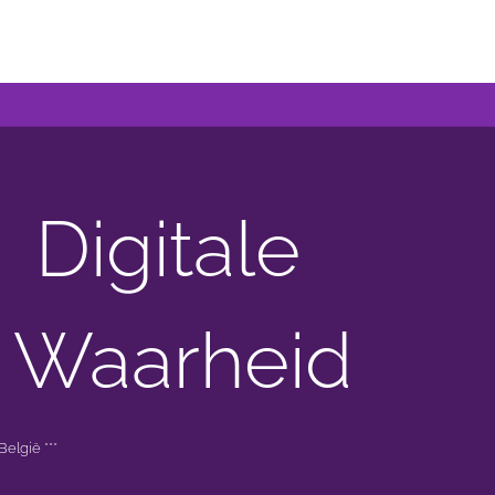
Digitale
 Waarheid
elgië ***