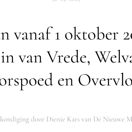
n vanaf 1 oktober 2
 in van Vrede, Welv
orspoed en Overvlo
kondiging door Dienie Kars van De Nieuwe M