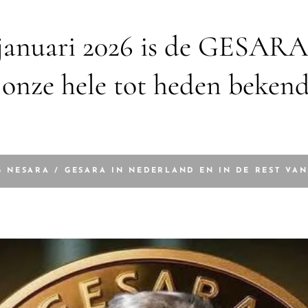
 januari 2026 is de GESARA
 onze hele tot heden beken
 NESARA / GESARA IN NEDERLAND EN IN DE REST VA