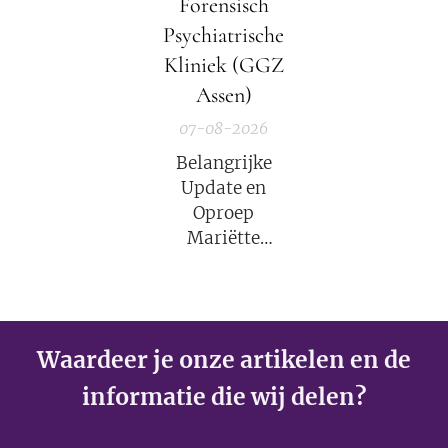
Forensisch
Elisabeth
Psychiatrische
Kübler-Ross
Kliniek (GGZ
legt uit.
Assen)
07-08-2026
Belangrijke
Update en
Oproep
Mariëtte
Groothoff van
7 augustus
2026
Waardeer je onze artikelen en de
informatie die wij delen?