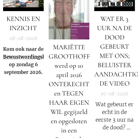
KENNIS EN
WAT ER 3
INZICHT
UUR NA DE
DOOD
08-08-2026
GEBEURT
MARIËTTE
Kom ook naar de
MET ONS;
GROOTHOFF
Bewustwordingsbeurs
BELUISTER
op zondag 6
werd op 10
september 2026.
AANDACHTI
april 2026
DE VIDEO
ONTERECHT
en TEGEN
07-08-2026
HAAR EIGEN
Wat gebeurt er
WIL gegijzeld
echt in de
eerste 3 uur na
en opgesloten
de dood?
in een