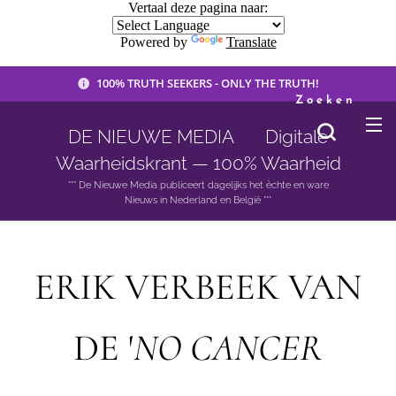
Vertaal deze pagina naar:
Powered by
Translate
100% TRUTH SEEKERS - ONLY THE TRUTH!
Zoeken
DE NIEUWE MEDIA 🟣 Digitale
Waarheidskrant — 100% Waarheid
*** De Nieuwe Media publiceert dagelijks het èchte en ware
Nieuws in Nederland en België ***
ERIK VERBEEK VAN
DE '
NO CANCER