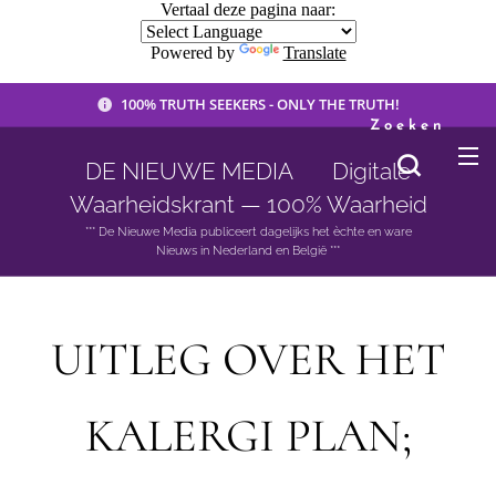
Vertaal deze pagina naar:
Powered by
Translate
100% TRUTH SEEKERS - ONLY THE TRUTH!
Zoeken
DE NIEUWE MEDIA 🟣 Digitale
Waarheidskrant — 100% Waarheid
*** De Nieuwe Media publiceert dagelijks het èchte en ware
Nieuws in Nederland en België ***
UITLEG OVER HET
KALERGI PLAN;