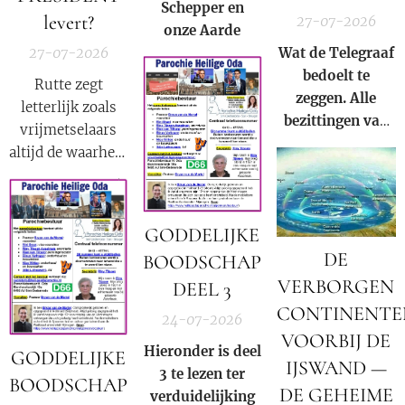
S
chepper en
levert?
27-07-2026
onze
A
arde
27-07-2026
Wat de Telegraaf
bedoelt te
Rutte zegt
zeggen. Alle
letterlijk zoals
bezittingen van
vrijmetselaars
Prins Bernhard
altijd de waarheid
(Jr.) zijn in
moeten
beslag genomen
verkondigen als
door Donald
onderdeel van
GODDELIJKE
Trump op basis
hun satanische
DE
van Executive
BOODSCHAP
geloof:
Order 13818.
VERBORGEN
DEEL 3
"Nederland is
CONTINENTE
een republiek
24-07-2026
waarin één en
VOORBIJ DE
Hieronder is deel
GODDELIJKE
dezelfde familie
IJSWAND —
3 te lezen ter
altijd de
BOODSCHAP
DE GEHEIME
verduidelijking
president