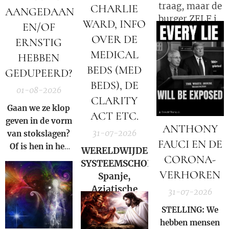
traag, maar de
CHARLIE
AANGEDAAN
burger ZELF is
WARD, INFO
EN/OF
de oorzaak!
OVER DE
ERNSTIG
MEDICAL
HEBBEN
BEDS (MED
GEDUPEERD?
BEDS), DE
01-08-2026
CLARITY
Gaan we ze klop
ACT ETC.
geven in de vorm
ANTHONY
31-07-2026
van stokslagen?
FAUCI EN DE
Of is hen in het
WERELDWIJDE
CORONA-
Licht zetten van
SYSTEEMSCHOK:
de Waarheid een
VERHOREN
Spanje,
veel grotere
Aziatische
31-07-2026
straf?
markten en
STELLING: We
Hormuz |
hebben mensen
Charlie Ward