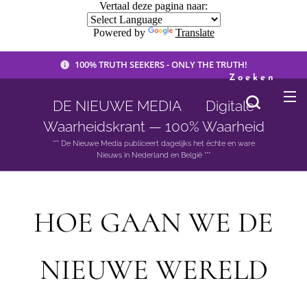
Vertaal deze pagina naar:
Powered by
Translate
100% TRUTH SEEKERS - ONLY THE TRUTH!
Zoeken
DE NIEUWE MEDIA 🟣 Digitale
Waarheidskrant — 100% Waarheid
*** De Nieuwe Media publiceert dagelijks het èchte en ware
Nieuws in Nederland en België ***
HOE GAAN WE DE
NIEUWE WERELD