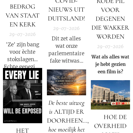
COVID-
RODE PIL
BEDROG
NIEUWS UIT
VOOR
VAN STAAT
DUITSLAND!
DEGENEN
EN KERK
DIE WAKKER
29-07-2026
29-07-2026
WORDEN
Dit zet alles
'Ze' zijn bang
wat onze
29-07-2026
voor èchte
parlementaire
Wat als alles wat
stokslagen...
fake witwas-
je hebt gezien
Echte genezing
enquete tot nu
een film is?
laat emoties
toe heeft
stromen. We
gedaan
mogen niet
opnieuw
langer meer
volledig op zijn
De beste uitweg
zwijgen!
kop!
is
ALTIJD ER
🚨 HOE DE
DOORHEEN...,
OVERHEID
hoe moeilijk het
HET