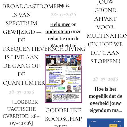
JOUW
ook is.
BROADCASTDOMEIN
GROND
IS VAN
28-07-2026
AFPAKT
SPECTRUM
Help mee
en
VOOR
GEWIJZIGD —
ondersteun
onze
MULTINATIO
redactie om de
DE
(EN HOE WE
Waarheid te
FREQUENTIEVERSCHUIVING
DIT GAAN
kunnen blijven
IS LIVE AAN
verspreiden in
STOPPEN!)
DE GANG OP
Nederland,
🚨
DE
België en in de
28-07-2026
rest van de
QUANTUMTERMINALS
wereld.
Hoe is het
28-07-2026
mogelijk dat de
🚨 [LOGBOEK
overheid jouw
TACTISCHE
GODDELIJKE
eigendom mag
OVERRIDE: 28-
afpakken voor
BOODSCHAP
07-2026]
de winst van een