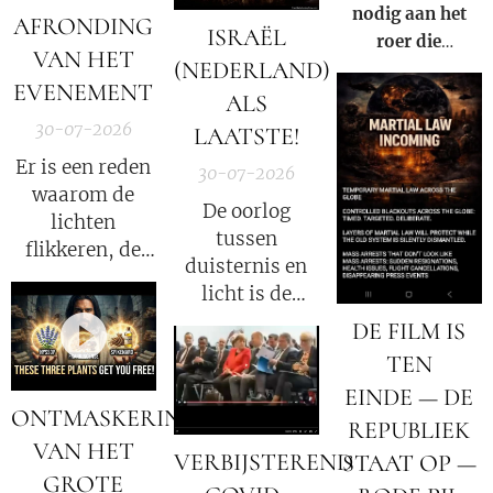
nodig aan het
AFRONDING
Daily News
ISRAËL
roer die
VAN HET
(NEDERLAND)
gezamenlijk
EVENEMENT
voorkomen dat
ALS
iemand ooit nog
30-07-2026
LAATSTE!
een nieuwe Fauci
Er is een reden
30-07-2026
kan worden.
waarom de
De oorlog
lichten
tussen
flikkeren, de
duisternis en
satellieten
licht is de
verschuiven en
oorlog tussen
DE FILM IS
de
Satan en God.
datastromen
TEN
worden
EINDE — DE
omgeleid.
ONTMASKERING
REPUBLIEK
VAN HET
VERBIJSTEREND
STAAT OP —
GROTE