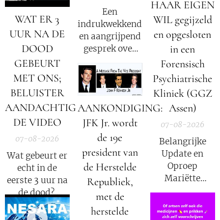
HAAR EIGEN
Een
WAT ER 3
WIL gegijzeld
indrukwekkend
UUR NA DE
en opgesloten
en aangrijpend
DOOD
in een
gesprek over
het verhaal van
GEBEURT
Forensisch
Mariëtte
MET ONS;
Psychiatrische
Groothoff.
BELUISTER
Kliniek (GGZ
AANDACHTIG
AANKONDIGING:
Assen)
DE VIDEO
JFK Jr. wordt
07-08-2026
de 19e
07-08-2026
Belangrijke
president van
Update en
Wat gebeurt er
de Herstelde
Oproep
echt in de
Mariëtte
eerste 3 uur na
Republiek,
Groothoff van
de dood?
met de
7 augustus
herstelde
2026
Elisabeth