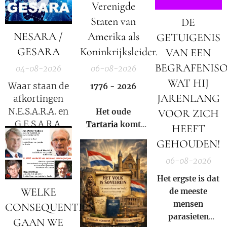
Verenigde
Kübler-Ross
Staten van
DE
legt uit.
NESARA /
Amerika als
GETUIGENIS
GESARA
Koninkrijksleider.
VAN EEN
BEGRAFENIS
04-08-2026
06-08-2026
WAT HIJ
Waar staan de
1776 - 2026
JARENLANG
afkortingen
N.E.S.A.R.A. en
VOOR ZICH
Het oude
G.E.S.A.R.A.
Tartaria
komt
HEEFT
voor?
weer tot leven!
GEHOUDEN!
06-08-2026
Het ergste is dat
WELKE
de meeste
mensen
CONSEQUENTIES
parasieten
GAAN WE