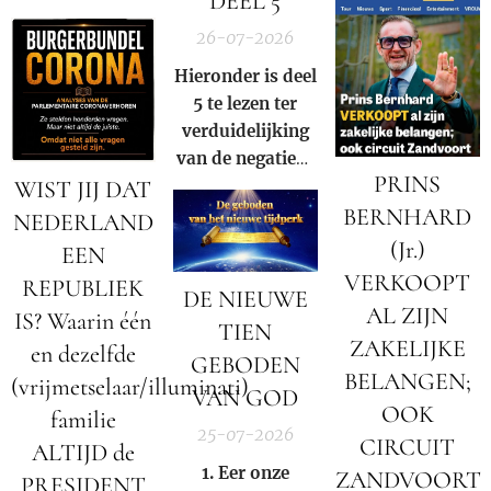
DEEL 5
multinational?
26-07-2026
Hieronder is deel
5 te lezen ter
verduidelijking
van de negatieve
PRINS
WIST JIJ DAT
rol en
samenzwering in
BERNHARD
NEDERLAND
woord en beeld
(Jr.)
EEN
van de Rooms-
VERKOOPT
REPUBLIEK
DE NIEUWE
Katholieke kerk
AL ZIJN
IS? Waarin één
binnen onze
TIEN
ZAKELIJKE
en dezelfde
huidige
GEBODEN
samenleving.
BELANGEN;
(vrijmetselaar/illuminati)
VAN GOD
OOK
familie
25-07-2026
CIRCUIT
ALTIJD de
1. Eer onze
ZANDVOORT
PRESIDENT