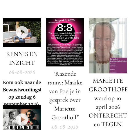
KENNIS EN
INZICHT
08-08-2026
"Razende
MARIËTTE
ranny: Maaike
Kom ook naar de
GROOTHOFF
Bewustwordingsbeurs
van Poelje in
op zondag 6
werd op 10
gesprek over
september 2026.
april 2026
Mariëtte
ONTERECHT
Groothoff"
en TEGEN
08-08-2026