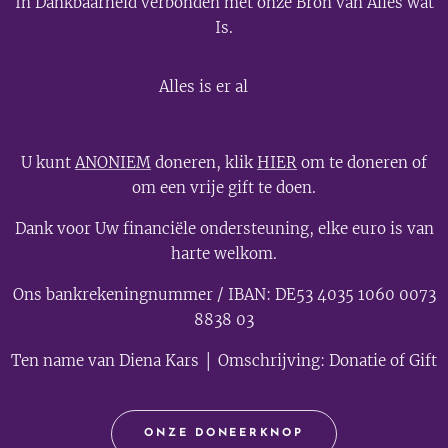
In Dankbaarheid verbonden met onze Bron van Alles wat
Is.
💫
Alles is er al
U kunt
ANONIEM
doneren, klik
HIER
om te doneren of
om een vrije gift te doen.
Dank voor Uw financiële ondersteuning, elke euro is van
harte welkom.
Ons bankrekeningnummer / IBAN: DE53 4035 1060 0073
8838 03
Ten name van Diena Kars │ Omschrijving: Donatie of Gift
ONZE DONEERKNOP