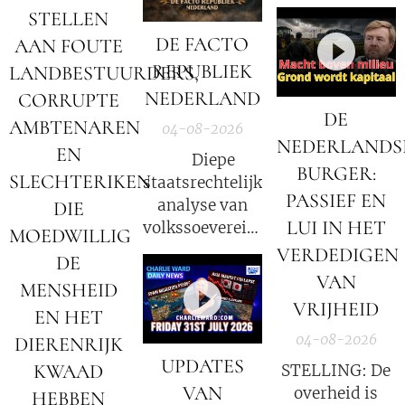
hebben – en het
STELLEN
niet eens weten.
DE FACTO
AAN FOUTE
REPUBLIEK
LANDBESTUURDERS,
NEDERLAND
CORRUPTE
DE
AMBTENAREN
04-08-2026
NEDERLANDS
EN
⚖️ Diepe
BURGER:
SLECHTERIKEN
staatsrechtelijke
PASSIEF EN
analyse van
DIE
LUI IN HET
volkssoevereiniteit
MOEDWILLIG
in Nederland
VERDEDIGEN
DE
VAN
MENSHEID
VRIJHEID
EN HET
04-08-2026
DIERENRIJK
UPDATES
KWAAD
STELLING: De
VAN
overheid is
HEBBEN