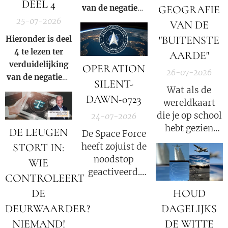
DEEL 4
van de negatieve
GEOGRAFIE
levert"
.
rol en
25-07-2026
VAN DE
samenzwering in
"BUITENSTE
Hieronder is deel
woord en beeld
4 te lezen ter
AARDE"
van de Rooms-
verduidelijking
OPERATION
Katholieke kerk
26-07-2026
van de negatieve
SILENT-
binnen onze
Wat als de
rol en
huidige
DAWN-0723
wereldkaart
samenzwering in
samenleving.
die je op school
woord en beeld
24-07-2026
hebt gezien
van de Rooms-
DE LEUGEN
De Space Force
slechts een
Katholieke kerk
heeft zojuist de
STORT IN:
klein fragment
binnen onze
noodstop
WIE
van de
huidige
geactiveerd.
CONTROLEERT
waarheid was?
samenleving.
Nog 72 uur tot
DE
HOUD
een totale
DEURWAARDER?
DAGELIJKS
internetuitval.
Militaire
NIEMAND!
DE WITTE