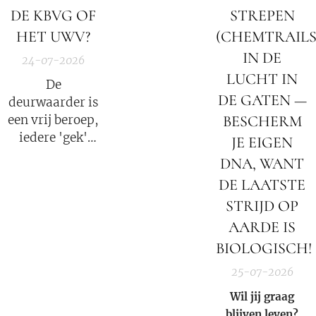
tribunalen
DE KBVG OF
STREPEN
beginnen
HET UWV?
(CHEMTRAILS
tijdens de
IN DE
24-07-2026
duisternis.
LUCHT IN
De
DE GATEN —
deurwaarder is
een vrij beroep,
BESCHERM
iedere 'gek'
JE EIGEN
kan
DNA, WANT
deurwaarder
DE LAATSTE
worden; punt.
STRIJD OP
AARDE IS
BIOLOGISCH!
25-07-2026
Wil jij graag
blijven leven?