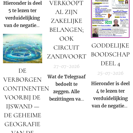
VERKOOPT
Hieronder is deel
"Nederland is
5 te lezen ter
AL ZIJN
een republiek
verduidelijking
waarin één en
ZAKELIJKE
van de negatieve
dezelfde familie
BELANGEN;
rol en
altijd de
OOK
samenzwering in
president
GODDELIJKE
CIRCUIT
woord en beeld
levert"
.
BOODSCHAP
van de Rooms-
ZANDVOORT
DEEL 4
Katholieke kerk
27-07-2026
DE
binnen onze
25-07-2026
Wat de Telegraaf
huidige
VERBORGEN
Hieronder is deel
bedoelt te
samenleving.
CONTINENTEN
4 te lezen ter
zeggen. Alle
VOORBIJ DE
verduidelijking
bezittingen van
IJSWAND —
van de negatieve
Prins Bernhard
rol en
(Jr.) zijn in
DE GEHEIME
samenzwering in
beslag genomen
GEOGRAFIE
woord en beeld
door Donald