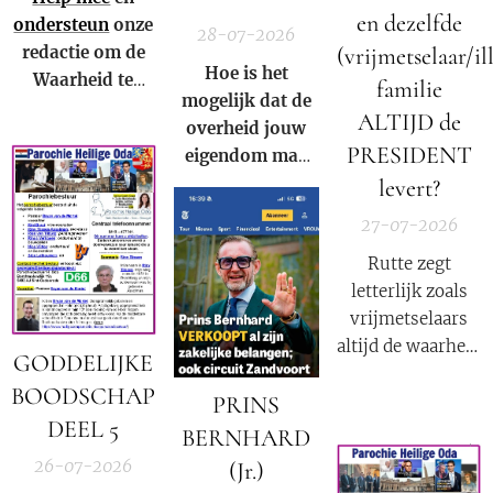
en dezelfde
ondersteun
onze
28-07-2026
(vrijmetselaar/il
redactie om de
Hoe is het
Waarheid te
familie
mogelijk dat de
kunnen blijven
ALTIJD de
overheid jouw
verspreiden in
PRESIDENT
eigendom mag
Nederland,
afpakken voor
levert?
België en in de
de winst van een
rest van de
27-07-2026
multinational?
wereld.
Rutte zegt
letterlijk zoals
vrijmetselaars
altijd de waarheid
GODDELIJKE
moeten
BOODSCHAP
verkondigen als
PRINS
DEEL 5
onderdeel van
BERNHARD
hun satanische
26-07-2026
(Jr.)
geloof: