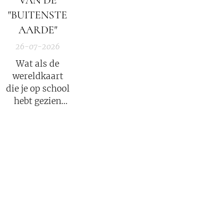
VAN DE
van de Rooms-
Trump op basis
"BUITENSTE
Katholieke kerk
van Executive
AARDE"
binnen onze
Order 13818.
huidige
26-07-2026
samenleving.
Wat als de
wereldkaart
die je op school
hebt gezien
slechts een
klein fragment
van de
waarheid was?