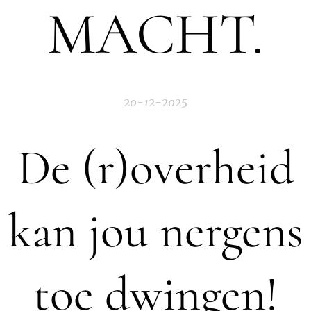
MACHT.
20-12-2025
De (r)overheid
kan jou nergens
toe dwingen!