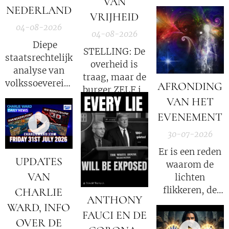
VAN
Licht zetten van
NEDERLAND
VRIJHEID
de Waarheid een
04-08-2026
veel grotere
04-08-2026
straf?
⚖️ Diepe
STELLING: De
staatsrechtelijke
overheid is
analyse van
traag, maar de
volkssoevereiniteit
AFRONDING
burger ZELF is
in Nederland
VAN HET
de oorzaak!
EVENEMENT
30-07-2026
Er is een reden
UPDATES
waarom de
VAN
lichten
flikkeren, de
CHARLIE
ANTHONY
satellieten
WARD, INFO
FAUCI EN DE
verschuiven en
OVER DE
de