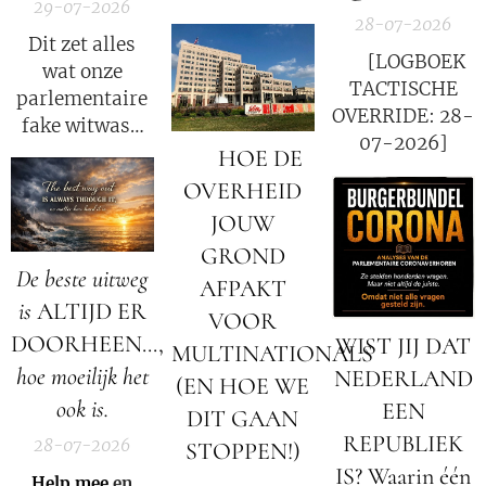
29-07-2026
28-07-2026
Dit zet alles
🚨 [LOGBOEK
wat onze
TACTISCHE
parlementaire
OVERRIDE: 28-
fake witwas-
07-2026]
enquete tot nu
🚨 HOE DE
toe heeft
OVERHEID
gedaan
JOUW
opnieuw
GROND
volledig op zijn
De beste uitweg
AFPAKT
kop!
is
ALTIJD ER
VOOR
DOORHEEN...,
WIST JIJ DAT
MULTINATIONALS
hoe moeilijk het
NEDERLAND
(EN HOE WE
ook is.
EEN
DIT GAAN
REPUBLIEK
28-07-2026
STOPPEN!)
IS? Waarin één
🚨
Help mee
en