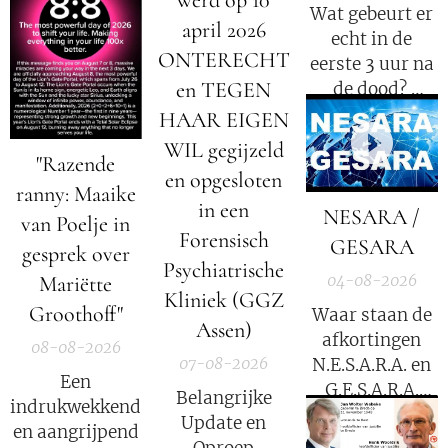
Wat gebeurt er
april 2026
echt in de
ONTERECHT
eerste 3 uur na
en TEGEN
de dood?
HAAR EIGEN
Elisabeth
WIL gegijzeld
"Razende
Kübler-Ross
en opgesloten
legt uit.
ranny: Maaike
in een
NESARA /
van Poelje in
Forensisch
GESARA
gesprek over
Psychiatrische
04-08-2026
Mariëtte
Kliniek (GGZ
Groothoff"
Waar staan de
Assen)
afkortingen
08-08-2026
07-08-2026
N.E.S.A.R.A. en
Een
G.E.S.A.R.A.
Belangrijke
indrukwekkend
voor?
Update en
en aangrijpend
Oproep