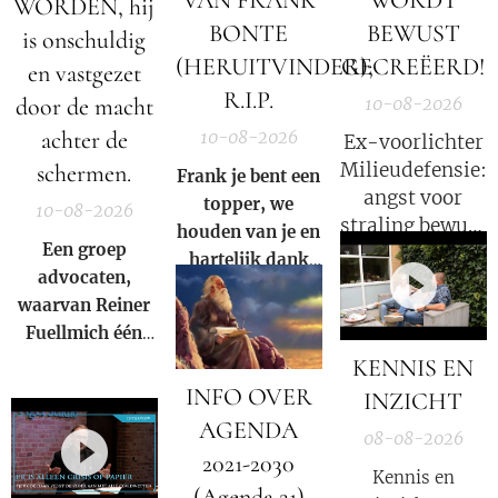
VAN FRANK
WORDT
WORDEN, hij
BONTE
BEWUST
is onschuldig
(HERUITVINDER);
GECREËERD!
en vastgezet
R.I.P.
door de macht
10-08-2026
achter de
10-08-2026
Ex-voorlichter
Milieudefensie:
schermen.
Frank je bent een
angst voor
topper, we
10-08-2026
straling bewust
houden van je en
Een groep
gecreëerd.
hartelijk dank
advocaten,
dat jij je kennis
waarvan Reiner
met ons en de
Fuellmich één
gehele wereld
van was,
KENNIS EN
wilde delen.
bereidde zich
INFO OVER
INZICHT
voor om de WHO
AGENDA
08-08-2026
en enkele van
2021-2030
zijn partners aan
Kennis en
(Agenda 21)