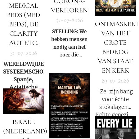
CORONA-
MEDICAL
datastromen
VERHOREN
BEDS (MED
worden
31-07-2026
omgeleid.
ONTMASKER
BEDS), DE
STELLING: We
VAN HET
CLARITY
hebben mensen
GROTE
ACT ETC.
nodig aan het
BEDROG
31-07-2026
roer die
VAN STAAT
gezamenlijk
WERELDWIJDE
EN KERK
voorkomen dat
SYSTEEMSCHOK:
iemand ooit nog
Spanje,
29-07-2026
een nieuwe Fauci
Aziatische
'Ze' zijn bang
kan worden.
markten en
voor èchte
Hormuz |
stokslagen...
Charlie Ward
Echte genezing
Daily News
ISRAËL
laat emoties
stromen. We
(NEDERLAND)
mogen niet