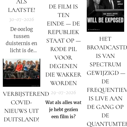
ALS
DE FILM IS
langer meer
LAATSTE!
zwijgen!
TEN
30-07-2026
EINDE — DE
De oorlog
REPUBLIEK
tussen
HET
STAAT OP —
duisternis en
BROADCASTD
RODE PIL
licht is de
IS VAN
VOOR
oorlog tussen
SPECTRUM
Satan en God.
DEGENEN
GEWIJZIGD —
DIE WAKKER
DE
WORDEN
FREQUENTIE
29-07-2026
VERBIJSTEREND
IS LIVE AAN
COVID-
Wat als alles wat
DE GANG OP
je hebt gezien
NIEUWS UIT
DE
een film is?
DUITSLAND!
QUANTUMTE