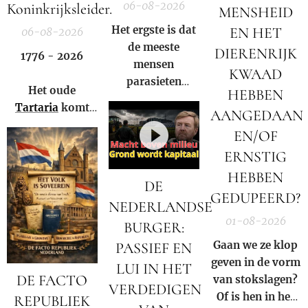
06-08-2026
Koninkrijksleider.
MENSHEID
Het ergste is dat
EN HET
06-08-2026
de meeste
DIERENRIJK
1776 - 2026
mensen
KWAAD
parasieten
Het oude
HEBBEN
hebben – en het
Tartaria
komt
AANGEDAAN
niet eens weten.
weer tot leven!
EN/OF
ERNSTIG
HEBBEN
DE
GEDUPEERD?
NEDERLANDSE
01-08-2026
BURGER:
Gaan we ze klop
PASSIEF EN
geven in de vorm
LUI IN HET
DE FACTO
van stokslagen?
VERDEDIGEN
Of is hen in het
REPUBLIEK