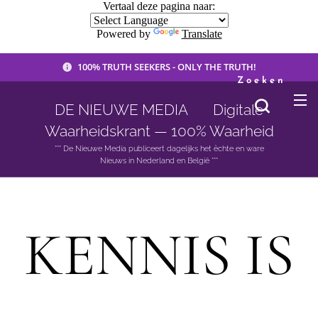
Vertaal deze pagina naar:
Powered by
Translate
100% TRUTH SEEKERS - ONLY THE TRUTH!
Zoeken
DE NIEUWE MEDIA 🟣 Digitale
Waarheidskrant — 100% Waarheid
*** De Nieuwe Media publiceert dagelijks het èchte en ware
Nieuws in Nederland en België ***
KENNIS IS