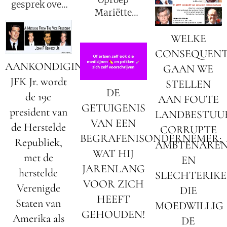
gesprek over
Mariëtte
het verhaal van
Groothoff van
Mariëtte
WELKE
7 augustus
Groothoff.
2026
CONSEQUENT
AANKONDIGING:
GAAN WE
JFK Jr. wordt
STELLEN
DE
de 19e
AAN FOUTE
GETUIGENIS
president van
LANDBESTUU
VAN EEN
de Herstelde
CORRUPTE
BEGRAFENISONDERNEMER;
Republiek,
AMBTENARE
WAT HIJ
met de
EN
JARENLANG
herstelde
SLECHTERIK
VOOR ZICH
Verenigde
DIE
HEEFT
Staten van
MOEDWILLIG
GEHOUDEN!
Amerika als
DE