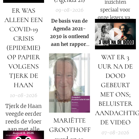
te klagen omdat
inzichten
zij 'de wereld
ER WAS
speciaal voor
09-08-2026
hebben misleid
onze lezers van
ALLEEN EEN
De basis van de
over de ernst van
De Nieuwe Media
COVID-19
Agenda 2021-
de corona-
en reizigers die
2030 is ontleend
CRISIS
uitbraak'.
geïnteresseerd
aan het rapport
(EPIDEMIE)
zijn in alternatief
van de
club van
OP PAPIER
WAT ER 3
nieuws, dossiers,
Rome
uit 1972.
bewustwording,
VOLGENS
UUR NA DE
spiritualiteit en
TJERK DE
DOOD
onafhankelijke
HAAN
GEBEURT
berichtgeving.
MET ONS;
10-08-2026
BELUISTER
Tjerk de Haan
AANDACHTI
veegde eerder
MARIËTTE
reeds de vloer
DE VIDEO
GROOTHOFF
aan met alle
07-08-2026
COVID wetten!
werd op 10