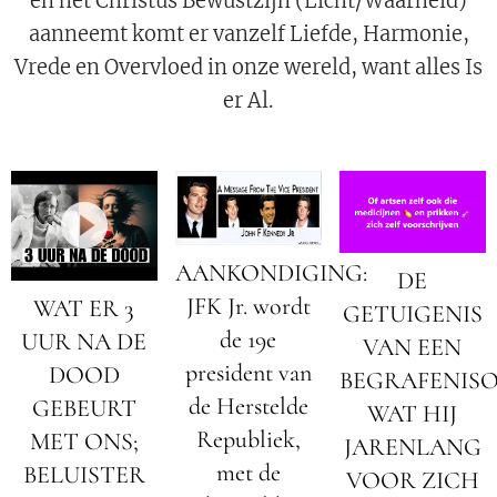
en het Christus Bewustzijn (Licht/Waarheid)
aanneemt komt er vanzelf Liefde, Harmonie,
Vrede en Overvloed in onze wereld, want alles Is
er Al.
AANKONDIGING:
DE
JFK Jr. wordt
WAT ER 3
GETUIGENIS
de 19e
UUR NA DE
VAN EEN
president van
DOOD
BEGRAFENIS
de Herstelde
GEBEURT
WAT HIJ
Republiek,
MET ONS;
JARENLANG
met de
BELUISTER
VOOR ZICH