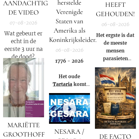
herstelde
AANDACHTIG
HEEFT
Verenigde
DE VIDEO
GEHOUDEN!
Staten van
07-08-2026
06-08-2026
Amerika als
Wat gebeurt er
Het ergste is dat
Koninkrijksleider.
echt in de
de meeste
eerste 3 uur na
06-08-2026
mensen
de dood?
parasieten
1776 - 2026
hebben – en het
Elisabeth
niet eens weten.
Het oude
Kübler-Ross
Tartaria
komt
legt uit.
weer tot leven!
MARIËTTE
NESARA /
GROOTHOFF
DE FACTO