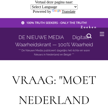
Vertaal deze pagina naar:
Powered by
Translate
100% TRUTH SEEKERS - ONLY THE TRUTH!
Zoeken
DE NIEUWE MEDIA 🟣 Digitale
Waarheidskrant — 100% Waarheid
*** De Nieuwe Media publiceert dagelijks het èchte en ware
Nieuws in Nederland en België ***
VRAAG: "MOET
NEDERLAND