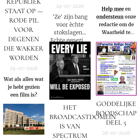
REPUBLIEK
29-07-2026
Help mee
en
STAAT OP —
'Ze' zijn bang
ondersteun
onze
RODE PIL
voor èchte
redactie om de
VOOR
stokslagen...
Waarheid te
DEGENEN
Echte genezing
kunnen blijven
DIE WAKKER
laat emoties
verspreiden in
stromen. We
Nederland,
WORDEN
mogen niet
België en in de
29-07-2026
langer meer
rest van de
zwijgen!
Wat als alles wat
wereld.
je hebt gezien
een film is?
GODDELIJKE
HET
BOODSCHAP
BROADCASTDOMEIN
DEEL 5
IS VAN
26-07-2026
SPECTRUM