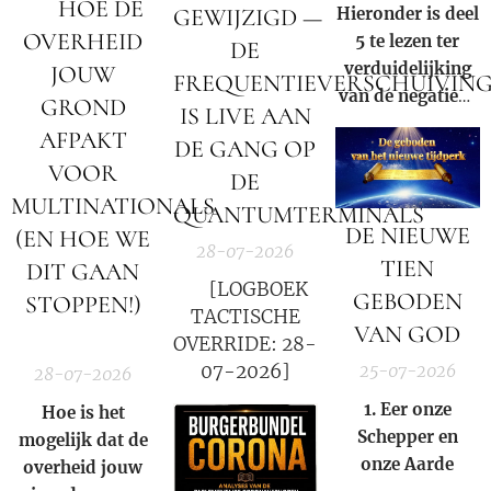
🚨 HOE DE
Hieronder is deel
GEWIJZIGD —
OVERHEID
5 te lezen ter
DE
verduidelijking
JOUW
FREQUENTIEVERSCHUIVIN
van de negatieve
GROND
IS LIVE AAN
rol en
AFPAKT
DE GANG OP
samenzwering in
VOOR
woord en beeld
DE
MULTINATIONALS
van de Rooms-
QUANTUMTERMINALS
DE NIEUWE
Katholieke kerk
(EN HOE WE
28-07-2026
binnen onze
TIEN
DIT GAAN
huidige
🚨 [LOGBOEK
GEBODEN
STOPPEN!)
samenleving.
TACTISCHE
VAN GOD
🚨
OVERRIDE: 28-
07-2026]
25-07-2026
28-07-2026
1. Eer onze
Hoe is het
S
chepper en
mogelijk dat de
onze
A
arde
overheid jouw