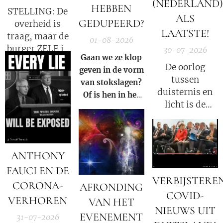
(NEDERLAND)
HEBBEN
STELLING: De
ALS
GEDUPEERD?
overheid is
LAATSTE!
traag, maar de
01-08-2026
burger ZELF is
30-07-2026
Gaan we ze klop
de oorzaak!
De oorlog
geven in de vorm
tussen
van stokslagen?
duisternis en
Of is hen in het
licht is de
Licht zetten van
oorlog tussen
de Waarheid een
Satan en God.
veel grotere
straf?
ANTHONY
FAUCI EN DE
VERBIJSTERE
CORONA-
AFRONDING
COVID-
VERHOREN
VAN HET
NIEUWS UIT
EVENEMENT
31-07-2026