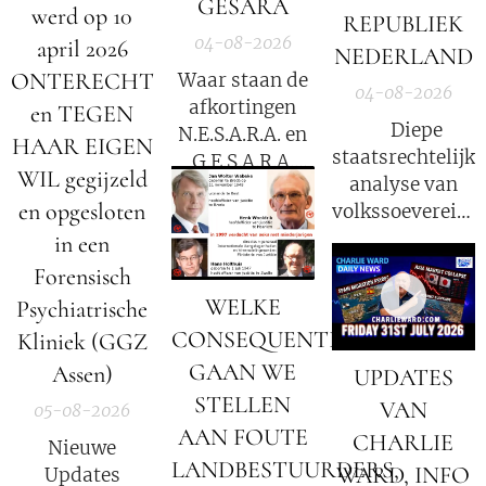
GESARA
werd op 10
REPUBLIEK
04-08-2026
april 2026
NEDERLAND
ONTERECHT
Waar staan de
04-08-2026
afkortingen
en TEGEN
⚖️ Diepe
N.E.S.A.R.A. en
HAAR EIGEN
staatsrechtelijke
G.E.S.A.R.A.
WIL gegijzeld
analyse van
voor?
en opgesloten
volkssoevereinit
in Nederland
in een
Forensisch
WELKE
Psychiatrische
CONSEQUENTIES
Kliniek (GGZ
GAAN WE
Assen)
UPDATES
STELLEN
VAN
05-08-2026
AAN FOUTE
CHARLIE
Nieuwe
LANDBESTUURDERS,
WARD, INFO
Updates