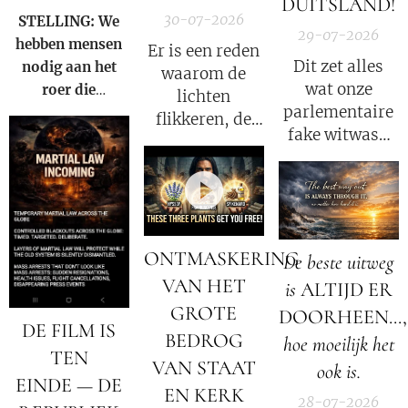
DUITSLAND!
30-07-2026
STELLING: We
29-07-2026
hebben mensen
Er is een reden
Dit zet alles
nodig aan het
waarom de
wat onze
roer die
lichten
parlementaire
gezamenlijk
flikkeren, de
fake witwas-
voorkomen dat
satellieten
enquete tot nu
iemand ooit nog
verschuiven en
toe heeft
een nieuwe Fauci
de
gedaan
kan worden.
datastromen
opnieuw
worden
volledig op zijn
omgeleid.
ONTMASKERING
De beste uitweg
kop!
VAN HET
is
ALTIJD ER
GROTE
DOORHEEN...,
DE FILM IS
BEDROG
hoe moeilijk het
TEN
VAN STAAT
ook is.
EINDE — DE
EN KERK
28-07-2026