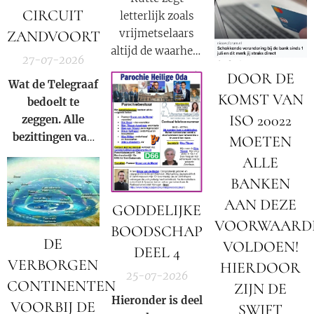
samenzwering in
CIRCUIT
letterlijk zoals
woord en beeld
vrijmetselaars
ZANDVOORT
van de Rooms-
altijd de waarheid
Katholieke kerk
27-07-2026
moeten
binnen onze
DOOR DE
Wat de Telegraaf
verkondigen als
huidige
KOMST VAN
bedoelt te
onderdeel van
samenleving.
ISO 20022
zeggen. Alle
hun satanische
bezittingen van
geloof:
MOETEN
Prins Bernhard
"Nederland is
ALLE
(Jr.) zijn in
een republiek
BANKEN
beslag genomen
waarin één en
AAN DEZE
door Donald
GODDELIJKE
dezelfde familie
VOORWAARD
Trump op basis
altijd de
BOODSCHAP
DE
van Executive
president
VOLDOEN!
DEEL 4
Order 13818.
levert"
.
VERBORGEN
HIERDOOR
25-07-2026
CONTINENTEN
ZIJN DE
Hieronder is deel
VOORBIJ DE
SWIFT