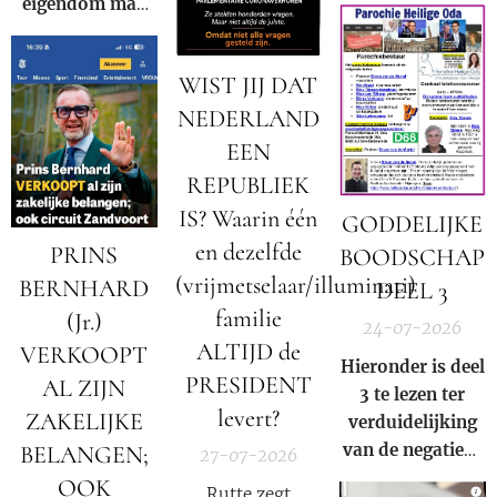
eigendom mag
afpakken voor
de winst van een
WIST JIJ DAT
multinational?
NEDERLAND
EEN
REPUBLIEK
IS? Waarin één
GODDELIJKE
en dezelfde
PRINS
BOODSCHAP
(vrijmetselaar/illuminati)
BERNHARD
DEEL 3
familie
(Jr.)
24-07-2026
ALTIJD de
VERKOOPT
Hieronder is deel
PRESIDENT
AL ZIJN
3 te lezen ter
levert?
ZAKELIJKE
verduidelijking
van de negatieve
BELANGEN;
27-07-2026
rol en
OOK
Rutte zegt