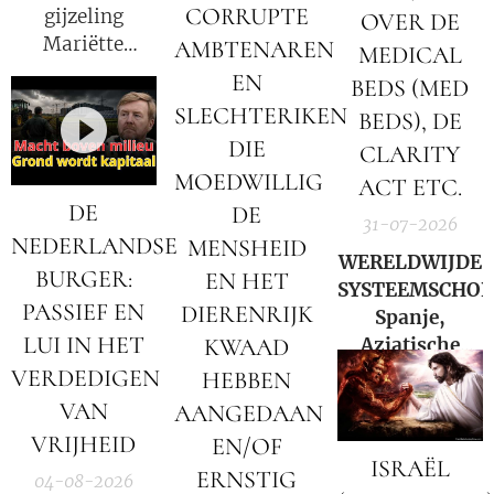
CORRUPTE
gijzeling
OVER DE
Mariëtte
AMBTENAREN
MEDICAL
Groothoff.
EN
BEDS (MED
SLECHTERIKEN
BEDS), DE
DIE
CLARITY
MOEDWILLIG
ACT ETC.
DE
DE
31-07-2026
NEDERLANDSE
MENSHEID
WERELDWIJDE
BURGER:
EN HET
SYSTEEMSCHOK
PASSIEF EN
DIERENRIJK
Spanje,
LUI IN HET
Aziatische
KWAAD
markten en
VERDEDIGEN
HEBBEN
Hormuz |
VAN
AANGEDAAN
Charlie Ward
VRIJHEID
EN/OF
Daily News
ISRAËL
ERNSTIG
04-08-2026