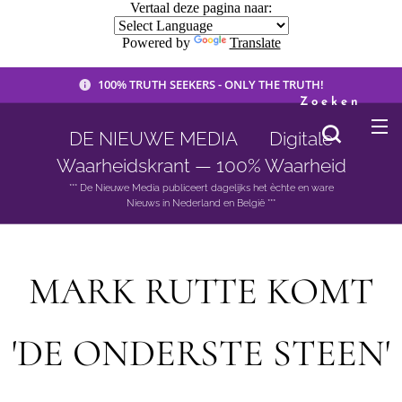
Vertaal deze pagina naar:
Powered by
Translate
100% TRUTH SEEKERS - ONLY THE TRUTH!
Zoeken
DE NIEUWE MEDIA 🟣 Digitale
Waarheidskrant — 100% Waarheid
*** De Nieuwe Media publiceert dagelijks het èchte en ware
Nieuws in Nederland en België ***
MARK RUTTE KOMT
'DE ONDERSTE STEEN'