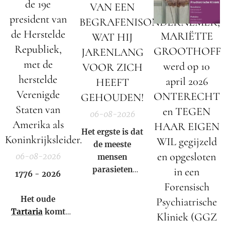
de 19e
VAN EEN
president van
BEGRAFENISONDERNEMER;
de Herstelde
MARIËTTE
WAT HIJ
Republiek,
GROOTHOFF
JARENLANG
met de
werd op 10
VOOR ZICH
herstelde
april 2026
HEEFT
Verenigde
ONTERECHT
GEHOUDEN!
Staten van
en TEGEN
06-08-2026
Amerika als
HAAR EIGEN
Het ergste is dat
Koninkrijksleider.
WIL gegijzeld
de meeste
en opgesloten
06-08-2026
mensen
parasieten
in een
1776 - 2026
hebben – en het
Forensisch
niet eens weten.
Het oude
Psychiatrische
Tartaria
komt
Kliniek (GGZ
weer tot leven!