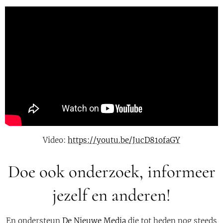
Video:
https://youtu.be/JucD81ofaGY
Doe ook onderzoek, informeer
jezelf en anderen!
En ondersteun
De Nieuwe Media
die tot heden nog steeds