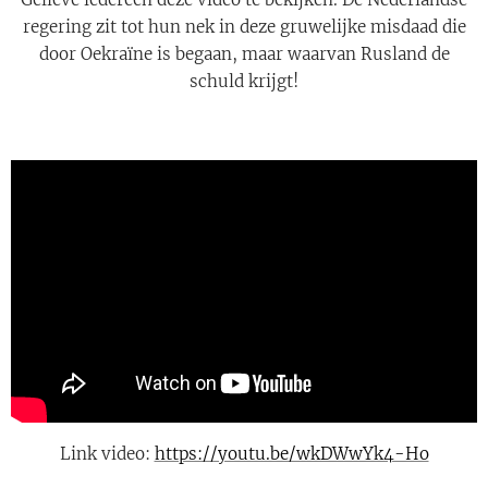
regering zit tot hun nek in deze gruwelijke misdaad die
door Oekraïne is begaan, maar waarvan Rusland de
schuld krijgt!
Link video:
https://youtu.be/wkDWwYk4-Ho