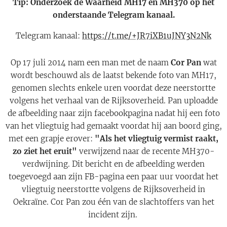
Tip: Onderzoek de Waarheid MH17 en MH370 op het
onderstaande Telegram kanaal.
Telegram kanaal:
https://t.me/+JR7iXB1uJNY3N2Nk
Op 17 juli 2014 nam een man met de naam
Cor Pan
wat
wordt beschouwd als de laatst bekende foto van MH17,
genomen slechts enkele uren voordat deze neerstortte
volgens het verhaal van de Rijksoverheid. Pan uploadde
de afbeelding naar zijn facebookpagina nadat hij een foto
van het vliegtuig had gemaakt voordat hij aan boord ging,
met een grapje erover:
"Als het vliegtuig vermist raakt,
zo ziet het eruit"
verwijzend naar de recente MH370-
verdwijning. Dit bericht en de afbeelding werden
toegevoegd aan zijn FB-pagina een paar uur voordat het
vliegtuig neerstortte volgens de Rijksoverheid in
Oekraïne. Cor Pan zou één van de slachtoffers van het
incident zijn.