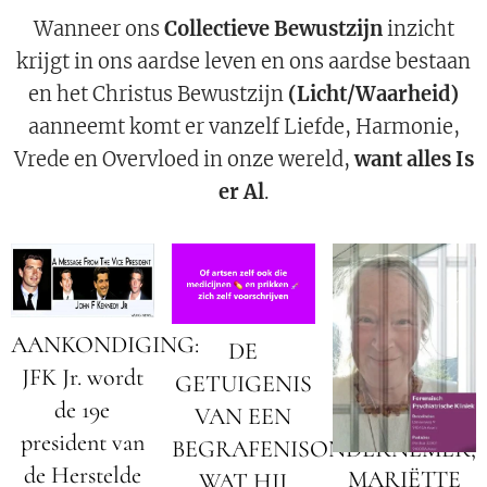
Wanneer ons
Collectieve Bewustzijn
inzicht
krijgt in ons aardse leven en ons aardse bestaan
en het Christus Bewustzijn
(Licht/Waarheid)
aanneemt komt er vanzelf Liefde, Harmonie,
Vrede en Overvloed in onze wereld,
want alles Is
er Al
.
AANKONDIGING:
DE
JFK Jr. wordt
GETUIGENIS
de 19e
VAN EEN
president van
BEGRAFENISONDERNEMER;
de Herstelde
MARIËTTE
WAT HIJ