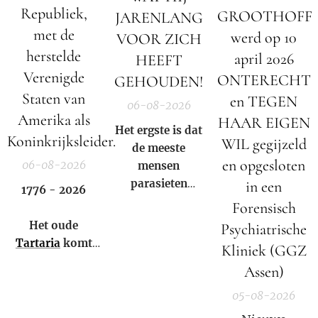
Republiek,
GROOTHOFF
JARENLANG
met de
werd op 10
VOOR ZICH
herstelde
april 2026
HEEFT
Verenigde
ONTERECHT
GEHOUDEN!
Staten van
en TEGEN
06-08-2026
Amerika als
HAAR EIGEN
Het ergste is dat
Koninkrijksleider.
WIL gegijzeld
de meeste
en opgesloten
06-08-2026
mensen
parasieten
in een
1776 - 2026
hebben – en het
Forensisch
niet eens weten.
Het oude
Psychiatrische
Tartaria
komt
Kliniek (GGZ
weer tot leven!
Assen)
05-08-2026