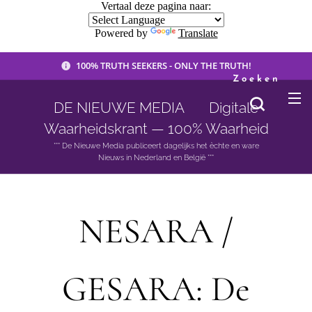
Vertaal deze pagina naar:
Powered by
Translate
100% TRUTH SEEKERS - ONLY THE TRUTH!
Zoeken
DE NIEUWE MEDIA 🟣 Digitale
Waarheidskrant — 100% Waarheid
*** De Nieuwe Media publiceert dagelijks het èchte en ware
Nieuws in Nederland en België ***
NESARA /
GESARA: De