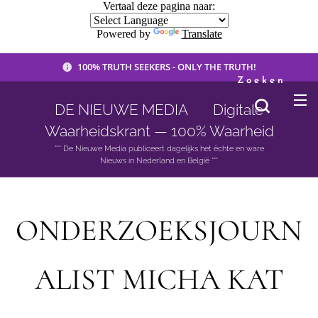
Vertaal deze pagina naar:
Powered by
Translate
100% TRUTH SEEKERS - ONLY THE TRUTH!
Zoeken
DE NIEUWE MEDIA 🟣 Digitale
Waarheidskrant — 100% Waarheid
*** De Nieuwe Media publiceert dagelijks het èchte en ware
Nieuws in Nederland en België ***
ONDERZOEKSJOURN
ALIST MICHA KAT