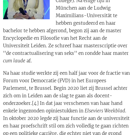
College). Na enige tijd in
München aan de Ludwig
Maximilians-Universität te
hebben gestudeerd en haar
bachelor te hebben afgerond, begon zij aan de master
Encyclopedie en Filosofie van het Recht aan de
Universiteit Leiden. Ze schreef haar masterscriptie over
''de contractualisering van seks'' en rondde haar master
cum laude
af.
Na haar studie werkte zij een half jaar voor de fractie van
Forum voor Democratie (FVD) in het Europees
Parlement, te Brussel. Begin 2020 liet zij Brussel achter
zich om in Leiden aan de slag te gaan als docent-
onderzoeker.[4] In dat jaar verschenen van haar hand
enkele ingezonden opiniestukken in
Elseviers Weekblad
.
In oktober 2020 legde zij haar functie aan de universiteit
en haar proefschrift stil om zich volledig te gaan richten
op een politieke carrière, die echter niet van de grond