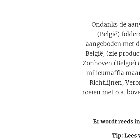
Ondanks de aanw
(België) folde
aangeboden met da
België, (zie produ
Zonhoven (België) 
milieumaffia maar 
Richtlijnen, Vero
roeien met o.a. bo
Er wordt reeds i
Tip: Lees 