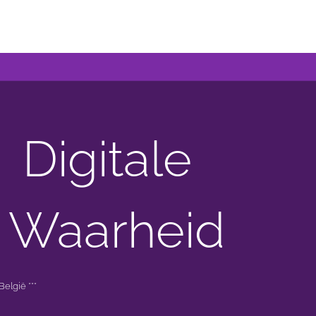
Digitale
 Waarheid
elgië ***