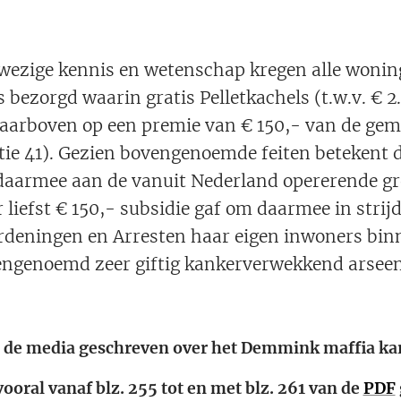
ezige kennis en wetenschap kregen alle wonin
rs bezorgd waarin gratis Pelletkachels (t.w.v. € 
arboven op een premie van € 150,- van de ge
ctie 41). Gezien bovengenoemde feiten betekent 
daarmee aan de vanuit Nederland opererende g
liefst € 150,- subsidie gaf om daarmee in strij
rdeningen en Arresten haar eigen inwoners binn
vengenoemd zeer giftig kankerverwekkend arsee
n de media geschreven over het Demmink maffia kar
vooral vanaf blz. 255 tot en met blz. 261 van de
PDF