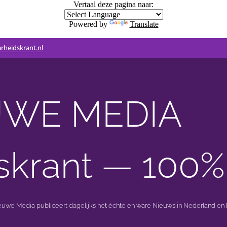
Vertaal deze pagina naar:
Powered by
Translate
rheidskrant.nl
WE MEDIA 🟣 
skrant — 100%
ieuwe Media publiceert dagelijks het èchte en ware Nieuws in Nederland en B