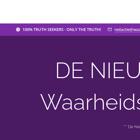
100% TRUTH SEEKERS - ONLY THE TRUTH!
redactie@waa
DE NIEU
Waarheid
*** De N