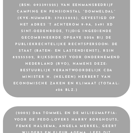
(BSN: 093391225) VAN EENMANSBEDRIJF
CAMPING EN PENSIONSTAL “DOMMELDAL”
(KVK-NUMMER: 57035032), GEVESTIGD OP
HET ADRES ’T ACHTEROM 9-9A, 5491 XD
SINT-OEDENRODE, TIJDIG INGEDIENDE
GECOMBINEERDE OPGAVE 2026 BIJ DE
PUBLIEKRECHTELIJKE RECHTSPERSOON: DE
STAAT (BATEN- EN LASTENDIENST), RSIN
82255502, RIJKSDIENST VOOR ONDERNEMEND
NEDERLAND (RVO), NAMENS DEZE:
BESTUURLIJK VERANTWOORDELIJK CDA
MINISTER H. (HELEEN) HERBERT VAN
ECONOMISCHE ZAKEN EN KLIMAAT (TOTAAL:
426 BLZ.)
(2002) D66 TOMMEL EN DE MILIEUMAFFIA:
VOOR DE PEDO-LOVERS HARRY BORGHOUTS,
FEMKE HALSEMA, ANGELA MERKEL, GEERT
WILDERS EN FLEUR AGEMA, LEES DIT