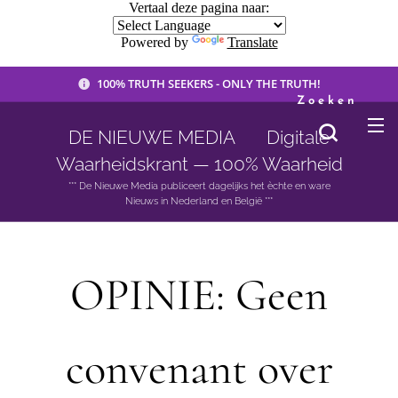
Vertaal deze pagina naar:
Powered by
Translate
100% TRUTH SEEKERS - ONLY THE TRUTH!
Zoeken
DE NIEUWE MEDIA 🟣 Digitale
Waarheidskrant — 100% Waarheid
*** De Nieuwe Media publiceert dagelijks het èchte en ware
Nieuws in Nederland en België ***
OPINIE: Geen
convenant over