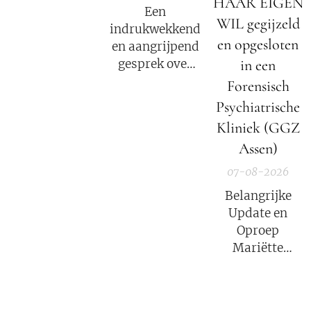
HAAR EIGEN
zijn in alternatief
Een
nieuws, dossiers,
WIL gegijzeld
indrukwekkend
bewustwording,
en opgesloten
en aangrijpend
spiritualiteit en
in een
gesprek over
onafhankelijke
het verhaal van
Forensisch
berichtgeving.
Mariëtte
Psychiatrische
Groothoff.
Kliniek (GGZ
Assen)
07-08-2026
Belangrijke
Update en
Oproep
Mariëtte
Groothoff van
7 augustus
2026