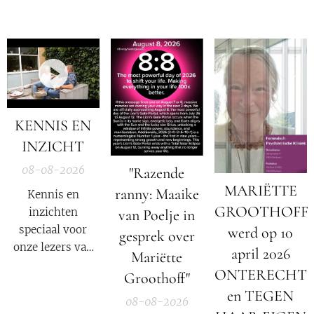
KENNIS EN
INZICHT
08-08-2026
"Razende
MARIËTTE
ranny: Maaike
Kennis en
GROOTHOFF
inzichten
van Poelje in
speciaal voor
werd op 10
gesprek over
onze lezers van
april 2026
Mariëtte
De Nieuwe Media
ONTERECHT
Groothoff"
en reizigers die
en TEGEN
geïnteresseerd
08-08-2026