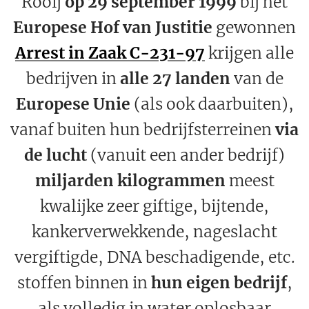
Rooij
op
29 september 1999
bij het
Europese Hof van Justitie
gewonnen
Arrest in Zaak C-231-97
krijgen alle
bedrijven in
alle 27 landen
van de
Europese Unie
(als ook daarbuiten),
vanaf buiten hun bedrijfsterreinen
via
de lucht
(vanuit een ander bedrijf)
miljarden kilogrammen
meest
kwalijke zeer giftige, bijtende,
kankerverwekkende, nageslacht
vergiftigde, DNA beschadigende, etc.
stoffen binnen in
hun eigen bedrijf
,
als volledig in water oplosbaar