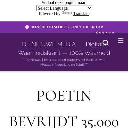
Vertaal deze pagina naar:
Powered by
Translate
100% TRUTH SEEKERS - ONLY THE TRUTH!
Zoeken
DE NIEUWE MEDIA 🟣 Digitale
Waarheidskrant — 100% Waarheid
*** De Nieuwe Media publiceert dagelijks het èchte en ware
Nieuws in Nederland en België ***
POETIN
BEVRIJDT 35.000