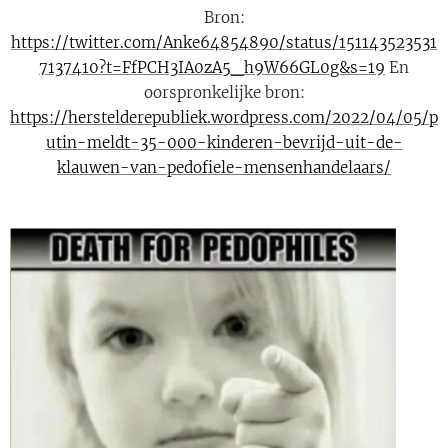
Bron:
https://twitter.com/Anke64854890/status/151143523531
7137410?t=FfPCH3IA0zA5_h9W66GL0g&s=19
En
oorspronkelijke bron:
https://herstelderepubliek.wordpress.com/2022/04/05/p
utin-meldt-35-000-kinderen-bevrijd-uit-de-
klauwen-van-pedofiele-mensenhandelaars/