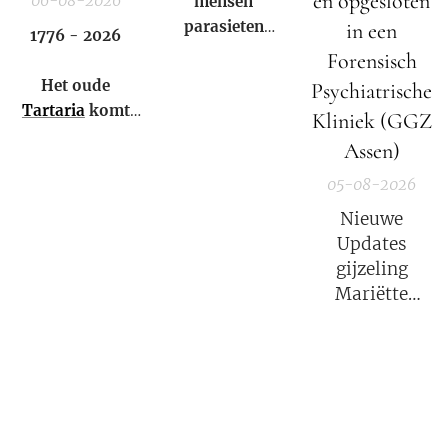
en opgesloten
06-08-2026
mensen
parasieten
in een
1776 - 2026
hebben – en het
Forensisch
niet eens weten.
Het oude
Psychiatrische
Tartaria
komt
Kliniek (GGZ
weer tot leven!
Assen)
05-08-2026
Nieuwe
Updates
gijzeling
Mariëtte
Groothoff.