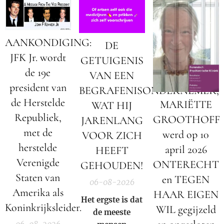
AANKONDIGING:
DE
JFK Jr. wordt
GETUIGENIS
de 19e
VAN EEN
president van
BEGRAFENISONDERNEMER;
de Herstelde
MARIËTTE
WAT HIJ
Republiek,
GROOTHOFF
JARENLANG
met de
werd op 10
VOOR ZICH
herstelde
april 2026
HEEFT
Verenigde
ONTERECHT
GEHOUDEN!
Staten van
en TEGEN
06-08-2026
Amerika als
HAAR EIGEN
Het ergste is dat
Koninkrijksleider.
WIL gegijzeld
de meeste