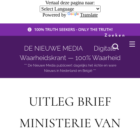
Vertaal deze pagina naar:
Powered by
Translate
100% TRUTH SEEKERS - ONLY THE TRUTH!
Zoeken
DE NIEUWE MEDIA 🟣 Digitale
Waarheidskrant — 100% Waarheid
*** De Nieuwe Media publiceert dagelijks het èchte en ware
Nieuws in Nederland en België ***
UITLEG BRIEF
MINISTERIE VAN