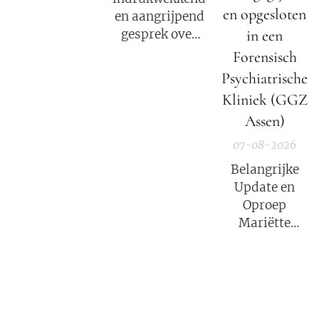
bewustwording,
en opgesloten
en aangrijpend
spiritualiteit en
in een
gesprek over
onafhankelijke
het verhaal van
Forensisch
berichtgeving.
Mariëtte
Psychiatrische
Groothoff.
Kliniek (GGZ
Assen)
07-08-2026
Belangrijke
Update en
Oproep
Mariëtte
Groothoff van
7 augustus
2026