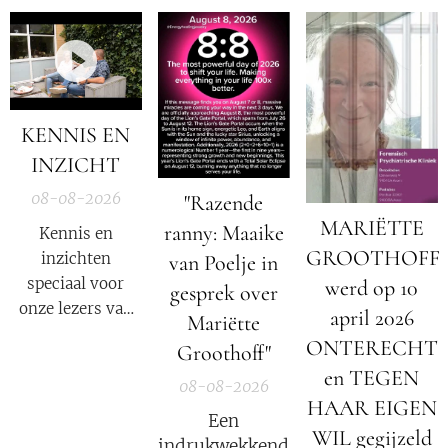
KENNIS EN
INZICHT
08-08-2026
"Razende
MARIËTTE
ranny: Maaike
Kennis en
GROOTHOFF
inzichten
van Poelje in
speciaal voor
werd op 10
gesprek over
onze lezers van
april 2026
Mariëtte
De Nieuwe Media
ONTERECHT
Groothoff"
en reizigers die
en TEGEN
geïnteresseerd
08-08-2026
HAAR EIGEN
zijn in alternatief
Een
nieuws, dossiers,
WIL gegijzeld
indrukwekkend