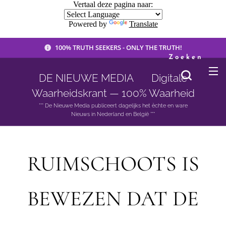
Vertaal deze pagina naar:
Powered by
Translate
100% TRUTH SEEKERS - ONLY THE TRUTH!
Zoeken
DE NIEUWE MEDIA 🟣 Digitale
Waarheidskrant — 100% Waarheid
*** De Nieuwe Media publiceert dagelijks het èchte en ware
Nieuws in Nederland en België ***
RUIMSCHOOTS IS
BEWEZEN DAT DE