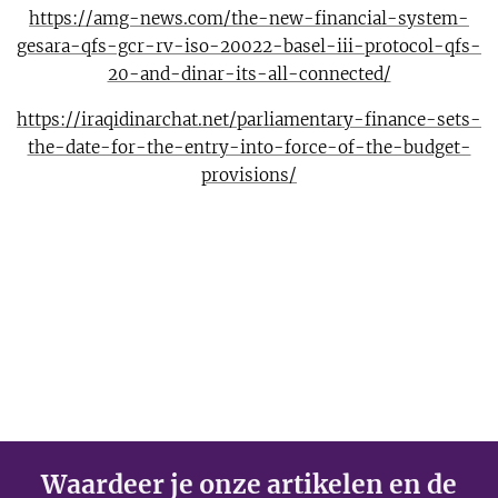
https://amg-news.com/the-new-financial-system-
gesara-qfs-gcr-rv-iso-20022-basel-iii-protocol-qfs-
20-and-dinar-its-all-connected/
https://iraqidinarchat.net/parliamentary-finance-sets-
the-date-for-the-entry-into-force-of-the-budget-
provisions/
Waardeer je onze artikelen en de