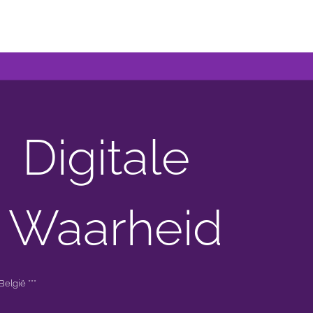
Digitale
 Waarheid
elgië ***