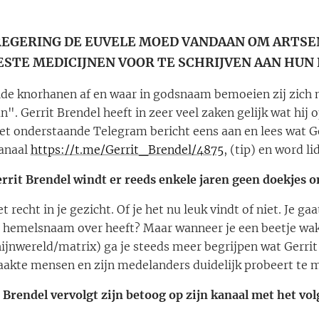
REGERING DE EUVELE MOED VANDAAN OM ARTSEN
BESTE MEDICIJNEN VOOR TE SCHRIJVEN AAN HUN
ilde knorhanen af en waar in godsnaam bemoeien zij zich 
Gerrit Brendel heeft in zeer veel zaken gelijk wat hij op
et onderstaande Telegram bericht eens aan en lees wat Ge
kanaal
https://t.me/Gerrit_Brendel/4875
, (tip) en word li
rrit Brendel windt er reeds enkele jaren geen doekjes 
et recht in je gezicht. Of je het nu leuk vindt of niet. Je g
in hemelsnaam over heeft? Maar wanneer je een beetje wak
ijnwereld/matrix) ga je steeds meer begrijpen wat Gerrit
akte mensen en zijn medelanders duidelijk probeert te 
 Brendel vervolgt zijn betoog op zijn kanaal met het vo