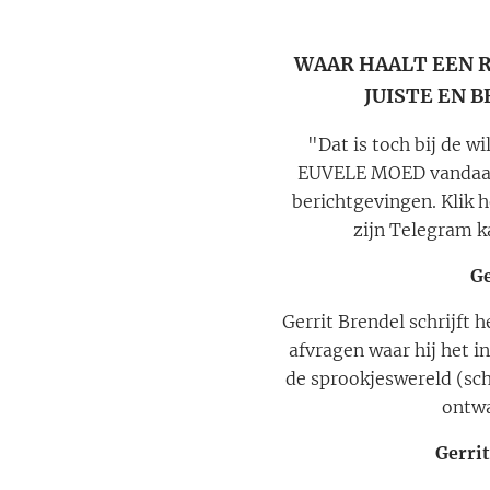
WAAR HAALT EEN 
JUISTE EN 
"Dat is toch bij de w
EUVELE MOED vandaan". 
berichtgevingen. Klik h
zijn Telegram 
Ge
Gerrit Brendel schrijft h
afvragen waar hij het 
de sprookjeswereld (sch
ontwa
Gerrit