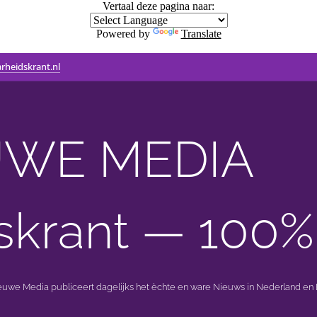
Vertaal deze pagina naar:
Powered by
Translate
rheidskrant.nl
WE MEDIA 🟣 
skrant — 100%
ieuwe Media publiceert dagelijks het èchte en ware Nieuws in Nederland en B