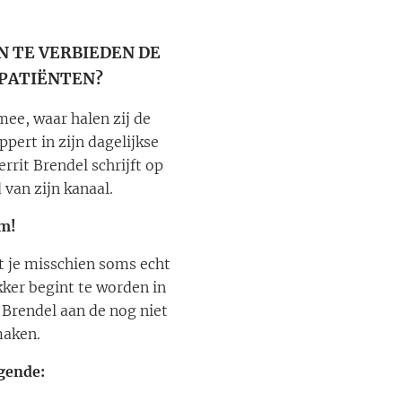
 TE VERBIEDEN DE
 PATIËNTEN?
mee, waar halen zij de
pert in zijn dagelijkse
rrit Brendel schrijft op
d van zijn kanaal.
om!
aat je misschien soms echt
ker begint te worden in
 Brendel aan de nog niet
maken.
lgende: