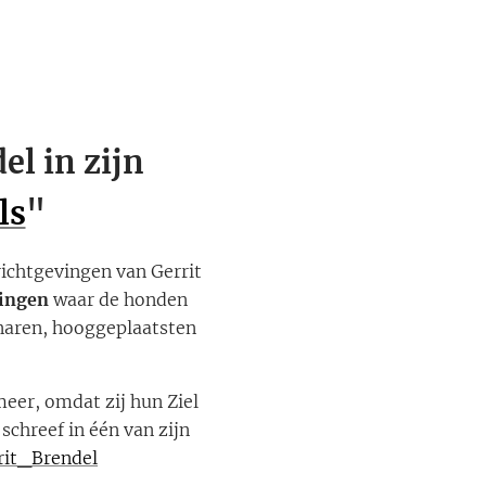
el in zijn
ls
"
richtgevingen van Gerrit
dingen
waar de honden
enaren, hooggeplaatsten
eer, omdat zij hun Ziel
schreef in één van zijn
rit_Brendel