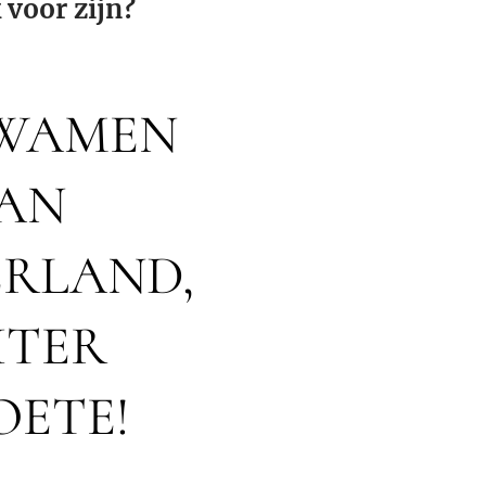
 voor zijn?
KWAMEN
VAN
ERLAND,
HTER
OETE!