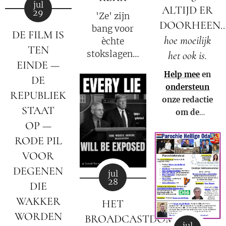
jul
ALTIJD ER
29
'Ze' zijn
DOORHEEN...
bang voor
DE FILM IS
hoe moeilijk
èchte
TEN
stokslagen...
het ook is.
EINDE —
Echte
Help mee
en
DE
genezing
ondersteun
laat emoties
REPUBLIEK
onze redactie
stromen. We
STAAT
om de
mogen niet
OP —
Waarheid te
langer meer
kunnen
RODE PIL
zwijgen!
blijven
VOOR
verspreiden in
DEGENEN
jul
Nederland,
28
DIE
België en in de
WAKKER
rest van de
HET
wereld.
WORDEN
BROADCASTDOMEIN
jul