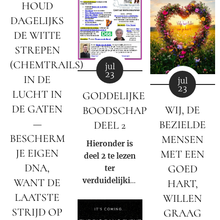
was?
worden;
HOUD
punt.
DAGELIJKS
DE WITTE
STREPEN
(CHEMTRAILS)
jul
23
IN DE
jul
23
LUCHT IN
GODDELIJKE
DE GATEN
WIJ, DE
BOODSCHAP
—
BEZIELDE
DEEL 2
BESCHERM
MENSEN
Hieronder is
JE EIGEN
MET EEN
deel 2 te lezen
DNA,
GOED
ter
verduidelijking
WANT DE
HART,
van de
LAATSTE
WILLEN
negatieve rol
STRIJD OP
GRAAG
en