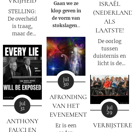
VRIJHEID
ISRAËL
Gaan we ze
klop geven in
STELLING:
(NEDERLAND
de vorm van
De overheid
ALS
stokslagen?
is traag,
LAATSTE!
Of is hen in
maar de
het Licht
burger ZELF
De oorlog
zetten van de
is de
tussen
Waarheid een
oorzaak!
duisternis en
veel grotere
licht is de
straf?
oorlog
tussen Satan
jul
30
en God.
AFRONDING
jul
VAN HET
jul
31
29
EVENEMENT
ANTHONY
VERBIJSTER
Er is een
FAUCI EN