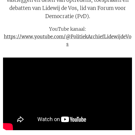
vastleggen en delen van optredens, toespraken en
debatten van Lidewij de Vos, lid van Forum voor
Democratie (FvD).
YouTube kanaal:
https://www.youtube.com/@PolitiekArchiefLidewijdeVo
s