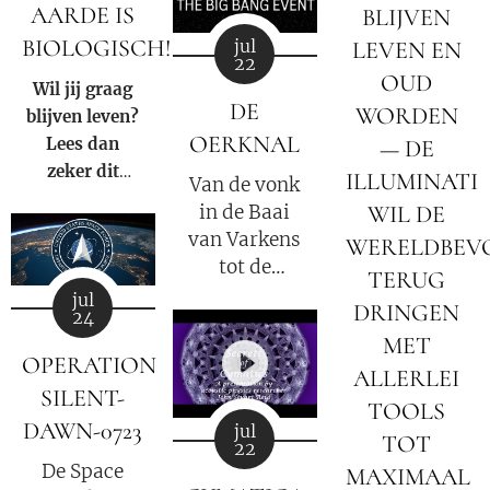
AARDE IS
BLIJVEN
samenzwering
BIOLOGISCH!
jul
LEVEN EN
in woord en
22
beeld van de
OUD
Wil jij graag
Rooms-
DE
WORDEN
blijven leven?
Katholieke
OERKNAL
Lees dan
— DE
kerk binnen
zeker dit
ILLUMINATI
Van de vonk
onze huidige
artikel.
WIL DE
in de Baai
samenleving.
van Varkens
WERELDBEV
tot de
TERUG
kwantum-
jul
DRINGEN
24
GESARA-
MET
revolutie –
OPERATION
ALLERLEI
De dageraad
SILENT-
van een
TOOLS
DAWN-0723
nieuwe
jul
TOT
22
wereldorde.
De Space
MAXIMAAL