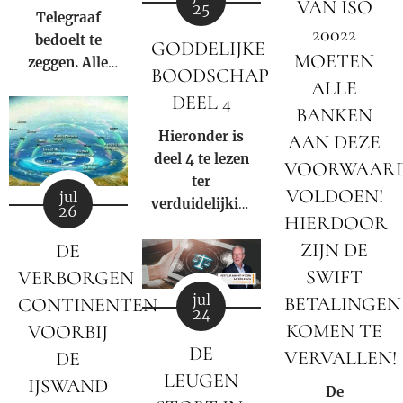
VAN ISO
25
samenleving.
Telegraaf
waarin één en
20022
bedoelt te
dezelfde
GODDELIJKE
MOETEN
zeggen. Alle
familie altijd
BOODSCHAP
bezittingen
ALLE
de president
DEEL 4
van Prins
levert"
.
BANKEN
Bernhard (Jr.)
Hieronder is
AAN DEZE
zijn in beslag
deel 4 te lezen
VOORWAAR
genomen door
ter
VOLDOEN!
jul
Donald
verduidelijking
26
Trump op
HIERDOOR
van de
basis van
ZIJN DE
DE
negatieve rol
Executive
en
SWIFT
VERBORGEN
Order 13818.
samenzwering
jul
BETALINGEN
CONTINENTEN
24
in woord en
KOMEN TE
VOORBIJ
beeld van de
DE
VERVALLEN!
DE
Rooms-
LEUGEN
IJSWAND
Katholieke
De