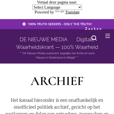
Vertaal deze pagina naar:
Powered by
Translate
100% TRUTH SEEKERS - ONLY THE TRUTH!
Zoeken
DE NIEUWE MEDIA 🟣 Digitale
Waarheidskrant — 100% Waarheid
*** De Nieuwe Media publiceert dagelijks het èchte en ware
Nieuws in Nederland en België ***
ARCHIEF
Het kanaal hieronder is een onafhankelijk en
onofficieel politiek archief, gericht op het