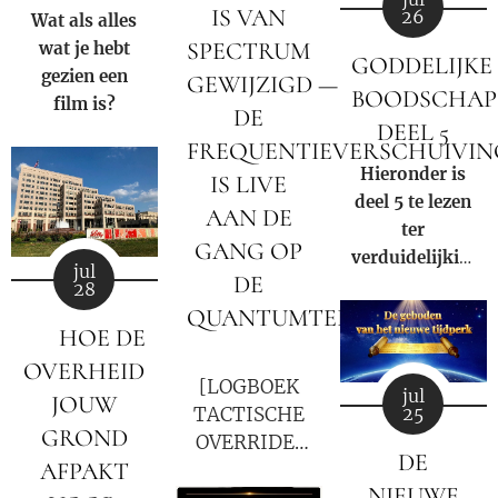
IS VAN
26
Wat als alles
SPECTRUM
wat je hebt
GODDELIJKE
gezien een
GEWIJZIGD —
BOODSCHAP
film is?
DE
DEEL 5
FREQUENTIEVERSCHUIVIN
Hieronder is
IS LIVE
deel 5 te lezen
AAN DE
ter
GANG OP
verduidelijking
jul
DE
van de
28
negatieve rol
QUANTUMTERMINALS
🚨 HOE DE
en
🚨
OVERHEID
samenzwering
[LOGBOEK
jul
in woord en
JOUW
TACTISCHE
25
beeld van de
GROND
OVERRIDE:
Rooms-
DE
AFPAKT
28-07-
Katholieke
NIEUWE