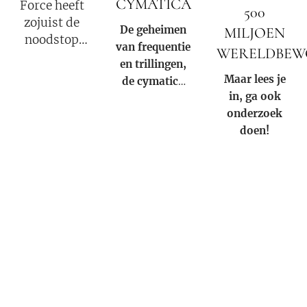
CYMATICA
Force heeft
500
zojuist de
De geheimen
MILJOEN
noodstop
van frequentie
WERELDBEW
geactiveerd.
en trillingen,
Nog 72 uur
Maar lees je
de cymatica
tot een totale
in, ga ook
van ons
internetuitval.
onderzoek
verborgen
Militaire
doen!
verleden. Wat
tribunalen
onze
beginnen
voorouders
tijdens de
wisten, was
duisternis.
dat geluid en
licht en de
fysieke vorm
die jou omvat,
kan
manifesteren.
Zelfs in de