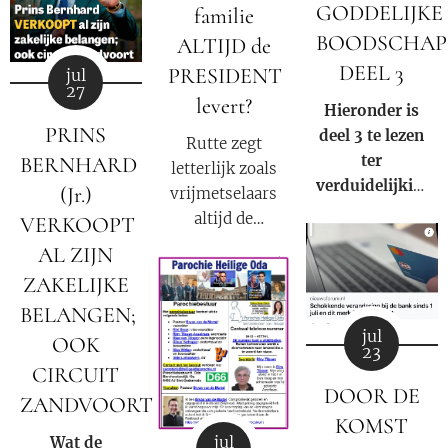
GODDELIJKE
familie
BOODSCHAP
ALTIJD de
DEEL 3
PRESIDENT
jul
27
levert?
Hieronder is
PRINS
deel 3 te lezen
Rutte zegt
ter
BERNHARD
letterlijk zoals
verduidelijking
(Jr.)
vrijmetselaars
van de
altijd de
VERKOOPT
negatieve rol
waarheid
AL ZIJN
en
moeten
ZAKELIJKE
samenzwering
verkondigen
in woord en
BELANGEN;
als onderdeel
beeld van de
jul
OOK
van hun
23
Rooms-
satanische
CIRCUIT
Katholieke
DOOR DE
geloof:
ZANDVOORT
kerk binnen
"Nederland is
KOMST
onze huidige
jul
Wat de
een republiek