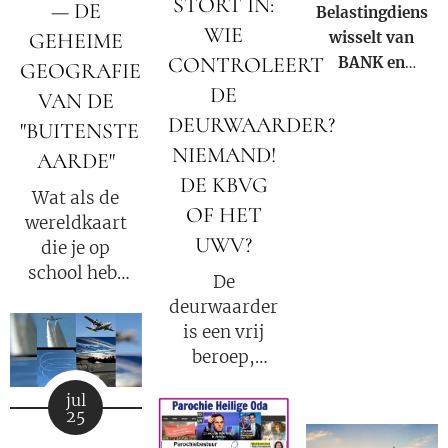
STORT IN:
kerk binnen
— DE
Belastingdienst
onze huidige
WIE
GEHEIME
wisselt van
samenleving.
CONTROLEERT
BANK en
GEOGRAFIE
krijgt NIEUW
DE
VAN DE
rekeningnummer
DEURWAARDER?
"BUITENSTE
bij de
NIEMAND!
AARDE"
RABOBANK,
DE KBVG
(de bank met
Wat als de
OF HET
de reeds
wereldkaart
bewezen
UWV?
die je op
hypotheek
school hebt
De
fraude!).
gezien
deurwaarder
slechts een
is een vrij
klein
beroep,
fragment
iedere 'gek'
van de
jul
kan
25
waarheid
deurwaarder