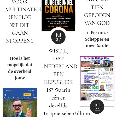
2026]
VOOR
kerk binnen
TIEN
MULTINATIONALS
onze huidige
GEBODEN
samenleving.
(EN HOE
VAN GOD
WE DIT
GAAN
1. Eer onze
jul
27
S
chepper en
STOPPEN!)
onze
A
arde
🚨
WIST JIJ
DAT
Hoe is het
mogelijk dat
NEDERLAND
de overheid
EEN
jouw
REPUBLIEK
eigendom
IS? Waarin
mag afpakken
één en
voor de winst
van een
dezelfde
jul
24
multinational?
(vrijmetselaar/illuminati)