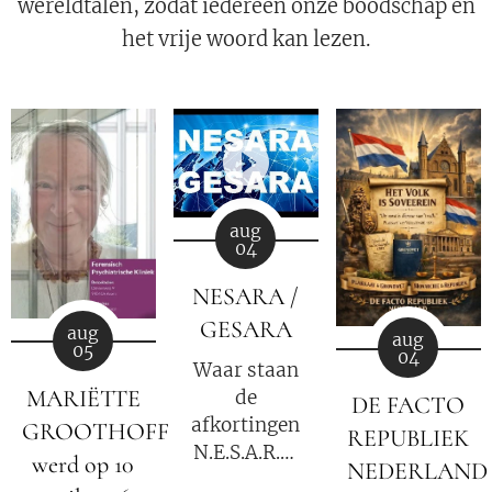
wereldtalen, zodat iedereen onze boodschap en
het vrije woord kan lezen.
aug
04
NESARA /
GESARA
aug
aug
05
04
Waar staan
MARIËTTE
de
DE FACTO
afkortingen
GROOTHOFF
REPUBLIEK
N.E.S.A.R.A.
werd op 10
NEDERLAND
en