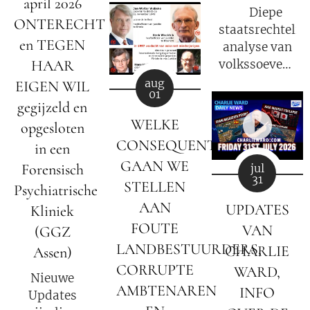
april 2026
G.E.S.A.R.A.
⚖️ Diepe
ONTERECHT
voor?
staatsrechtelij
en TEGEN
analyse van
HAAR
volkssoevereini
in Nederland
aug
EIGEN WIL
01
gegijzeld en
WELKE
opgesloten
CONSEQUENTIES
in een
GAAN WE
Forensisch
jul
31
STELLEN
Psychiatrische
AAN
UPDATES
Kliniek
FOUTE
VAN
(GGZ
LANDBESTUURDERS,
CHARLIE
Assen)
CORRUPTE
WARD,
Nieuwe
AMBTENAREN
INFO
Updates