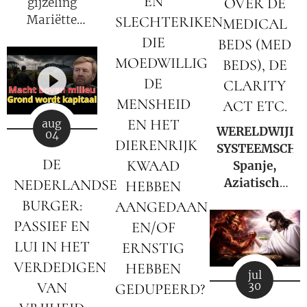
EN
OVER DE
gijzeling
Mariëtte
SLECHTERIKEN
MEDICAL
Groothoff.
DIE
BEDS (MED
MOEDWILLIG
BEDS), DE
DE
CLARITY
MENSHEID
ACT ETC.
EN HET
aug
WERELDWIJDE
04
DIERENRIJK
SYSTEEMSCHO
DE
KWAAD
Spanje,
Aziatische
NEDERLANDSE
HEBBEN
markten en
BURGER:
AANGEDAAN
Hormuz |
PASSIEF EN
EN/OF
Charlie
LUI IN HET
ERNSTIG
Ward Daily
VERDEDIGEN
HEBBEN
News
jul
VAN
30
GEDUPEERD?