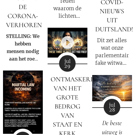
reden
COVID-
DE
waarom de
NIEUWS
CORONA-
lichten
UIT
flikkeren, de
VERHOREN
DUITSLAND!
satellieten
STELLING: We
verschuiven
Dit zet alles
hebben
en de
wat onze
mensen nodig
datastromen
parlementaire
aan het roer
worden
jul
fake witwas-
29
die
omgeleid.
enquete tot
gezamenlijk
nu toe heeft
ONTMASKERING
voorkomen
gedaan
VAN HET
dat iemand
opnieuw
GROTE
ooit nog een
volledig op
nieuwe Fauci
jul
BEDROG
zijn kop!
28
kan worden.
VAN
De beste
STAAT EN
uitweg is
KERK