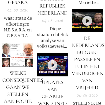
GESARA
Mariëtte
REPUBLIEK
Groothoff.
04-08-2026
NEDERLAND
Waar staan de
04-08-2026
afkortingen
⚖️ Diepe
N.E.S.A.R.A. en
staatsrechtelijke
G.E.S.A.R.A.
DE
analyse van
voor?
NEDERLANDS
volkssoevereiniteit
BURGER:
in Nederland
PASSIEF EN
LUI IN HET
WELKE
VERDEDIGEN
CONSEQUENTIES
VAN
UPDATES
GAAN WE
VRIJHEID
VAN
STELLEN
04-08-2026
CHARLIE
AAN FOUTE
WARD, INFO
STELLING: De