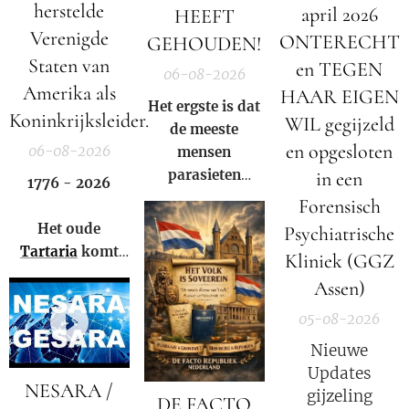
herstelde
april 2026
HEEFT
Verenigde
ONTERECHT
GEHOUDEN!
Staten van
en TEGEN
06-08-2026
Amerika als
HAAR EIGEN
Het ergste is dat
Koninkrijksleider.
WIL gegijzeld
de meeste
en opgesloten
06-08-2026
mensen
parasieten
in een
1776 - 2026
hebben – en het
Forensisch
niet eens weten.
Het oude
Psychiatrische
Tartaria
komt
Kliniek (GGZ
weer tot leven!
Assen)
05-08-2026
Nieuwe
Updates
NESARA /
gijzeling
DE FACTO