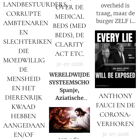
LANDBESTUURDERS,
overheid is
OVER DE
CORRUPTE
traag, maar de
MEDICAL
burger ZELF is
AMBTENAREN
BEDS (MED
de oorzaak!
EN
BEDS), DE
SLECHTERIKEN
CLARITY
DIE
ACT ETC.
MOEDWILLIG
31-07-2026
DE
WERELDWIJDE
MENSHEID
SYSTEEMSCHOK:
EN HET
Spanje,
ANTHONY
DIERENRIJK
Aziatische
FAUCI EN DE
markten en
KWAAD
Hormuz |
CORONA-
HEBBEN
Charlie Ward
VERHOREN
AANGEDAAN
Daily News
EN/OF
31-07-2026