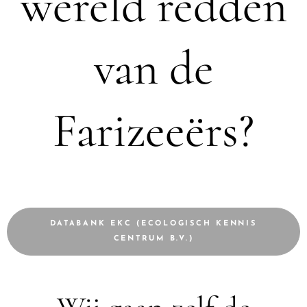
wereld redden
van de
Farizeeërs?
DATABANK EKC (ECOLOGISCH KENNIS
CENTRUM B.V.)