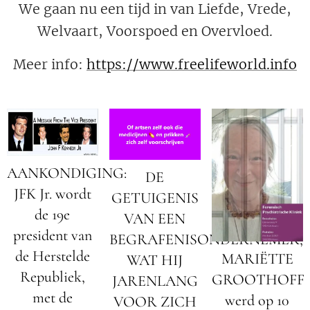
We gaan nu een tijd in van Liefde, Vrede,
Welvaart, Voorspoed en Overvloed.
Meer info:
https://www.freelifeworld.info
AANKONDIGING:
DE
JFK Jr. wordt
GETUIGENIS
de 19e
VAN EEN
president van
BEGRAFENISONDERNEMER;
de Herstelde
MARIËTTE
WAT HIJ
Republiek,
GROOTHOFF
JARENLANG
met de
werd op 10
VOOR ZICH