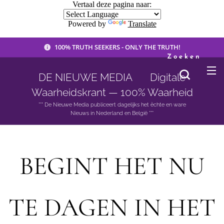
Vertaal deze pagina naar:
Powered by
Translate
100% TRUTH SEEKERS - ONLY THE TRUTH!
Zoeken
DE NIEUWE MEDIA 🟣 Digitale
Waarheidskrant — 100% Waarheid
*** De Nieuwe Media publiceert dagelijks het èchte en ware
Nieuws in Nederland en België ***
BEGINT HET NU
TE DAGEN IN HET