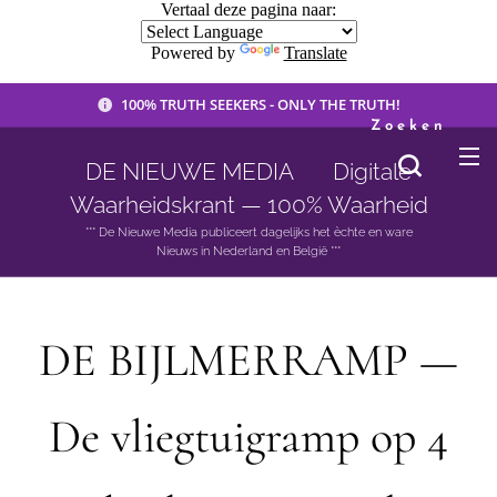
Vertaal deze pagina naar:
Powered by
Translate
100% TRUTH SEEKERS - ONLY THE TRUTH!
Zoeken
DE NIEUWE MEDIA 🟣 Digitale
Waarheidskrant — 100% Waarheid
*** De Nieuwe Media publiceert dagelijks het èchte en ware
Nieuws in Nederland en België ***
DE BIJLMERRAMP —
De vliegtuigramp op 4