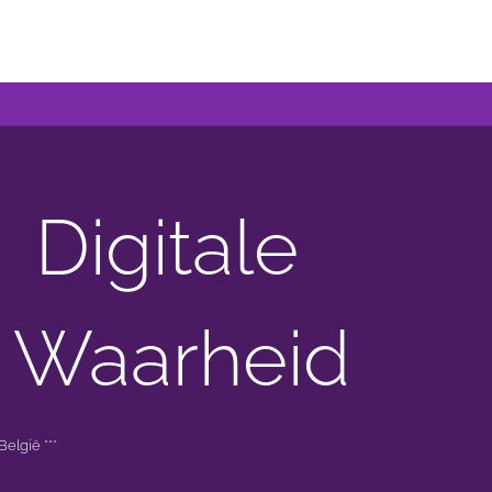
Digitale
 Waarheid
elgië ***