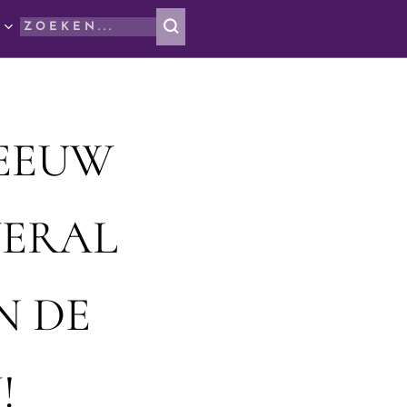
 EEUW
VERAL
N DE
!