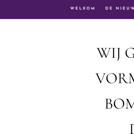
WELKOM
DE NIEU
WIJ 
VORM
BOM