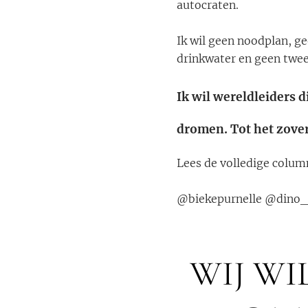
autocraten.
Ik wil geen noodplan, g
drinkwater en geen twee
Ik wil wereldleiders 
dromen. Tot het zover
Lees de volledige colum
@biekepurnelle @dino_i
WIJ WI