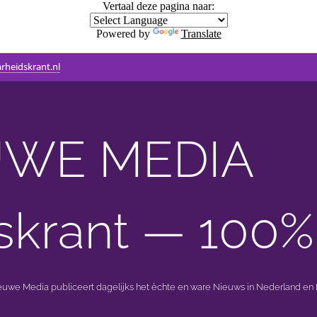
Vertaal deze pagina naar:
Powered by
Translate
rheidskrant.nl
WE MEDIA 🟣 
skrant — 100%
ieuwe Media publiceert dagelijks het èchte en ware Nieuws in Nederland en B