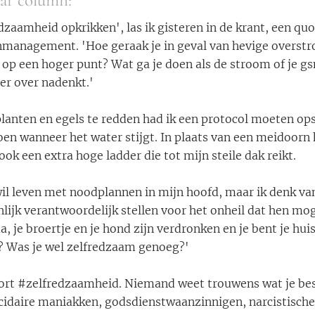
aar column:
zaamheid opkrikken', las ik gisteren in de krant, een qu
management. 'Hoe geraak je in geval van hevige overstr
op een hoger punt? Wat ga je doen als de stroom of je gsm
er over nadenkt.'
planten en egels te redden had ik een protocol moeten ops
oen wanneer het water stijgt. In plaats van een meidoorn
ook een extra hoge ladder die tot mijn steile dak reikt.
 wil leven met noodplannen in mijn hoofd, maar ik denk van
lijk verantwoordelijk stellen voor het onheil dat hen m
ma, je broertje en je hond zijn verdronken en je bent je hu
? Was je wel zelfredzaam genoeg?'
oort #zelfredzaamheid. Niemand weet trouwens wat je best
idaire maniakken, godsdienstwaanzinnigen, narcistische