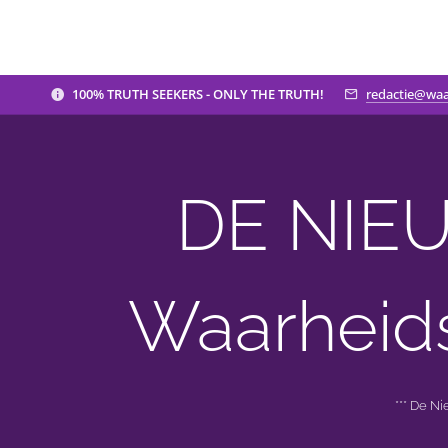
100% TRUTH SEEKERS - ONLY THE TRUTH!
redactie@waa
DE NIEU
Waarheid
*** De N