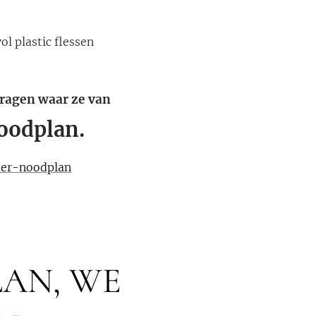
l plastic flessen
vragen waar ze van
oodplan.
der-noodplan
LAN, WE