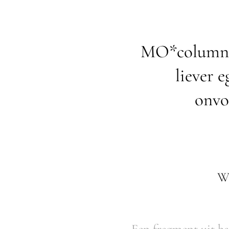
MO*columnis
liever 
onvo
Wi