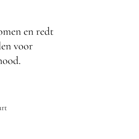
omen en redt
len voor
nood.
urt