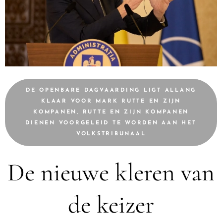
DE OPENBARE DAGVAARDING LIGT ALLANG
KLAAR VOOR MARK RUTTE EN ZIJN
KOMPANEN, RUTTE EN ZIJN KOMPANEN
DIENEN VOORGELEID TE WORDEN AAN HET
VOLKSTRIBUNAAL
De nieuwe kleren van
de keizer