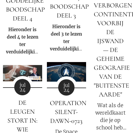
GODDELIJKE
familie altijd
VERBORGEN
BOODSCHAP
Order 13818.
BOODSCHAP
de president
CONTINENT
DEEL 3
DEEL 4
levert"
.
VOORBIJ
Hieronder is
Hieronder is
DE
deel 3 te lezen
deel 4 te lezen
IJSWAND
ter
ter
— DE
verduidelijking
verduidelijking
van de
GEHEIME
van de
negatieve rol
GEOGRAFIE
negatieve rol
en
en
VAN DE
samenzwering
samenzwering
"BUITENSTE
jul
jul
in woord en
in woord en
24
24
AARDE"
beeld van de
beeld van de
Rooms-
DE
OPERATION
Rooms-
Wat als de
Katholieke
LEUGEN
SILENT-
Katholieke
wereldkaart
kerk binnen
kerk binnen
STORT IN:
die je op
DAWN-0723
onze huidige
onze huidige
school hebt
WIE
samenleving.
De Space