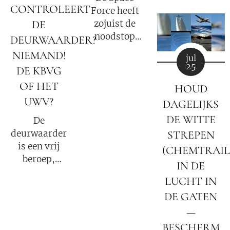
samenleving.
gezien
CONTROLEERT
Force heeft
slechts een
zojuist de
DE
klein
noodstop
DEURWAARDER?
fragment
geactiveerd.
NIEMAND!
van de
jul
Nog 72 uur
25
waarheid
DE KBVG
tot een totale
was?
OF HET
HOUD
internetuitval.
Militaire
UWV?
DAGELIJKS
tribunalen
DE WITTE
De
beginnen
deurwaarder
STREPEN
tijdens de
is een vrij
(CHEMTRAIL
duisternis.
beroep,
IN DE
iedere 'gek'
LUCHT IN
kan
DE GATEN
deurwaarder
worden;
—
punt.
BESCHERM