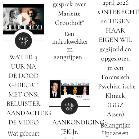
april 2026
gesprek over
Media
en
ONTERECHT
Mariëtte
reizigers die
en TEGEN
geïnteresseerd
Groothoff"
zijn in
HAAR
Een
alternatief
aug
EIGEN WIL
indrukwekkend
07
nieuws,
gegijzeld en
en
dossiers,
WAT ER 3
aangrijpend
opgesloten
bewustwording,
gesprek over
UUR NA
in een
spiritualiteit
het verhaal
DE DOOD
en
Forensisch
van Mariëtte
onafhankelijke
GEBEURT
Psychiatrische
Groothoff.
berichtgeving.
MET ONS;
Kliniek
BELUISTER
aug
(GGZ
06
AANDACHTIG
Assen)
DE VIDEO
AANKONDIGING:
Belangrijke
JFK Jr.
Update en
Wat gebeurt