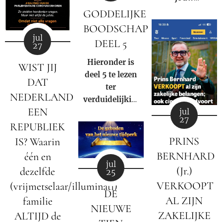
eigendom
GODDELIJKE
mag afpakken
BOODSCHAP
voor de winst
jul
DEEL 5
27
van een
multinational?
Hieronder is
WIST JIJ
deel 5 te lezen
DAT
ter
NEDERLAND
verduidelijking
EEN
jul
van de
27
negatieve rol
REPUBLIEK
en
PRINS
IS? Waarin
samenzwering
BERNHARD
één en
in woord en
jul
(Jr.)
dezelfde
25
beeld van de
VERKOOPT
(vrijmetselaar/illuminati)
Rooms-
DE
Katholieke
AL ZIJN
familie
NIEUWE
kerk binnen
ZAKELIJKE
ALTIJD de