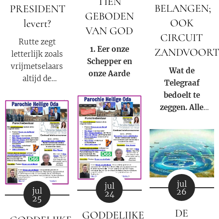
TIEN
onze huidige
BELANGEN;
PRESIDENT
samenleving.
GEBODEN
OOK
levert?
VAN GOD
CIRCUIT
Rutte zegt
1. Eer onze
ZANDVOOR
letterlijk zoals
S
chepper en
vrijmetselaars
Wat de
onze
A
arde
altijd de
Telegraaf
waarheid
bedoelt te
moeten
zeggen. Alle
verkondigen
bezittingen
als onderdeel
van Prins
van hun
Bernhard (Jr.)
satanische
zijn in beslag
geloof:
genomen door
"Nederland is
Donald
jul
jul
een republiek
jul
26
Trump op
24
25
waarin één en
basis van
DE
dezelfde
GODDELIJKE
Executive