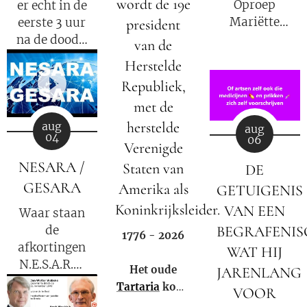
wordt de 19e
Oproep
er echt in de
Mariëtte
eerste 3 uur
president
Groothoff
na de dood?
van de
van 7
Herstelde
augustus
Elisabeth
Republiek,
2026
Kübler-Ross
met de
legt uit.
herstelde
aug
aug
04
06
Verenigde
NESARA /
Staten van
DE
GESARA
Amerika als
GETUIGENIS
Koninkrijksleider.
VAN EEN
Waar staan
de
BEGRAFENI
1776 - 2026
afkortingen
WAT HIJ
N.E.S.A.R.A.
Het oude
JARENLANG
en
Tartaria
komt
VOOR
G.E.S.A.R.A.
weer tot leven!