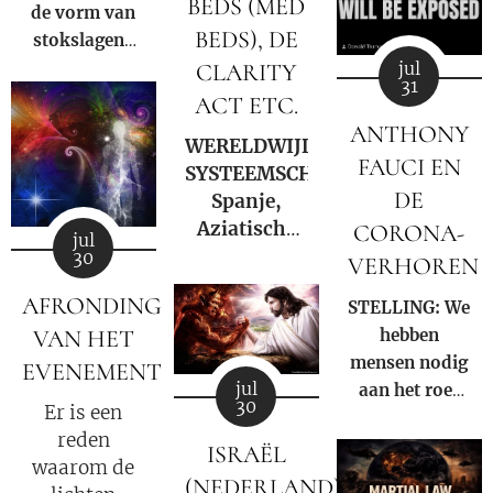
BEDS (MED
de vorm van
BEDS), DE
stokslagen?
Of is hen in
jul
CLARITY
31
het Licht
ACT ETC.
zetten van de
ANTHONY
WERELDWIJDE
Waarheid een
FAUCI EN
SYSTEEMSCHOK:
veel grotere
DE
Spanje,
straf?
Aziatische
CORONA-
jul
markten en
30
VERHOREN
Hormuz |
AFRONDING
STELLING: We
Charlie
hebben
VAN HET
Ward Daily
mensen nodig
News
EVENEMENT
jul
aan het roer
30
Er is een
die
reden
gezamenlijk
ISRAËL
waarom de
voorkomen
(NEDERLAND)