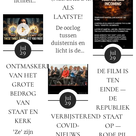
lichten
dat iemand
ALS
flikkeren, de
ooit nog een
satellieten
LAATSTE!
nieuwe Fauci
verschuiven
kan worden.
De oorlog
en de
tussen
datastromen
duisternis en
worden
jul
licht is de
jul
29
omgeleid.
29
oorlog
ONTMASKERING
tussen Satan
DE FILM IS
en God.
VAN HET
TEN
GROTE
EINDE —
BEDROG
DE
jul
VAN
29
REPUBLIEK
STAAT EN
VERBIJSTEREND
STAAT
KERK
COVID-
OP —
'Ze' zijn
NIEUWS
RODE PIL