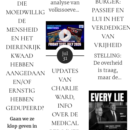
BURGER:
analyse van
DIE
PASSIEF EN
volkssoevereiniteit
MOEDWILLIG
in Nederland
LUI IN HET
DE
VERDEDIGE
MENSHEID
VAN
EN HET
VRIJHEID
DIERENRIJK
jul
KWAAD
STELLING:
31
De overheid
HEBBEN
UPDATES
is traag,
AANGEDAAN
maar de
VAN
EN/OF
burger ZELF
CHARLIE
ERNSTIG
is de
WARD,
HEBBEN
oorzaak!
INFO
GEDUPEERD?
OVER DE
Gaan we ze
MEDICAL
klop geven in