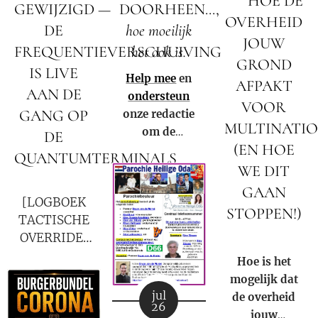
🚨 HOE DE
GEWIJZIGD —
DOORHEEN...,
OVERHEID
DE
hoe moeilijk
JOUW
FREQUENTIEVERSCHUIVING
het ook is.
GROND
IS LIVE
Help mee
en
AFPAKT
AAN DE
ondersteun
VOOR
GANG OP
onze redactie
MULTINATI
om de
DE
(EN HOE
Waarheid te
QUANTUMTERMINALS
kunnen
WE DIT
🚨
blijven
GAAN
[LOGBOEK
verspreiden in
STOPPEN!)
TACTISCHE
Nederland,
🚨
OVERRIDE:
België en in de
28-07-
rest van de
Hoe is het
2026]
wereld.
mogelijk dat
jul
de overheid
26
jouw