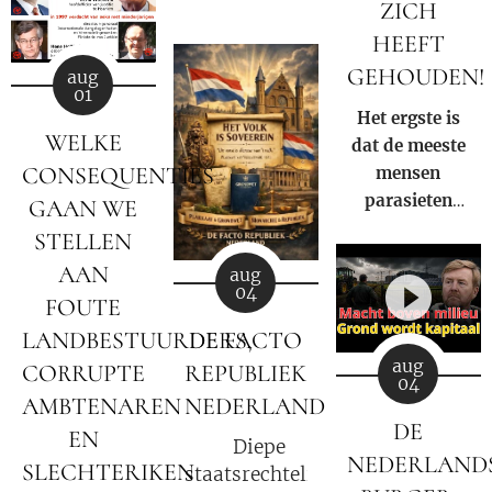
ZICH
voor?
HEEFT
GEHOUDEN!
aug
01
Het ergste is
WELKE
dat de meeste
CONSEQUENTIES
mensen
parasieten
GAAN WE
hebben – en
STELLEN
het niet eens
AAN
aug
weten.
04
FOUTE
LANDBESTUURDERS,
DE FACTO
aug
CORRUPTE
REPUBLIEK
04
AMBTENAREN
NEDERLAND
DE
EN
⚖️ Diepe
NEDERLAND
SLECHTERIKEN
staatsrechtelijke