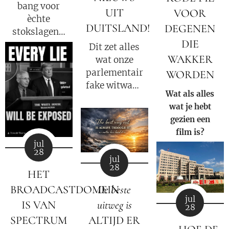
bang voor
UIT
VOOR
èchte
DUITSLAND!
DEGENEN
stokslagen...
DIE
Echte
Dit zet alles
genezing
WAKKER
wat onze
laat emoties
parlementaire
WORDEN
stromen. We
fake witwas-
Wat als alles
mogen niet
enquete tot
wat je hebt
langer meer
nu toe heeft
gezien een
zwijgen!
gedaan
film is?
opnieuw
jul
volledig op
28
jul
zijn kop!
28
HET
BROADCASTDOMEIN
De beste
jul
IS VAN
uitweg is
28
SPECTRUM
ALTIJD ER