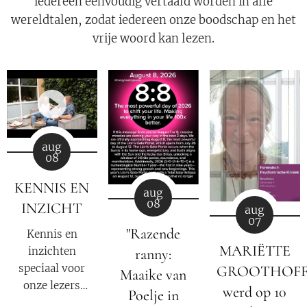
iedereen eenvoudig vertaald worden in alle
wereldtalen, zodat iedereen onze boodschap en het
vrije woord kan lezen.
aug
08
KENNIS EN
aug
08
INZICHT
aug
07
"Razende
Kennis en
MARIËTTE
inzichten
ranny:
speciaal voor
GROOTHOF
Maaike van
onze lezers
werd op 10
Poelje in
van
De Nieuwe