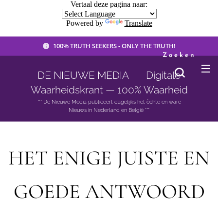
Vertaal deze pagina naar:
Powered by
Translate
100% TRUTH SEEKERS - ONLY THE TRUTH!
Zoeken
DE NIEUWE MEDIA 🟣 Digitale
Waarheidskrant — 100% Waarheid
*** De Nieuwe Media publiceert dagelijks het èchte en ware
Nieuws in Nederland en België ***
HET ENIGE JUISTE EN
GOEDE ANTWOORD