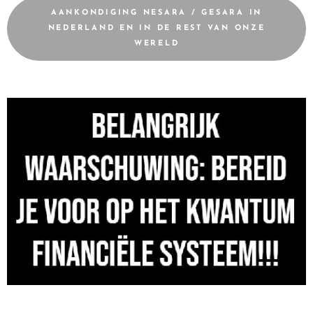
AANKONDIGING NESARA / GESARA IN
NEDERLAND EN IN DE REST VAN ONZE
WERELD