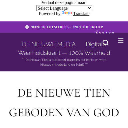
Vertaal deze pagina naar:
Powered by
Translate
100% TRUTH SEEKERS - ONLY THE TRUTH!
Zoeken
DE NIEUWE MEDIA 🟣 Digitale
Waarheidskrant — 100% Waarheid
*** De Nieuwe Media publiceert dagelijks het èchte en ware
Nieuws in Nederland en België ***
DE NIEUWE TIEN
GEBODEN VAN GOD