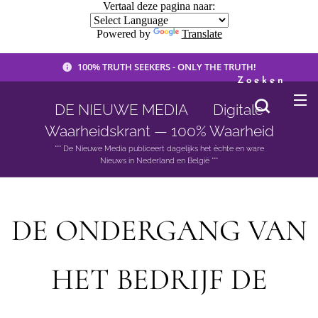
Vertaal deze pagina naar:
Powered by
Translate
100% TRUTH SEEKERS - ONLY THE TRUTH!
Zoeken
DE NIEUWE MEDIA 🟣 Digitale
Waarheidskrant — 100% Waarheid
*** De Nieuwe Media publiceert dagelijks het èchte en ware
Nieuws in Nederland en België ***
DE ONDERGANG VAN
HET BEDRIJF DE