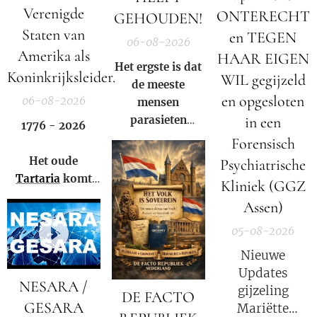
Verenigde
ONTERECHT
GEHOUDEN!
Staten van
en TEGEN
06-08-2026
Amerika als
HAAR EIGEN
Het ergste is dat
Koninkrijksleider.
WIL gegijzeld
de meeste
en opgesloten
06-08-2026
mensen
parasieten
in een
1776 - 2026
hebben – en het
Forensisch
niet eens weten.
Het oude
Psychiatrische
Tartaria
komt
Kliniek (GGZ
weer tot leven!
Assen)
05-08-2026
Nieuwe
Updates
NESARA /
gijzeling
DE FACTO
GESARA
Mariëtte