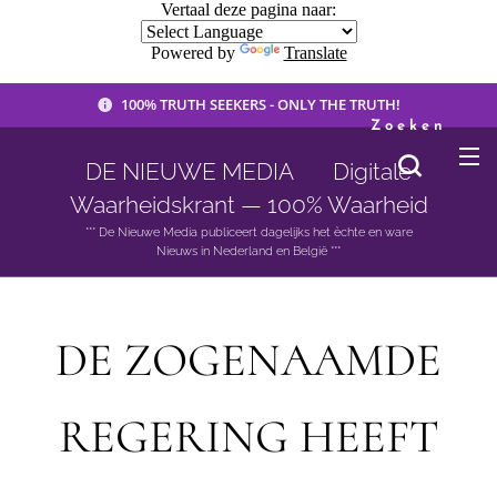
Vertaal deze pagina naar:
Powered by
Translate
100% TRUTH SEEKERS - ONLY THE TRUTH!
Zoeken
DE NIEUWE MEDIA 🟣 Digitale
Waarheidskrant — 100% Waarheid
*** De Nieuwe Media publiceert dagelijks het èchte en ware
Nieuws in Nederland en België ***
DE ZOGENAAMDE
REGERING HEEFT