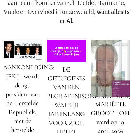
aanneemt komt er vanzelf Liefde, Harmonie,
Vrede en Overvloed in onze wereld,
want alles Is
er Al.
AANKONDIGING:
DE
JFK Jr. wordt
GETUIGENIS
de 19e
VAN EEN
president van
BEGRAFENISONDERNEMER;
de Herstelde
MARIËTTE
WAT HIJ
Republiek,
GROOTHOFF
JARENLANG
met de
werd op 10
VOOR ZICH
herstelde
april 2026
HEEFT