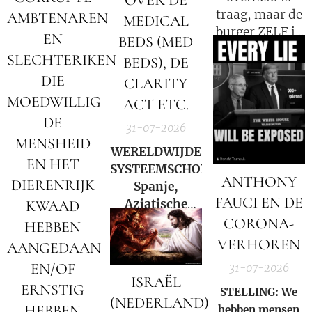
OVER DE
traag, maar de
AMBTENAREN
MEDICAL
burger ZELF is
EN
BEDS (MED
de oorzaak!
SLECHTERIKEN
BEDS), DE
DIE
CLARITY
MOEDWILLIG
ACT ETC.
DE
31-07-2026
MENSHEID
WERELDWIJDE
EN HET
SYSTEEMSCHOK:
ANTHONY
DIERENRIJK
Spanje,
FAUCI EN DE
Aziatische
KWAAD
markten en
CORONA-
HEBBEN
Hormuz |
VERHOREN
AANGEDAAN
Charlie Ward
EN/OF
31-07-2026
Daily News
ISRAËL
ERNSTIG
STELLING: We
(NEDERLAND)
HEBBEN
hebben mensen