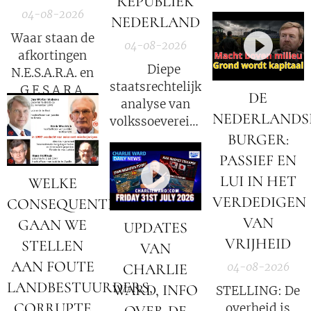
REPUBLIEK
Groothoff.
04-08-2026
NEDERLAND
Waar staan de
04-08-2026
afkortingen
⚖️ Diepe
N.E.S.A.R.A. en
staatsrechtelijke
G.E.S.A.R.A.
DE
analyse van
voor?
NEDERLANDS
volkssoevereiniteit
BURGER:
in Nederland
PASSIEF EN
LUI IN HET
WELKE
VERDEDIGEN
CONSEQUENTIES
VAN
GAAN WE
UPDATES
VRIJHEID
STELLEN
VAN
AAN FOUTE
04-08-2026
CHARLIE
LANDBESTUURDERS,
WARD, INFO
STELLING: De
CORRUPTE
overheid is