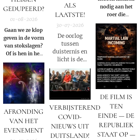
ALS
nodig aan het
GEDUPEERD?
LAATSTE!
roer die
01-08-2026
gezamenlijk
30-07-2026
voorkomen dat
Gaan we ze klop
De oorlog
iemand ooit nog
geven in de vorm
tussen
een nieuwe Fauci
van stokslagen?
duisternis en
kan worden.
Of is hen in het
licht is de
Licht zetten van
oorlog tussen
de Waarheid een
Satan en God.
veel grotere
straf?
DE FILM IS
TEN
VERBIJSTEREND
AFRONDING
EINDE — DE
COVID-
VAN HET
REPUBLIEK
NIEUWS UIT
EVENEMENT
STAAT OP —
DUITSLAND!