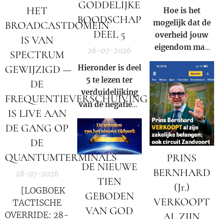
GODDELIJKE
HET
Hoe is het
BOODSCHAP
mogelijk dat de
BROADCASTDOMEIN
DEEL 5
overheid jouw
IS VAN
eigendom mag
26-07-2026
SPECTRUM
afpakken voor
Hieronder is deel
GEWIJZIGD —
de winst van een
5 te lezen ter
DE
multinational?
verduidelijking
FREQUENTIEVERSCHUIVING
van de negatieve
IS LIVE AAN
rol en
DE GANG OP
samenzwering in
woord en beeld
DE
van de Rooms-
QUANTUMTERMINALS
PRINS
DE NIEUWE
Katholieke kerk
BERNHARD
28-07-2026
binnen onze
TIEN
(Jr.)
huidige
🚨 [LOGBOEK
GEBODEN
VERKOOPT
samenleving.
TACTISCHE
VAN GOD
OVERRIDE: 28-
AL ZIJN