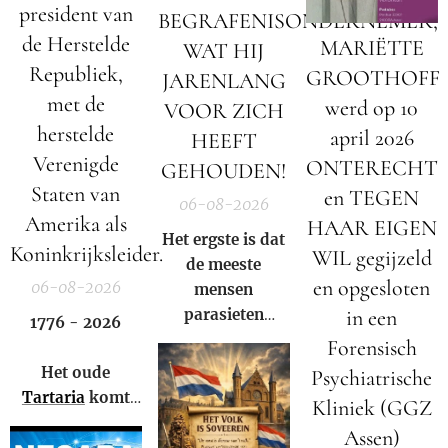
president van
BEGRAFENISONDERNEMER;
de Herstelde
MARIËTTE
WAT HIJ
Republiek,
GROOTHOFF
JARENLANG
met de
werd op 10
VOOR ZICH
herstelde
april 2026
HEEFT
Verenigde
ONTERECHT
GEHOUDEN!
Staten van
en TEGEN
06-08-2026
Amerika als
HAAR EIGEN
Het ergste is dat
Koninkrijksleider.
WIL gegijzeld
de meeste
en opgesloten
06-08-2026
mensen
parasieten
in een
1776 - 2026
hebben – en het
Forensisch
niet eens weten.
Het oude
Psychiatrische
Tartaria
komt
Kliniek (GGZ
weer tot leven!
Assen)