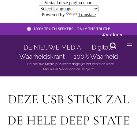
Vertaal deze pagina naar:
Powered by
Translate
100% TRUTH SEEKERS - ONLY THE TRUTH!
Zoeken
DE NIEUWE MEDIA 🟣 Digitale
Waarheidskrant — 100% Waarheid
*** De Nieuwe Media publiceert dagelijks het èchte en ware
Nieuws in Nederland en België ***
DEZE USB STICK ZAL
DE HELE DEEP STATE