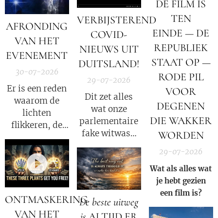
DE FILM IS
TEN
VERBIJSTEREND
AFRONDING
EINDE — DE
COVID-
VAN HET
REPUBLIEK
NIEUWS UIT
EVENEMENT
STAAT OP —
DUITSLAND!
30-07-2026
RODE PIL
29-07-2026
Er is een reden
VOOR
Dit zet alles
waarom de
DEGENEN
wat onze
lichten
DIE WAKKER
parlementaire
flikkeren, de
fake witwas-
WORDEN
satellieten
enquete tot nu
verschuiven en
29-07-2026
toe heeft
de
Wat als alles wat
gedaan
datastromen
je hebt gezien
opnieuw
worden
een film is?
volledig op zijn
omgeleid.
ONTMASKERING
De beste uitweg
kop!
VAN HET
is
ALTIJD ER