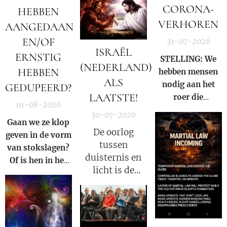
markten en
CORONA-
HEBBEN
Hormuz |
VERHOREN
AANGEDAAN
Charlie Ward
EN/OF
31-07-2026
Daily News
ISRAËL
ERNSTIG
STELLING: We
(NEDERLAND)
HEBBEN
hebben mensen
ALS
nodig aan het
GEDUPEERD?
LAATSTE!
roer die
01-08-2026
gezamenlijk
30-07-2026
voorkomen dat
Gaan we ze klop
De oorlog
iemand ooit nog
geven in de vorm
tussen
een nieuwe Fauci
van stokslagen?
duisternis en
kan worden.
Of is hen in het
licht is de
Licht zetten van
oorlog tussen
de Waarheid een
Satan en God.
veel grotere
straf?