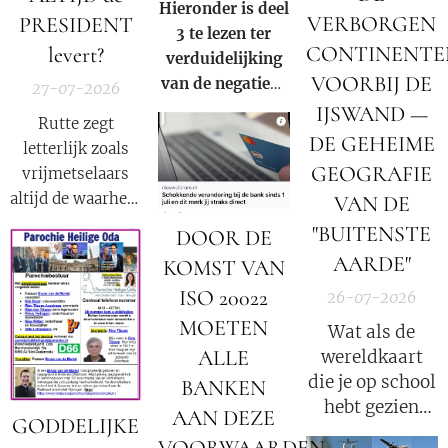
Hieronder is deel
Order 13818.
VERBORGEN
PRESIDENT
3 te lezen ter
CONTINENTE
levert?
verduidelijking
VOORBIJ DE
van de negatieve
27-07-2026
rol en
IJSWAND —
Rutte zegt
samenzwering in
DE GEHEIME
letterlijk zoals
woord en beeld
GEOGRAFIE
vrijmetselaars
van de Rooms-
altijd de waarheid
VAN DE
Katholieke kerk
moeten
"BUITENSTE
binnen onze
DOOR DE
verkondigen als
huidige
AARDE"
KOMST VAN
onderdeel van
samenleving.
ISO 20022
26-07-2026
hun satanische
geloof:
MOETEN
Wat als de
"Nederland is
ALLE
wereldkaart
een republiek
die je op school
BANKEN
waarin één en
hebt gezien
AAN DEZE
GODDELIJKE
dezelfde familie
slechts een
VOORWAARDEN