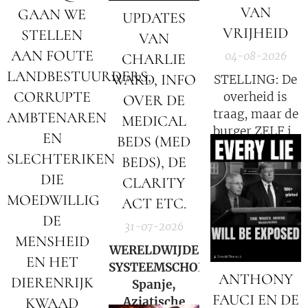
VAN
GAAN WE
UPDATES
VRIJHEID
STELLEN
VAN
AAN FOUTE
04-08-2026
CHARLIE
LANDBESTUURDERS,
WARD, INFO
STELLING: De
CORRUPTE
overheid is
OVER DE
traag, maar de
AMBTENAREN
MEDICAL
burger ZELF is
EN
BEDS (MED
de oorzaak!
SLECHTERIKEN
BEDS), DE
DIE
CLARITY
MOEDWILLIG
ACT ETC.
DE
31-07-2026
MENSHEID
WERELDWIJDE
EN HET
SYSTEEMSCHOK:
ANTHONY
DIERENRIJK
Spanje,
FAUCI EN DE
Aziatische
KWAAD