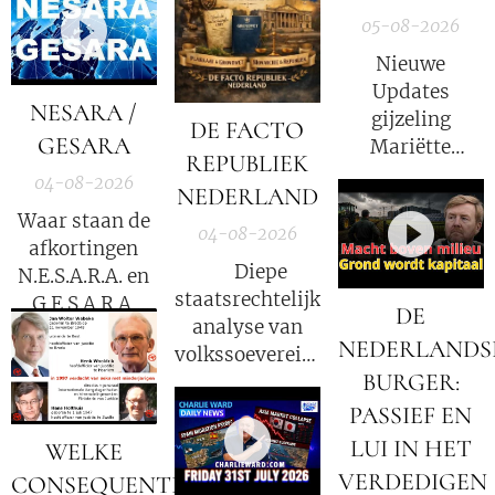
05-08-2026
Nieuwe
Updates
NESARA /
gijzeling
DE FACTO
GESARA
Mariëtte
REPUBLIEK
Groothoff.
04-08-2026
NEDERLAND
Waar staan de
04-08-2026
afkortingen
⚖️ Diepe
N.E.S.A.R.A. en
staatsrechtelijke
G.E.S.A.R.A.
DE
analyse van
voor?
NEDERLANDS
volkssoevereiniteit
BURGER:
in Nederland
PASSIEF EN
LUI IN HET
WELKE
VERDEDIGEN
CONSEQUENTIES