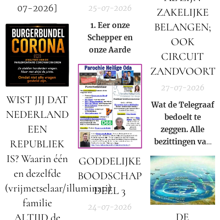
07-2026]
25-07-2026
ZAKELIJKE
BELANGEN;
1. Eer onze
S
chepper en
OOK
onze
A
arde
CIRCUIT
ZANDVOORT
27-07-2026
WIST JIJ DAT
Wat de Telegraaf
NEDERLAND
bedoelt te
EEN
zeggen. Alle
bezittingen van
REPUBLIEK
Prins Bernhard
IS? Waarin één
GODDELIJKE
(Jr.) zijn in
en dezelfde
BOODSCHAP
beslag genomen
(vrijmetselaar/illuminati)
DEEL 3
door Donald
familie
Trump op basis
24-07-2026
DE
van Executive
ALTIJD de