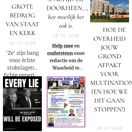
GROTE
DOORHEEN...,
BEDROG
hoe moeilijk het
VAN STAAT
ook is.
🚨 HOE DE
EN KERK
28-07-2026
OVERHEID
29-07-2026
Help mee
en
JOUW
'Ze' zijn bang
ondersteun
onze
GROND
voor èchte
redactie om de
AFPAKT
stokslagen...
Waarheid te
VOOR
Echte genezing
kunnen blijven
MULTINATIO
laat emoties
verspreiden in
stromen. We
Nederland,
(EN HOE WE
mogen niet
België en in de
DIT GAAN
langer meer
rest van de
STOPPEN!)
zwijgen!
wereld.
🚨
28-07-2026