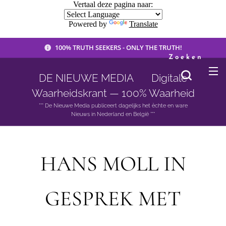
Vertaal deze pagina naar:
Powered by
Translate
100% TRUTH SEEKERS - ONLY THE TRUTH!
Zoeken
DE NIEUWE MEDIA 🟣 Digitale
Waarheidskrant — 100% Waarheid
*** De Nieuwe Media publiceert dagelijks het èchte en ware
Nieuws in Nederland en België ***
HANS MOLL IN
GESPREK MET