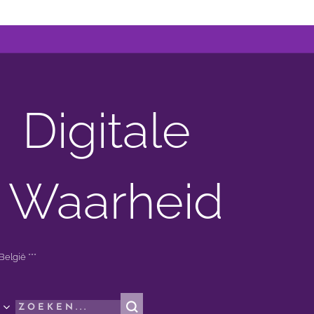
Digitale
 Waarheid
elgië ***