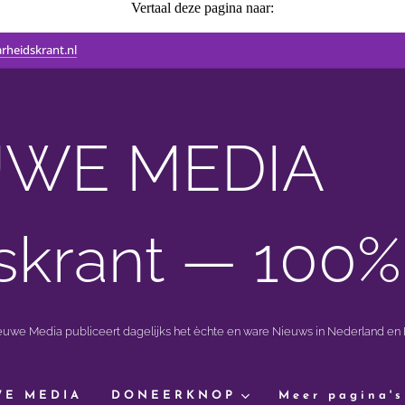
Vertaal deze pagina naar:
rheidskrant.nl
WE MEDIA 🟣 
skrant — 100%
ieuwe Media publiceert dagelijks het èchte en ware Nieuws in Nederland en B
WE MEDIA
DONEERKNOP
Meer pagina's