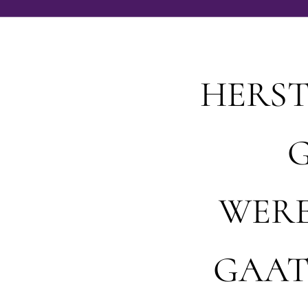
HERST
G
WERE
GAAT