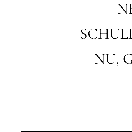
N
SCHUL
NU, 