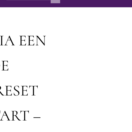
IA EEN
DE
RESET
ART –