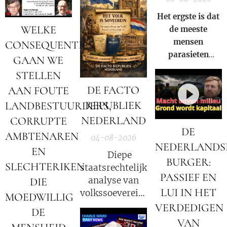
Het ergste is dat
WELKE
de meeste
mensen
CONSEQUENTIES
parasieten
GAAN WE
hebben – en het
STELLEN
niet eens weten.
DE FACTO
AAN FOUTE
REPUBLIEK
LANDBESTUURDERS,
NEDERLAND
CORRUPTE
DE
AMBTENAREN
04-08-2026
NEDERLANDS
EN
⚖️ Diepe
BURGER:
SLECHTERIKEN
staatsrechtelijke
PASSIEF EN
analyse van
DIE
LUI IN HET
volkssoevereiniteit
MOEDWILLIG
in Nederland
VERDEDIGEN
DE
VAN