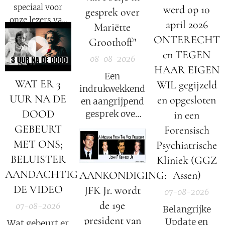
speciaal voor
werd op 10
gesprek over
onze lezers van
april 2026
Mariëtte
De Nieuwe Media
ONTERECHT
Groothoff"
en reizigers die
en TEGEN
geïnteresseerd
08-08-2026
HAAR EIGEN
zijn in alternatief
Een
WAT ER 3
nieuws, dossiers,
WIL gegijzeld
indrukwekkend
bewustwording,
UUR NA DE
en opgesloten
en aangrijpend
spiritualiteit en
DOOD
in een
gesprek over
onafhankelijke
het verhaal van
GEBEURT
Forensisch
berichtgeving.
Mariëtte
MET ONS;
Psychiatrische
Groothoff.
BELUISTER
Kliniek (GGZ
AANDACHTIG
AANKONDIGING:
Assen)
DE VIDEO
JFK Jr. wordt
07-08-2026
de 19e
07-08-2026
Belangrijke
president van
Update en
Wat gebeurt er