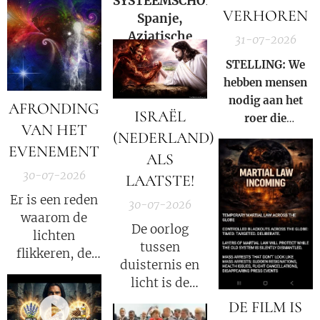
SYSTEEMSCHOK:
de Waarheid een
VERHOREN
Spanje,
veel grotere
Aziatische
31-07-2026
straf?
markten en
STELLING: We
Hormuz |
hebben mensen
Charlie Ward
nodig aan het
AFRONDING
Daily News
ISRAËL
roer die
VAN HET
(NEDERLAND)
gezamenlijk
EVENEMENT
voorkomen dat
ALS
iemand ooit nog
30-07-2026
LAATSTE!
een nieuwe Fauci
Er is een reden
30-07-2026
kan worden.
waarom de
De oorlog
lichten
tussen
flikkeren, de
duisternis en
satellieten
licht is de
verschuiven en
oorlog tussen
DE FILM IS
de
Satan en God.