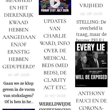
MENSHEID
VRIJHEID
EN HET
04-08-2026
DIERENRIJK
UPDATES
KWAAD
STELLING: De
VAN
overheid is
HEBBEN
traag, maar de
CHARLIE
AANGEDAAN
burger ZELF is
WARD, INFO
EN/OF
de oorzaak!
OVER DE
ERNSTIG
MEDICAL
HEBBEN
BEDS (MED
GEDUPEERD?
BEDS), DE
01-08-2026
CLARITY
Gaan we ze klop
ACT ETC.
geven in de vorm
ANTHONY
31-07-2026
van stokslagen?
FAUCI EN DE
Of is hen in het
WERELDWIJDE
CORONA-
Licht zetten van