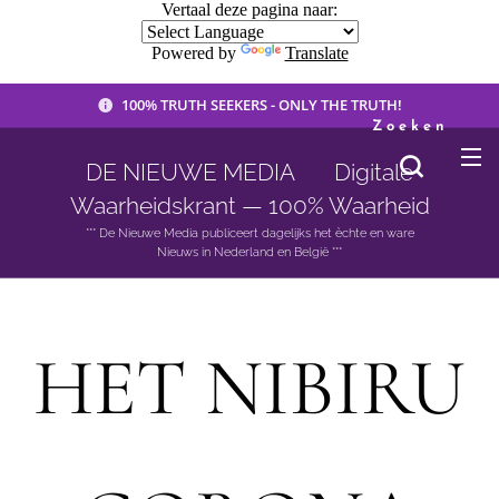
Vertaal deze pagina naar:
Powered by
Translate
100% TRUTH SEEKERS - ONLY THE TRUTH!
Zoeken
DE NIEUWE MEDIA 🟣 Digitale
Waarheidskrant — 100% Waarheid
*** De Nieuwe Media publiceert dagelijks het èchte en ware
Nieuws in Nederland en België ***
HET NIBIRU