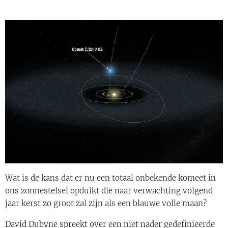
Wat is de kans dat er nu een totaal onbekende komeet in
ons zonnestelsel opduikt die naar verwachting volgend
jaar kerst zo groot zal zijn als een blauwe volle maan?
David Dubyne spreekt over een niet nader gedefinieerde