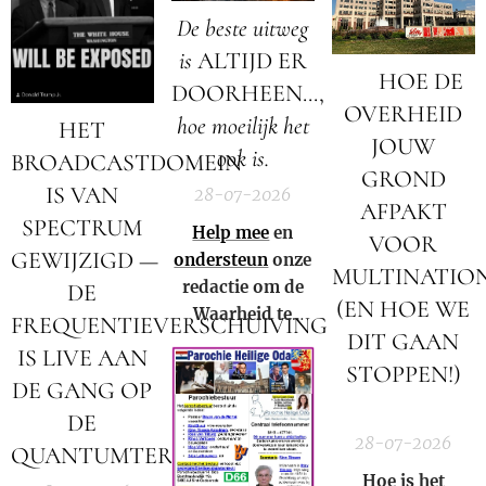
langer meer
volledig op zijn
De beste uitweg
zwijgen!
kop!
is
ALTIJD ER
🚨 HOE DE
DOORHEEN...,
OVERHEID
hoe moeilijk het
HET
JOUW
ook is.
BROADCASTDOMEIN
GROND
IS VAN
28-07-2026
AFPAKT
SPECTRUM
Help mee
en
VOOR
GEWIJZIGD —
ondersteun
onze
MULTINATIO
redactie om de
DE
(EN HOE WE
Waarheid te
FREQUENTIEVERSCHUIVING
DIT GAAN
kunnen blijven
IS LIVE AAN
verspreiden in
STOPPEN!)
DE GANG OP
Nederland,
🚨
DE
België en in de
28-07-2026
rest van de
QUANTUMTERMINALS
wereld.
Hoe is het