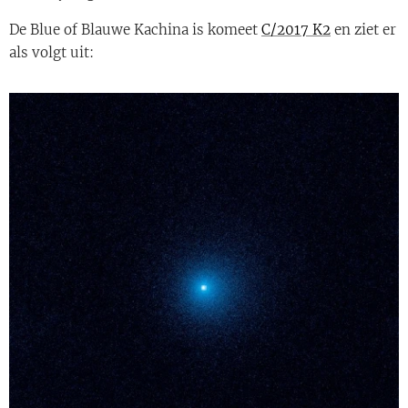
De Blue of Blauwe Kachina is komeet
C/2017 K2
en ziet er
als volgt uit: