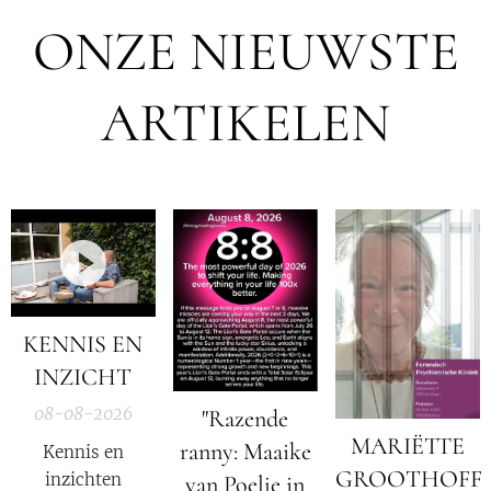
ONZE NIEUWSTE
ARTIKELEN
KENNIS EN
INZICHT
08-08-2026
"Razende
MARIËTTE
ranny: Maaike
Kennis en
GROOTHOFF
inzichten
van Poelje in