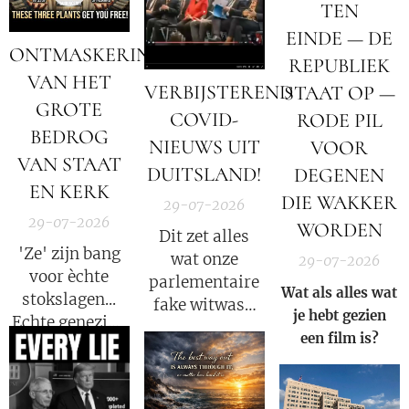
datastromen
TEN
worden
EINDE — DE
omgeleid.
ONTMASKERING
REPUBLIEK
VAN HET
VERBIJSTEREND
STAAT OP —
GROTE
COVID-
RODE PIL
BEDROG
NIEUWS UIT
VOOR
VAN STAAT
DUITSLAND!
DEGENEN
EN KERK
DIE WAKKER
29-07-2026
29-07-2026
WORDEN
Dit zet alles
'Ze' zijn bang
wat onze
29-07-2026
voor èchte
parlementaire
Wat als alles wat
stokslagen...
fake witwas-
je hebt gezien
Echte genezing
enquete tot nu
een film is?
laat emoties
toe heeft
stromen. We
gedaan
mogen niet
opnieuw