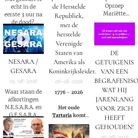
de Herstelde
Oproep
echt in de
Mariëtte
eerste 3 uur na
Republiek,
Groothoff van
de dood?
met de
7 augustus
herstelde
2026
Elisabeth
Verenigde
Kübler-Ross
Staten van
DE
legt uit.
NESARA /
Amerika als
GETUIGENIS
GESARA
Koninkrijksleider.
VAN EEN
BEGRAFENIS
04-08-2026
06-08-2026
WAT HIJ
Waar staan de
1776 - 2026
JARENLANG
afkortingen
N.E.S.A.R.A. en
VOOR ZICH
Het oude
G.E.S.A.R.A.
Tartaria
komt
HEEFT
voor?
weer tot leven!
GEHOUDEN!
06-08-2026